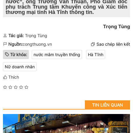
nước”, ông Trương Văn Thuận, Phó Giám đốc
phụ trách Trung tâm Khuyến công và Xúc tiến
thương mại tỉnh Hà Tĩnh thông tin.
Trọng Tùng
Tác giả:
Trọng Tùng
Nguồn:
congthuong.vn
Sao chép liên kết
Từ khóa:
nước mắm truyền thống
Hà Tĩnh
Nữ doanh nhân
Thích
TIN LIÊN QUAN