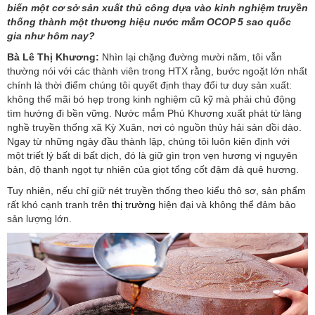
biến một cơ sở sản xuất thủ công dựa vào kinh nghiệm truyền
thống thành một thương hiệu nước mắm OCOP 5 sao quốc
gia như hôm nay?
Bà Lê Thị Khương:
Nhìn lại chặng đường mười năm, tôi vẫn
thường nói với các thành viên trong HTX rằng, bước ngoặt lớn nhất
chính là thời điểm chúng tôi quyết định thay đổi tư duy sản xuất:
không thể mãi bó hẹp trong kinh nghiệm cũ kỹ mà phải chủ động
tìm hướng đi bền vững. Nước mắm Phú Khương xuất phát từ làng
nghề truyền thống xã Kỳ Xuân, nơi có nguồn thủy hải sản dồi dào.
Ngay từ những ngày đầu thành lập, chúng tôi luôn kiên định với
một triết lý bất di bất dịch, đó là giữ gìn trọn vẹn hương vị nguyên
bản, độ thanh ngọt tự nhiên của giọt tổng cốt đậm đà quê hương.
Tuy nhiên, nếu chỉ giữ nét truyền thống theo kiểu thô sơ, sản phẩm
rất khó cạnh tranh trên
thị trường
hiện đại và không thể đảm bảo
sản lượng lớn.