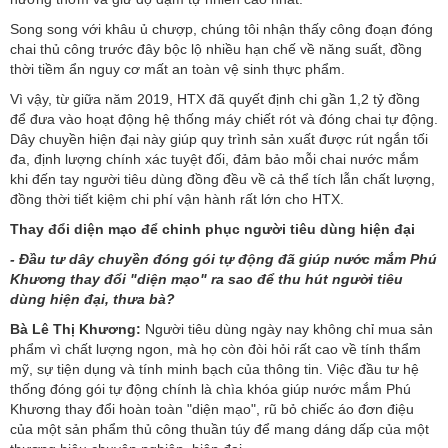
Song song với khâu ủ chượp, chúng tôi nhận thấy công đoạn đóng
chai thủ công trước đây bộc lộ nhiều hạn chế về năng suất, đồng
thời tiềm ẩn nguy cơ mất an toàn vệ sinh thực phẩm.
Vì vậy, từ giữa năm 2019, HTX đã quyết định chi gần 1,2 tỷ đồng
để đưa vào hoạt động hệ thống máy chiết rót và đóng chai tự động.
Dây chuyền hiện đại này giúp quy trình sản xuất được rút ngắn tối
đa, định lượng chính xác tuyệt đối, đảm bảo mỗi chai nước mắm
khi đến tay người tiêu dùng đồng đều về cả thể tích lẫn chất lượng,
đồng thời tiết kiệm chi phí vận hành rất lớn cho HTX.
Thay đổi diện mạo để chinh phục người tiêu dùng hiện đại
- Đầu tư dây chuyền đóng gói tự động đã giúp nước mắm Phú
Khương thay đổi "diện mạo" ra sao để thu hút người tiêu
dùng hiện đại, thưa bà?
Bà Lê Thị Khương:
Người tiêu dùng ngày nay không chỉ mua sản
phẩm vì chất lượng ngon, mà họ còn đòi hỏi rất cao về tính thẩm
mỹ, sự tiện dụng và tính minh bạch của thông tin. Việc đầu tư hệ
thống đóng gói tự động chính là chìa khóa giúp nước mắm Phú
Khương thay đổi hoàn toàn "diện mạo", rũ bỏ chiếc áo đơn điệu
của một sản phẩm thủ công thuần túy để mang dáng dấp của một