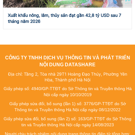
Xuất khẩu nông, lâm, thủy sản đạt gần 42,8 tỷ USD sau 7
tháng năm 2026
CÔNG TY TNHH DỊCH VỤ THÔNG TIN VÀ PHÁT TRIỂN
NỘI DUNG DATASHARE
Địa chỉ: Tầng 2, Tòa nhà 29T1 Hoàng Đạo Thúy, Phường Yên
Hòa, Thành phố Hà Nội
Giấy phép số: 4940/GP-TTĐT do Sở Thông tin và Truyền thông Hà
Nội cấp ngày 10/10/2019
Giấy phép sửa đổi, bổ sung (lần 1) số: 3776/GP-TTĐT do Sở
Thông tin và Truyền thông Hà Nội cấp ngày 08/12/2022
Giấy phép sửa đổi, bổ sung (lần 2) số: 163/GP-TTĐT do Sở Thông
tin và Truyền thông Hà Nội cấp ngày 14/08/2023
Người chịu trách nhiệm nội dung trang thông tin điện tử tổng hợp: