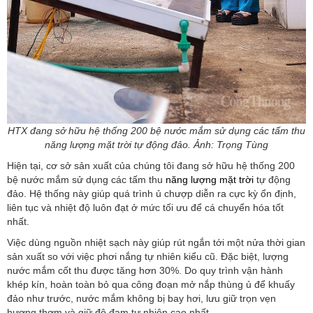
HTX đang sở hữu hệ thống 200 bệ nước mắm sử dụng các tấm thu
năng lượng mặt trời tự động đảo. Ảnh: Trọng Tùng
Hiện tại, cơ sở sản xuất của chúng tôi đang sở hữu hệ thống 200
bệ nước mắm sử dụng các tấm thu
năng lượng mặt trời
tự động
đảo. Hệ thống này giúp quá trình ủ chượp diễn ra cực kỳ ổn định,
liên tục và nhiệt độ luôn đạt ở mức tối ưu để cá chuyển hóa tốt
nhất.
Việc dùng nguồn nhiệt sạch này giúp rút ngắn tới một nửa thời gian
sản xuất so với việc phơi nắng tự nhiên kiểu cũ. Đặc biệt, lượng
nước mắm cốt thu được tăng hơn 30%. Do quy trình vận hành
khép kín, hoàn toàn bỏ qua công đoạn mở nắp thùng ủ để khuấy
đảo như trước, nước mắm không bị bay hơi, lưu giữ trọn vẹn
hương thơm và giữ độ đạm tự nhiên cao nhất.