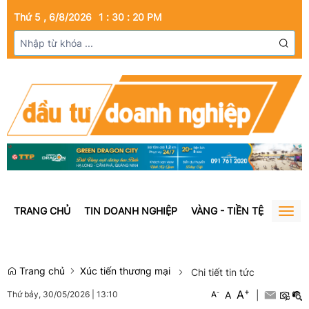
Thứ 5 , 6/8/2026
1
:
30
:
22
PM
TRANG CHỦ
TIN DOANH NGHIỆP
VÀNG - TIỀN TỆ
BẤT Đ
Togg
navig
Trang chủ
Xúc tiến thương mại
Chi tiết tin tức
+
A
-
A
|
Thứ bảy, 30/05/2026
|
13:10
A