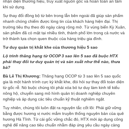
nhận diện thương hiệu, truy xuất nguồn gốc và hoàn toàn an tâm
khi sử dụng.
Sự thay đổi đồng bộ từ bên trong lẫn bên ngoài đã giúp sản phẩm
nhanh chóng chiếm được lòng tin của khách hàng hiện đại. Thị
trường tiêu thụ theo đó ngày càng rộng mở. Từ vùng biển Kỳ Xuân,
sản phẩm đã có mặt tại nhiều tỉnh, thành phố lớn trong cả nước và
trở thành lựa chọn quen thuộc của hàng triệu gia đình.
Tư duy quản trị khắt khe của thương hiệu 5 sao
Lộ trình thăng hạng từ OCOP 3 sao lên 5 sao đã buộc HTX
phải thay đổi tư duy quản trị và sản xuất như thế nào, thưa
bà?
Bà Lê Thị Khương:
Thăng hạng OCOP từ 3 sao lên 5 sao quốc
gia là một hành trình cực kỳ khắt khe, đòi hỏi sự thay đổi toàn diện
từ gốc rễ. Nó buộc chúng tôi phải xóa bỏ tư duy làm kinh tế kiểu
nông hộ, chuyển sang mô hình quản trị doanh nghiệp chuyên
nghiệp và áp dụng các tiêu chuẩn kỹ thuật nghiêm ngặt.
Tuy nhiên, chúng tôi luôn đặt ra nguyên tắc cốt lõi: Phải giữ vững
bằng được hương vị nước mắm truyền thống nguyên bản của quê
hương Hà Tĩnh. Từ cái gốc vững chắc đó, HTX mới áp dụng công
nghệ để nâng cao tiêu chuẩn nhằm đáp ứng yêu cầu ngày càng