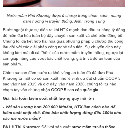
Nước mắm Phú Khương được ủ chượp trong chum sành, mang
đậm hương vị truyền thống. Ảnh: Trọng Tùng
Bước ngoặt thực sự diễn ra khi HTX mạnh dạn đầu tư hàng tỷ đồng
để hiện đại hóa toàn bộ dây chuyền sản xuất và chế biến đồng bộ.
Chúng tôi đã kết hợp hài hòa giữa phương pháp ủ chượp thủ công
lâu đời với các giải pháp công nghệ tiên tiến. Sự chuyển dịch này
không làm mất đi cái "hồn" của nước mắm truyền thống, ngược lại
còn giúp nâng cao vượt bậc chất lượng, giá trị và độ an toàn của
sản phẩm.
Chính sự can đảm bước ra khỏi vùng an toàn đó đã đưa Phú
Khương từ một cơ sở sản xuất nhỏ lẻ vinh dự đạt chuẩn OCOP 3
sao vào năm 2019 và giờ đây, vào năm 2026, chúng tôi tự hào
chạm tay vào chứng nhận
OCOP 5 sao cấp quốc gia
.
Giải bài toán kiểm soát chất lượng quy mô lớn
- Với sản lượng hơn 200.000 lít/năm, HTX làm cách nào để
kiểm soát chặt chẽ, đảm bảo chất lượng đồng đều 100% cho
các mẻ nước mắm?
Bà Lê Thị Khương:
Đối với sản xuất
nước mắm truyền thống
,