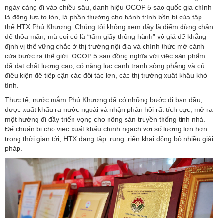
ngày càng đi vào chiều sâu, danh hiệu OCOP 5 sao quốc gia chính
là động lực to lớn, là phần thưởng cho hành trình bền bỉ của tập
thể HTX Phú Khương. Chúng tôi không xem đây là điểm dừng chân
để thỏa mãn, mà coi đó là “tấm giấy thông hành” vô giá để khẳng
định vị thế vững chắc ở thị trường nội địa và chính thức mở cánh
cửa bước ra thế giới. OCOP 5 sao đồng nghĩa với việc sản phẩm
đã đạt chất lượng cao, có năng lực cạnh tranh sòng phẳng và đủ
điều kiện để tiếp cận các đối tác lớn, các thị trường xuất khẩu khó
tính.
Thực tế, nước mắm Phú Khương đã có những bước đi ban đầu,
được xuất khẩu ra nước ngoài và nhận phản hồi rất tích cực, mở ra
một hướng đi đầy triển vọng cho nông sản truyền thống tỉnh nhà.
Để chuẩn bị cho việc xuất khẩu chính ngạch với số lượng lớn hơn
trong thời gian tới, HTX đang tập trung triển khai đồng bộ nhiều giải
pháp.