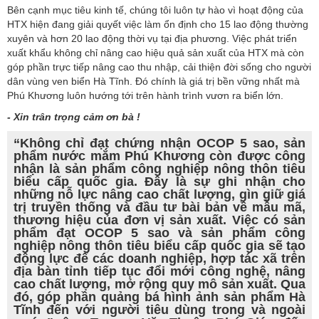
Bên cạnh mục tiêu kinh tế, chúng tôi luôn tự hào vì hoạt động của
HTX hiện đang giải quyết việc làm ổn định cho 15 lao động thường
xuyên và hơn 20 lao động thời vụ tại địa phương. Việc phát triển
xuất khẩu không chỉ nâng cao hiệu quả sản xuất của HTX mà còn
góp phần trực tiếp nâng cao thu nhập, cải thiện đời sống cho người
dân vùng ven biển Hà Tĩnh. Đó chính là giá trị bền vững nhất mà
Phú Khương luôn hướng tới trên hành trình vươn ra biển lớn.
- Xin trân trọng cảm ơn bà !
“Không chỉ đạt chứng nhận OCOP 5 sao, sản
phẩm nước mắm Phú Khương còn được công
nhận là sản phẩm công nghiệp nông thôn tiêu
biểu cấp quốc gia. Đây là sự ghi nhận cho
những nỗ lực nâng cao chất lượng, gìn giữ giá
trị truyền thống và đầu tư bài bản về mẫu mã,
thương hiệu của đơn vị sản xuất. Việc có sản
phẩm đạt OCOP 5 sao và sản phẩm công
nghiệp nông thôn tiêu biểu cấp quốc gia sẽ tạo
động lực để các doanh nghiệp, hợp tác xã trên
địa bàn tỉnh tiếp tục đổi mới công nghệ, nâng
cao chất lượng, mở rộng quy mô sản xuất. Qua
đó, góp phần quảng bá hình ảnh sản phẩm Hà
Tĩnh đến với người tiêu dùng trong và ngoài