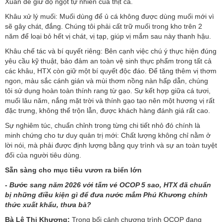
Xuân để giữ độ ngọt tự nhiên của thịt cá.
Khâu xử lý muối: Muối dùng để ủ cá không được dùng muối mới vì
sẽ gây chát, đắng. Chúng tôi phải cất trữ muối trong kho trên 2
năm để loại bỏ hết vị chát, vị tạp, giúp vị mắm sau này thanh hậu.
Khâu chế tác và bí quyết riêng: Bên cạnh việc chú ý thực hiện đúng
yêu cầu kỹ thuật, bảo đảm an toàn vệ sinh thực phẩm trong tất cả
các khâu, HTX còn giữ một bí quyết độc đáo. Để tăng thêm vị thơm
ngon, màu sắc cánh gián và mùi thơm nồng nàn hấp dẫn, chúng
tôi sử dụng hoàn toàn thính rang từ gạo. Sự kết hợp giữa cá tươi,
muối lâu năm, nắng mặt trời và thính gạo tạo nên một hương vị rất
đặc trưng, không thể trộn lẫn, được khách hàng đánh giá rất cao.
Sự nghiêm túc, chuẩn chỉnh trong từng chi tiết nhỏ đó chính là
minh chứng cho tư duy quản trị mới: Chất lượng không chỉ nằm ở
lời nói, mà phải được định lượng bằng quy trình và sự an toàn tuyệt
đối của người tiêu dùng.
Sẵn sàng cho mục tiêu vươn ra biển lớn
- Bước sang năm 2026 với tấm vé OCOP 5 sao, HTX đã chuẩn
bị những điều kiện gì để đưa nước mắm Phú Khương chính
thức xuất khẩu, thưa bà?
Bà Lê Thị Khương:
Trong bối cảnh chương trình OCOP đang