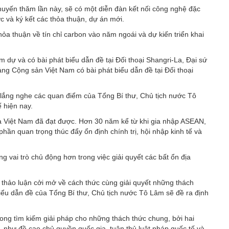
huyến thăm lần này, sẽ có một diễn đàn kết nối công nghệ đặc
c và ký kết các thỏa thuận, dự án mới.
hỏa thuận về tín chỉ carbon vào năm ngoái và dự kiến triển khai
 dự và có bài phát biểu dẫn đề tại Đối thoại Shangri-La, Đại sứ
ng Cộng sản Việt Nam có bài phát biểu dẫn đề tại Đối thoại
 lắng nghe các quan điểm của Tổng Bí thư, Chủ tịch nước Tô
ế hiện nay.
à Việt Nam đã đạt được. Hơn 30 năm kể từ khi gia nhập ASEAN,
phần quan trọng thúc đẩy ổn định chính trị, hội nhập kinh tế và
 vai trò chủ động hơn trong việc giải quyết các bất ổn địa
i thảo luận cởi mở về cách thức cùng giải quyết những thách
biểu dẫn đề của Tổng Bí thư, Chủ tịch nước Tô Lâm sẽ đề ra định
rong tìm kiếm giải pháp cho những thách thức chung, bởi hai
 như đề cao chủ quyền quốc gia, tuân thủ luật pháp quốc tế và