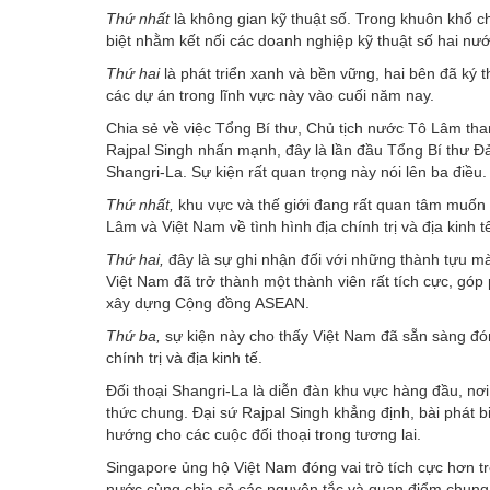
Thứ nhất
là không gian kỹ thuật số. Trong khuôn khổ c
biệt nhằm kết nối các doanh nghiệp kỹ thuật số hai nướ
Thứ hai
là phát triển xanh và bền vững, hai bên đã ký t
các dự án trong lĩnh vực này vào cuối năm nay.
Chia sẻ về việc Tổng Bí thư, Chủ tịch nước Tô Lâm tham
Rajpal Singh nhấn mạnh, đây là lần đầu Tổng Bí thư Đả
Shangri-La. Sự kiện rất quan trọng này nói lên ba điều.
Thứ nhất,
khu vực và thế giới đang rất quan tâm muốn
Lâm và Việt Nam về tình hình địa chính trị và địa kinh t
Thứ hai,
đây là sự ghi nhận đối với những thành tựu m
Việt Nam đã trở thành một thành viên rất tích cực, góp 
xây dựng Cộng đồng ASEAN.
Thứ ba,
sự kiện này cho thấy Việt Nam đã sẵn sàng đóng
chính trị và địa kinh tế.
Đối thoại Shangri-La là diễn đàn khu vực hàng đầu, nơ
thức chung. Đại sứ Rajpal Singh khẳng định, bài phát 
hướng cho các cuộc đối thoại trong tương lai.
Singapore ủng hộ Việt Nam đóng vai trò tích cực hơn t
nước cùng chia sẻ các nguyên tắc và quan điểm chung,