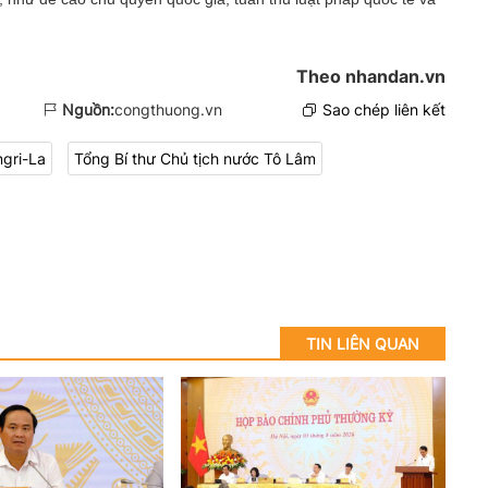
Theo nhandan.vn
Nguồn:
congthuong.vn
Sao chép liên kết
ngri-La
Tổng Bí thư Chủ tịch nước Tô Lâm
TIN LIÊN QUAN