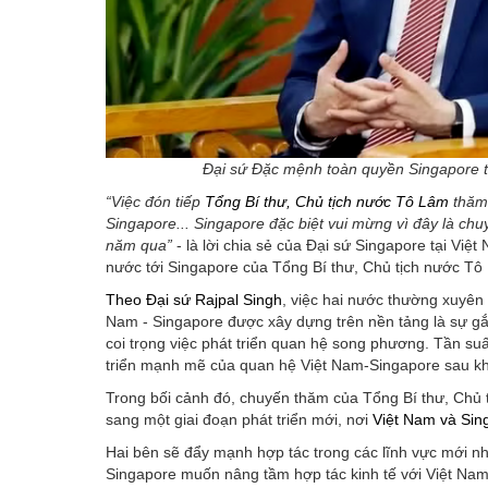
Đại sứ Đặc mệnh toàn quyền Singapore t
“Việc đón tiếp
Tổng Bí thư, Chủ tịch nước Tô Lâm
thăm 
Singapore... Singapore đặc biệt vui mừng vì đây là ch
năm qua”
- là lời chia sẻ của Đại sứ Singapore tại V
nước tới Singapore của Tổng Bí thư, Chủ tịch nước Tô
Theo Đại sứ Rajpal Singh
, việc hai nước thường xuyên 
Nam - Singapore được xây dựng trên nền tảng là sự gắ
coi trọng việc phát triển quan hệ song phương. Tần su
triển mạnh mẽ của quan hệ Việt Nam-Singapore sau khi
Trong bối cảnh đó, chuyến thăm của Tổng Bí thư, Chủ
sang một giai đoạn phát triển mới, nơi
Việt Nam và Sin
Hai bên sẽ đẩy mạnh hợp tác trong các lĩnh vực mới như 
Singapore muốn nâng tầm hợp tác kinh tế với Việt Nam d