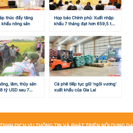
áp thúc đẩy tăng
Họp báo Chính phủ: Xuất nhập
t khẩu nông sản
khẩu 7 tháng đạt hơn 659,5 tỷ
USD
ông, lâm, thủy sản
Cà phê tiếp tục giữ 'ngôi vương'
,8 tỷ USD sau 7
xuất khẩu của Gia Lai
 2026
TNHH DỊCH VỤ THÔNG TIN VÀ PHÁT TRIỂN NỘI DUNG 