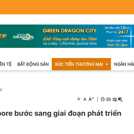
IỀN TỆ
BẤT ĐỘNG SẢN
XÚC TIẾN THƯƠNG MẠI
NGÂN HÀ
ức
Xuất nhập khẩu
+
A
-
A
|
A
Khuyến mại
re bước sang giai đoạn phát triển
Hội chợ triển lãm
OCOP