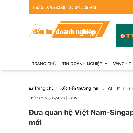
Thứ 5 , 6/8/2026
0
:
34
:
30
AM
TRANG CHỦ
TIN DOANH NGHIỆP
VÀNG - T
Trang chủ
Xúc tiến thương mại
Chi tiết tin t
Thông tin doanh nghiệp
Thứ năm, 28/05/2026
|
10:39
Doanh nhân
Đưa quan hệ Việt Nam-Singapo
Kinh tế tài chính
mới
Emagazine