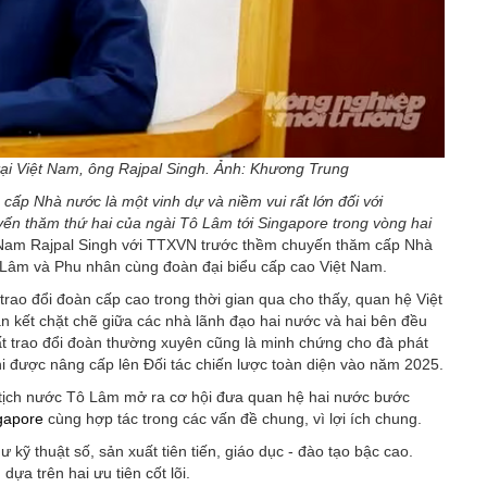
ại Việt Nam, ông Rajpal Singh. Ảnh: Khương Trung
cấp Nhà nước là một vinh dự và niềm vui rất lớn đối với
uyến thăm thứ hai của ngài Tô Lâm tới Singapore trong vòng hai
iệt Nam Rajpal Singh với TTXVN trước thềm chuyến thăm cấp Nhà
 Lâm và Phu nhân cùng đoàn đại biểu cấp cao Việt Nam.
trao đổi đoàn cấp cao trong thời gian qua cho thấy, quan hệ Việt
n kết chặt chẽ giữa các nhà lãnh đạo hai nước và hai bên đều
ất trao đổi đoàn thường xuyên cũng là minh chứng cho đà phát
 được nâng cấp lên Đối tác chiến lược toàn diện vào năm 2025.
 tịch nước Tô Lâm mở ra cơ hội đưa quan hệ hai nước bước
gapore
cùng hợp tác trong các vấn đề chung, vì lợi ích chung.
kỹ thuật số, sản xuất tiên tiến, giáo dục - đào tạo bậc cao.
ựa trên hai ưu tiên cốt lõi.