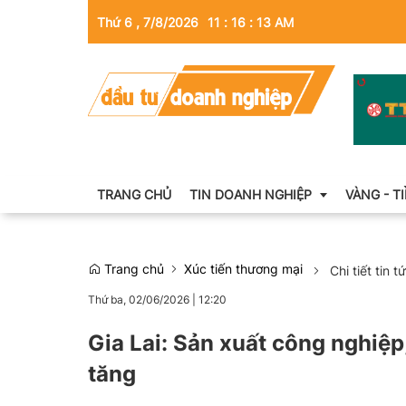
Thứ 6 , 7/8/2026
11
:
16
:
15
AM
TRANG CHỦ
TIN DOANH NGHIỆP
VÀNG - T
Trang chủ
Xúc tiến thương mại
Chi tiết tin t
Thông tin doanh nghiệp
Thứ ba, 02/06/2026
|
12:20
Doanh nhân
Gia Lai: Sản xuất công nghiệp
Kinh tế tài chính
tăng
Emagazine