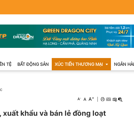
IỀN TỆ
BẤT ĐỘNG SẢN
XÚC TIẾN THƯƠNG MẠI
NGÂN HÀ
ức
Xuất nhập khẩu
+
A
-
A
|
A
Khuyến mại
, xuất khẩu và bán lẻ đồng loạt
Hội chợ triển lãm
OCOP