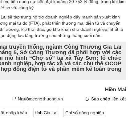
 vụ tiêu dùng dự kiến đạt khoảng 20.753 tỷ đồng, trong khi kim
7% so với cùng kỳ.
Lai
sẽ tập trung hỗ trợ doanh nghiệp đẩy mạnh sản xuất kinh
ương mại tự do (FTA), phát triển thương mại điện tử và chuyển
 thị trường, kịp thời tháo gỡ khó khăn cho doanh nghiệp, nhất là
 tạo động lực tăng trưởng cho những tháng cuối năm.
mại truyền thống, ngành Công Thương Gia Lai
tháng 5, Sở Công Thương đã phối hợp với các
ai mô hình “Chợ số” tại xã Tây Sơn; tổ chức
doanh nghiệp, hợp tác xã và các chủ thể OCOP
 hợp đồng điện tử và phần mềm kế toán trong
Hiền Mai
Nguồn:
congthuong.vn
Sao chép liên kết
uất nhập khẩu
tỉnh Gia Lai
Chỉ số công nghiệp