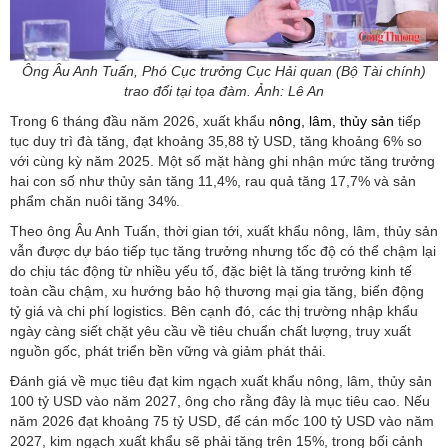
Ông Âu Anh Tuấn, Phó Cục trưởng Cục Hải quan (Bộ Tài chính)
trao đổi tại tọa đàm. Ảnh: Lê An
Trong 6 tháng đầu năm 2026, xuất khẩu
nông, lâm, thủy sản
tiếp
tục duy trì đà tăng, đạt khoảng 35,88 tỷ USD, tăng khoảng 6% so
với cùng kỳ năm 2025. Một số mặt hàng ghi nhận mức tăng trưởng
hai con số như thủy sản tăng 11,4%, rau quả tăng 17,7% và sản
phẩm chăn nuôi tăng 34%.
Theo ông Âu Anh Tuấn, thời gian tới, xuất khẩu nông, lâm, thủy sản
vẫn được dự báo tiếp tục tăng trưởng nhưng tốc độ có thể chậm lại
do chịu tác động từ nhiều yếu tố, đặc biệt là tăng trưởng kinh tế
toàn cầu chậm, xu hướng bảo hộ thương mại gia tăng, biến động
tỷ giá và chi phí logistics. Bên cạnh đó, các thị trường nhập khẩu
ngày càng siết chặt yêu cầu về tiêu chuẩn chất lượng, truy xuất
nguồn gốc, phát triển bền vững và giảm phát thải.
Đánh giá về mục tiêu đạt kim ngạch xuất khẩu nông, lâm, thủy sản
100 tỷ USD vào năm 2027, ông cho rằng đây là mục tiêu cao. Nếu
năm 2026 đạt khoảng 75 tỷ USD, để cán mốc 100 tỷ USD vào năm
2027, kim ngạch xuất khẩu sẽ phải tăng trên 15%, trong bối cảnh