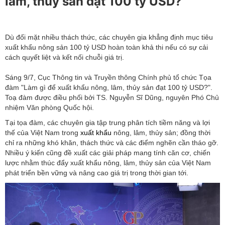
lâm, thủy sản đạt 100 tỷ USD?
Dù đối mặt nhiều thách thức, các chuyên gia khẳng định mục tiêu
xuất khẩu nông sản 100 tỷ USD hoàn toàn khả thi nếu có sự cải
cách quyết liệt và kết nối chuỗi giá trị.
Sáng 9/7, Cục Thông tin và Truyền thông Chính phủ tổ chức Tọa
đàm "Làm gì để xuất khẩu nông, lâm, thủy sản đạt 100 tỷ USD?".
Toạ đàm được điều phối bởi TS. Nguyễn Sĩ Dũng, nguyên Phó Chủ
nhiệm Văn phòng Quốc hội.
Tại tọa đàm, các chuyên gia tập trung phân tích tiềm năng và lợi
thế của Việt Nam trong
xuất khẩu
nông, lâm, thủy sản; đồng thời
chỉ ra những khó khăn, thách thức và các điểm nghẽn cần tháo gỡ.
Nhiều ý kiến cũng đề xuất các giải pháp mang tính căn cơ, chiến
lược nhằm thúc đẩy xuất khẩu nông, lâm, thủy sản của Việt Nam
phát triển bền vững và nâng cao giá trị trong thời gian tới.