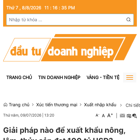
Thứ 7 , 8/8/2026
11
:
16
:
36
PM
TRANG CHỦ
TIN DOANH NGHIỆP
VÀNG - TIỀN TỆ
BẤT Đ
Togg
navig
Trang chủ
Xúc tiến thương mại
Xuất nhập khẩu
Chi tiết
+
A
-
A
|
Thứ năm, 09/07/2026
|
13:20
A
Giải pháp nào để xuất khẩu nông,