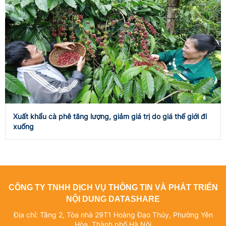
Xuất khẩu cà phê tăng lượng, giảm giá trị do giá thế giới đi
xuống
CÔNG TY TNHH DỊCH VỤ THÔNG TIN VÀ PHÁT TRIỂN
NỘI DUNG DATASHARE
Địa chỉ: Tầng 2, Tòa nhà 29T1 Hoàng Đạo Thúy, Phường Yên
Hòa, Thành phố Hà Nội