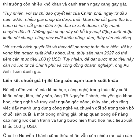
thị trường còn nhiều khó khăn và cạnh tranh ngày càng gay gắt.
"
Tuy nhiên, với sự chỉ đạo quyết liệt của
Chính phủ
, ngay từ đầu
năm 2026, nhiều giải pháp đã được triển khai như cắt giảm thủ tục
hành chính, cắt giảm điều kiện đầu tư kinh doanh, đẩy mạnh
chuyển đổi số. Những giải pháp này sẽ hỗ trợ hoạt động xuất nhập
khẩu nói chung, cũng như xuất khẩu nông, lâm, thủy sản nói riêng.
Với sự cải cách quyết liệt và thay đổi phương thức thực hiện, tôi hy
vọng kim ngạch xuất khẩu nông, lâm, thủy sản năm 2027 có thể
tiệm cận mục tiêu 100 tỷ USD. Tuy nhiên, để đạt được mục tiêu này
cần nỗ lực từ cả Chính phủ và cộng đồng doanh nghiệp
", ông Âu
Anh Tuấn đánh giá.
Liên kết chuỗi giá trị để tăng sức cạnh tranh xuất khẩu
Đề cập đến vai trò của khoa học, công nghệ trong thúc đẩy xuất
khẩu nông, lâm, thủy sản, ông Tô Nguyễn Thành, chuyên gia khoa
học, công nghệ về truy xuất nguồn gốc nông, thủy sản, cho rằng
việc đẩy mạnh ứng dụng công nghệ và chuyển đổi số trong toàn bộ
chuỗi sản xuất là một trong những giải pháp quan trọng để nâng
cao năng lực cạnh tranh và từng bước hiện thực hóa mục tiêu xuất
khẩu 100 tỷ USD.
Ông Tô Nguyễn Thành cũng thừa nhận vẫn còn nhiều rào cản cần