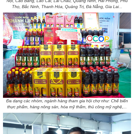
Nội, Cao Bằng, Lào Cai, Lai Châu, Quảng Ninh, Hải Phòng, Phú
Thọ, Bắc Ninh, Thanh Hóa, Quảng Trị, Đà Nẵng, Gia Lai...
Đa dạng các nhóm, ngành hàng tham gia hội chợ như: Chế biến
thực phẩm, hàng nông sản, hóa mỹ thẩm, thủ công mỹ nghệ,...