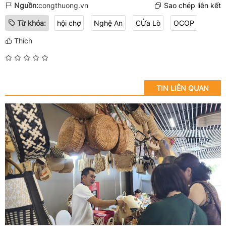
Nguồn:
congthuong.vn
Sao chép liên kết
Từ khóa:
hội chợ
Nghệ An
CỬa Lò
OCOP
Thích
TIN LIÊN QUAN