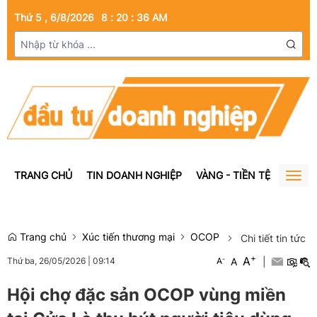
Thứ 5 , 6/8/2026
8
:
20
:
38
AM
TRANG CHỦ
TIN DOANH NGHIỆP
VÀNG - TIỀN TỆ
BẤT Đ
Togg
navig
Trang chủ
Xúc tiến thương mại
OCOP
Chi tiết tin tức
+
A
-
A
|
Thứ ba, 26/05/2026
|
09:14
A
Hội chợ đặc sản OCOP vùng miền