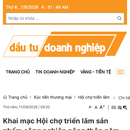
Thứ 6 , 7/8/2026
4
:
31
:
50
AM
TRANG CHỦ
TIN DOANH NGHIỆP
VÀNG - TIỀN TỆ
BẤT Đ
Togg
navig
Trang chủ
Xúc tiến thương mại
Hội chợ triển lãm
Chi ti
+
A
-
A
|
Thứ năm, 11/06/2026
|
09:20
A
Khai mạc Hội chợ triển lãm sản