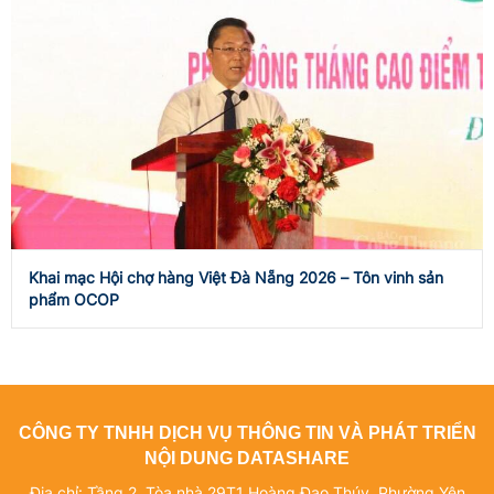
Khai mạc Hội chợ hàng Việt Đà Nẵng 2026 – Tôn vinh sản
phẩm OCOP
CÔNG TY TNHH DỊCH VỤ THÔNG TIN VÀ PHÁT TRIỂN
NỘI DUNG DATASHARE
Địa chỉ: Tầng 2, Tòa nhà 29T1 Hoàng Đạo Thúy, Phường Yên