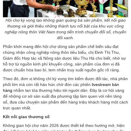
Hội chợ kỳ vọng tạo không gian quảng bá sản phẩm, kết nối giao
thương và giới thiệu những thành tựu nổi bật của khu vực công
nghiệp nông thôn Việt Nam trong tiến trình chuyển đổi số, chuyển
đổi xanh.
Phấn khởi mang đến hội chợ dòng sản phẩm chế biến sâu đạt
chứng nhận công nghiệp nông thôn tiêu biểu, chị Đinh Thị Thu,
Giám đốc Hợp tác xã Nông sản dược liệu Thu Hà cho biết, nhờ sự
hỗ trợ từ nguồn kinh phí khuyến công, sản phẩm của đơn vị đã
được chuẩn hóa bao bì, tem nhãn truy xuất nguồn gốc rõ ràng.
Theo đó, đơn vị không chỉ kỳ vọng tìm kiếm được đối tác, nhà phân
phối lớn mà còn rất háo hức chờ đón các phiên
livestream bán
hàng
nhằm lan tỏa thương hiệu tới người dân. Đây là cơ hội vàng
để những cơ sở sản xuất địa phương tập làm quen với nền tảng
số, đưa câu chuyện sản phẩm đến hàng triệu khách hàng một cách
trực quan nhất.
Kết nối giao thương số
Không gian hội chợ năm 2026 được thiết kế theo hướng mở, hiện