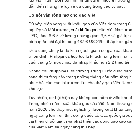
lúa Việt Nam. Bởi nếu nhìn nhận sai tín hiệu thị trườn
dẫn đến những hệ lụy về dư cung trong các vụ sau.
Cơ hội vẫn rộng mở cho gạo Việt
Dù vậy, triển vọng xuất khẩu gạo của Việt Nam trong 
nghiệp và Môi trường,
xuất khẩu gạo
của Việt Nam tron
USD, tăng 6,6% về lượng nhưng giảm 3,6% về giá trị s
bình quân chỉ đạt khoảng 467,6 USD/tấn, thấp hơn gầ
Điều đáng chú ý là dù kim ngạch giảm do giá xuất khẩu
trì ổn định. Philippines tiếp tục là khách hàng lớn nh
cuối tháng 5, nước này đã nhập khẩu hơn 2,2 triệu tấn
Không chỉ Philippines, thị trường Trung Quốc cũng đang
sang thị trường này trong những tháng đầu năm tăng h
phục hồi của các thị trường lớn cho thấy gạo Việt Nam
khu vực.
Tuy nhiên, cơ hội hiện nay không còn nằm ở việc bán 
Trong nhiều năm, xuất khẩu gạo của Việt Nam thường 
năm 2026 cho thấy một nghịch lý: lượng xuất khẩu tăn
ngày càng lớn trên thị trường quốc tế. Các quốc gia 
cải thiện chuỗi giá trị và phát triển các dòng gạo cao 
của Việt Nam sẽ ngày càng thu hẹp.