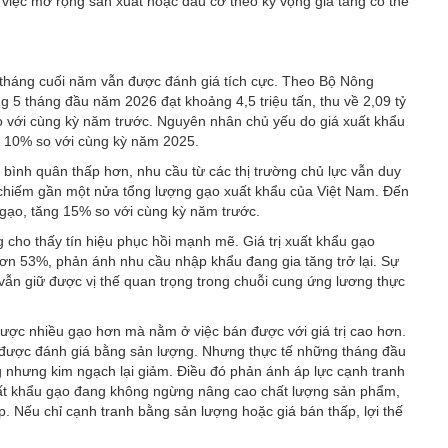
g, việc mở rộng sản xuất hoặc đầu cơ theo kỳ vọng giá tăng có thể
6 tháng cuối năm vẫn được đánh giá tích cực. Theo Bộ Nông
g 5 tháng đầu năm 2026 đạt khoảng 4,5 triệu tấn, thu về 2,09 tỷ
o với cùng kỳ năm trước. Nguyên nhân chủ yếu do giá xuất khẩu
n 10% so với cùng kỳ năm 2025.
 bình quân thấp hơn, nhu cầu từ các thị trường chủ lực vẫn duy
ất, chiếm gần một nửa tổng lượng gạo xuất khẩu của Việt Nam. Đến
 gạo, tăng 15% so với cùng kỳ năm trước.
 cho thấy tín hiệu phục hồi mạnh mẽ. Giá trị xuất khẩu gạo
ơn 53%, phản ánh nhu cầu nhập khẩu đang gia tăng trở lại. Sự
 vẫn giữ được vị thế quan trọng trong chuỗi cung ứng lương thực
được nhiều gạo hơn mà nằm ở việc bán được với giá trị cao hơn.
được đánh giá bằng sản lượng. Nhưng thực tế những tháng đầu
g nhưng kim ngạch lại giảm. Điều đó phản ánh áp lực cạnh tranh
xuất khẩu gạo đang không ngừng nâng cao chất lượng sản phẩm,
cấp. Nếu chỉ cạnh tranh bằng sản lượng hoặc giá bán thấp, lợi thế