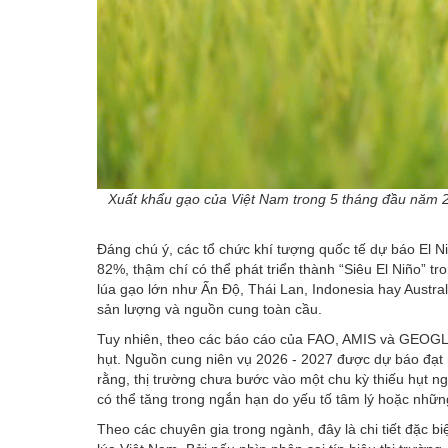
Xuất khẩu gạo của Việt Nam trong 5 tháng đầu năm 20
Đáng chú ý, các tổ chức khí tượng quốc tế dự báo El Ni
82%, thậm chí có thể phát triển thành “Siêu El Niño” t
lúa gạo lớn như Ấn Độ, Thái Lan, Indonesia hay Austral
sản lượng và nguồn cung toàn cầu.
Tuy nhiên, theo các báo cáo của FAO, AMIS và GEOGLAM,
hụt. Nguồn cung niên vụ 2026 - 2027 được dự báo đạt m
rằng, thị trường chưa bước vào một chu kỳ thiếu hụt n
có thể tăng trong ngắn hạn do yếu tố tâm lý hoặc những 
Theo các chuyên gia trong ngành, đây là chi tiết đặc b