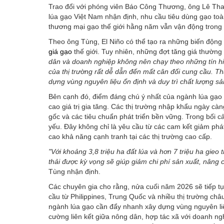
Trao đổi với phóng viên Báo Công Thương, ông Lê Th
lúa gạo Việt Nam nhận định, nhu cầu tiêu dùng gạo toàn
thương mại gạo thế giới hằng năm vẫn vận động trong 
Theo ông Tùng, El Niño có thể tạo ra những biến động 
giá gạo
thế giới. Tuy nhiên, những đợt tăng giá thường
dân và doanh nghiệp không nên chạy theo những tín hiệ
của thị trường rất dễ dẫn đến mất cân đối cung cầu. Th
dựng vùng nguyên liệu ổn định và duy trì chất lượng 
Bên cạnh đó, điểm đáng chú ý nhất của ngành lúa gạo
cao giá trị gia tăng. Các thị trường nhập khẩu ngày c
gốc và các tiêu chuẩn phát triển bền vững. Trong bối c
yếu. Đây không chỉ là yêu cầu từ các cam kết giảm phá
cao khả năng cạnh tranh tại các thị trường cao cấp.
"Với khoảng 3,8 triệu ha đất lúa và hơn 7 triệu ha gieo
thải được kỳ vọng sẽ giúp giảm chi phí sản xuất, nâng 
Tùng nhận định.
Các chuyên gia cho rằng, nửa cuối năm 2026 sẽ tiếp tục
cầu từ Philippines, Trung Quốc và nhiều thị trường châu 
ngành lúa gạo cần đẩy nhanh xây dựng vùng nguyên liệ
cường liên kết giữa nông dân, hợp tác xã với doanh n