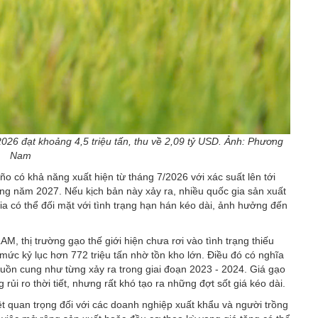
26 đạt khoảng 4,5 triệu tấn, thu về 2,09 tỷ USD. Ảnh: Phương
Nam
ño có khả năng xuất hiện từ tháng 7/2026 với xác suất lên tới
rong năm 2027. Nếu kịch bản này xảy ra, nhiều quốc gia sản xuất
ia có thể đối mặt với tình trạng hạn hán kéo dài, ảnh hưởng đến
 thị trường gạo thế giới hiện chưa rơi vào tình trạng thiếu
ức kỷ lục hơn 772 triệu tấn nhờ tồn kho lớn. Điều đó có nghĩa
guồn cung như từng xảy ra trong giai đoạn 2023 - 2024. Giá gạo
rủi ro thời tiết, nhưng rất khó tạo ra những đợt sốt giá kéo dài.
iệt quan trọng đối với các doanh nghiệp xuất khẩu và người trồng