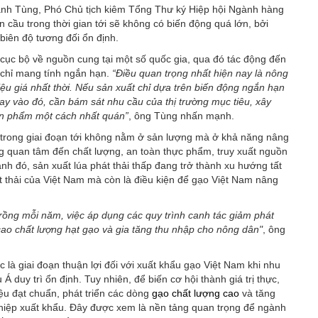
anh Tùng, Phó Chủ tịch kiêm Tổng Thư ký Hiệp hội Ngành hàng
 cầu trong thời gian tới sẽ không có biến động quá lớn, bởi
biên độ tương đối ổn định.
cục bộ về nguồn cung tại một số quốc gia, qua đó tác động đến
 chỉ mang tính ngắn hạn.
“Điều quan trọng nhất hiện nay là nông
u giá nhất thời. Nếu sản xuất chỉ dựa trên biến động ngắn hạn
ay vào đó, cần bám sát nhu cầu của thị trường mục tiêu, xây
sản phẩm một cách nhất quán”
, ông Tùng nhấn mạnh.
 trong giai đoạn tới không nằm ở sản lượng mà ở khả năng nâng
àng quan tâm đến chất lượng, an toàn thực phẩm, truy xuất nguồn
ảnh đó, sản xuất lúa phát thải thấp đang trở thành xu hướng tất
t thải của Việt Nam mà còn là điều kiện để gạo Việt Nam nâng
 trồng mỗi năm, việc áp dụng các quy trình canh tác giảm phát
cao chất lượng hạt gạo và gia tăng thu nhập cho nông dân"
, ông
 là giai đoạn thuận lợi đối với xuất khẩu gạo Việt Nam khi nhu
Á duy trì ổn định. Tuy nhiên, để biến cơ hội thành giá trị thực,
u đạt chuẩn, phát triển các dòng
gạo chất lượng cao
và tăng
ghiệp xuất khẩu. Đây được xem là nền tảng quan trọng để ngành