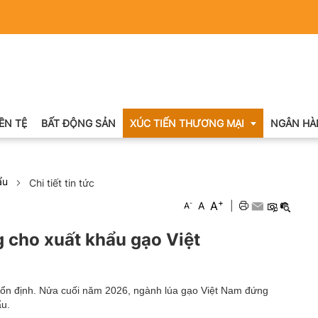
IỀN TỆ
BẤT ĐỘNG SẢN
XÚC TIẾN THƯƠNG MẠI
NGÂN HÀ
ẩu
Chi tiết tin tức
Xuất nhập khẩu
+
A
-
A
|
A
Khuyến mại
 cho xuất khẩu gạo Việt
Hội chợ triển lãm
OCOP
 ổn định. Nửa cuối năm 2026, ngành lúa gạo Việt Nam đứng
ẩu.