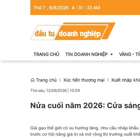
Thứ 7 , 8/8/2026
4
:
31
:
23
AM
TRANG CHỦ
TIN DOANH NGHIỆP
VÀNG - T
Trang chủ
Xúc tiến thương mại
Xuất nhập kh
Thông tin doanh nghiệp
Thứ sáu, 12/06/2026
|
10:09
Doanh nhân
Nửa cuối năm 2026: Cửa sáng
Kinh tế tài chính
Emagazine
Giá gạo thế giới có xu hướng tăng, nhu cầu nhập khẩu
trước cơ hội nâng giá trị và mở rộng thị trường xuất kh