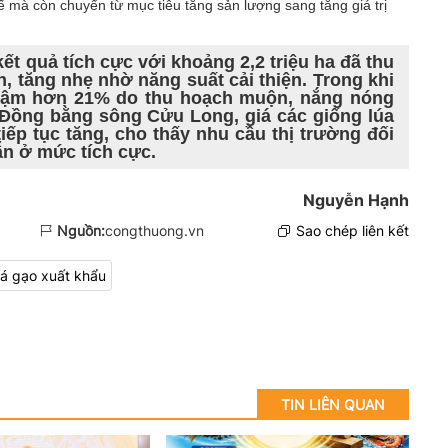
tế mà còn chuyển từ mục tiêu tăng sản lượng sang tăng giá trị
ết quả tích cực với khoảng 2,2 triệu ha đã thu
n, tăng nhẹ nhờ năng suất cải thiện. Trong khi
chậm hơn 21% do thu hoạch muộn, nắng nóng
ại Đồng bằng sông Cửu Long, giá các giống lúa
ếp tục tăng, cho thấy nhu cầu thị trường đối
ẫn ở mức tích cực.
Nguyễn Hạnh
Nguồn:
congthuong.vn
Sao chép liên kết
iá gạo xuất khẩu
TIN LIÊN QUAN