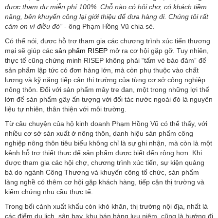
được tham dự miễn phí 100%. Chỗ nào có hội chợ, có khách tiềm
năng, bên khuyến công lại giới thiệu để đưa hàng đi. Chúng tôi rất
cảm ơn vì điều đó”
- ông Phạm Hồng Vũ chia sẻ.
Có thể nói, được hỗ trợ tham gia các chương trình xúc tiến thương
mại sẽ giúp các
sản phẩm RISEP
mở ra cơ hội gặp gỡ. Tuy nhiên,
thực tế cũng chứng minh RISEP không phải “tấm vé bảo đảm” để
sản phẩm lập tức có đơn hàng lớn, mà còn phụ thuộc vào chất
lượng và kỹ năng tiếp cận thị trường của từng cơ sở công nghiệp
nông thôn. Đối với sản phẩm mây tre đan, một trong những lợi thế
lớn để sản phẩm gây ấn tượng với đối tác nước ngoài đó là nguyên
liệu tự nhiên, thân thiện với môi trường.
Từ câu chuyện của hộ kinh doanh Phạm Hồng Vũ có thể thấy, với
nhiều cơ sở sản xuất ở nông thôn, danh hiệu sản phẩm công
nghiệp nông thôn tiêu biểu không chỉ là sự ghi nhận, mà còn là một
kênh hỗ trợ thiết thực để sản phẩm được biết đến rộng hơn. Khi
được tham gia các hội chợ, chương trình xúc tiến, sự kiện quảng
bá do ngành Công Thương và khuyến công tổ chức, sản phẩm
làng nghề có thêm cơ hội gặp khách hàng, tiếp cận thị trường và
kiểm chứng nhu cầu thực tế.
Trong bối cảnh xuất khẩu còn khó khăn, thị trường nội địa, nhất là
các điểm du lịch, sân bay, khu bán hàng lưu niệm, cũng là hướng đi