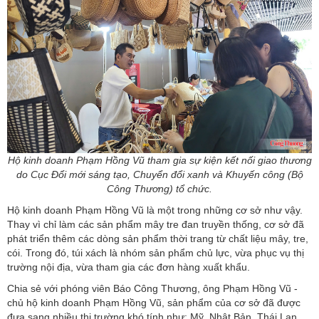
Hộ kinh doanh Phạm Hồng Vũ tham gia sự kiện kết nối giao thương
do Cục Đổi mới sáng tạo, Chuyển đổi xanh và Khuyến công (Bộ
Công Thương) tổ chức.
Hộ kinh doanh Phạm Hồng Vũ là một trong những cơ sở như vậy.
Thay vì chỉ làm các sản phẩm mây tre đan truyền thống, cơ sở đã
phát triển thêm các dòng sản phẩm thời trang từ chất liệu mây, tre,
cói. Trong đó, túi xách là nhóm sản phẩm chủ lực, vừa phục vụ thị
trường nội địa, vừa tham gia các đơn hàng xuất khẩu.
Chia sẻ với phóng viên Báo Công Thương, ông Phạm Hồng Vũ -
chủ hộ kinh doanh Phạm Hồng Vũ, sản phẩm của cơ sở đã được
đưa sang nhiều thị trường khó tính như: Mỹ, Nhật Bản, Thái Lan.