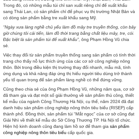
Trong đó, có những mẫu túi chỉ san xuất riêng chỉ để xuất khẩu
sang Thái Lan, có sản phẩm chỉ để phục vụ thị trường Nhật Bản và
có dòng sản phẩm bằng tre xuất khẩu sang Mỹ.
“Ngày xưa làng nghề chủ yếu làm đồ mây tre truyền thống, còn bây
giờ chúng tôi cải tiến, làm đồ thời trang bằng chất liệu mây, tre, cói.
Đặc biệt là sản phẩm túi để xuất khẩu”,
ông Phạm Hồng Vũ chia
sẻ.
Việc thay đổi từ sản phẩm truyền thống sang sản phẩm có tính thời
trang cho thấy nỗ lực thích ứng của các cơ sở công nghiệp nông
thôn. Bởi trong điều kiện thị trường thay đổi nhanh, mẫu mã, tính
ứng dụng và khả năng đáp ứng thị hiếu người tiêu dùng trở thành
yếu tố quan trọng để sản phẩm làng nghề có thể đứng vững.
Cũng theo chia sẻ của ông Phạm Hồng Vũ, những năm qua, cơ sở
đã tham gia và đạt một số giải thưởng về sản phẩm thủ công, thiết
kế mẫu của ngành Công Thương Hà Nội, cụ thể, năm 2024 đã đạt
danh hiệu sản phẩm công nghiệp nông thôn tiêu biểu (RISEP) cấp
thành phố. Đồng thời, sản phẩm túi “Mắt ngọc” của cơ sở cũng đạt
Giải Nhì về thiết kế mẫu do Sở Công Thương TP. Hà Nội tổ chức.
Hiện hộ kinh doanh cũng đang làm hồ sơ để tham gia
sản phẩm
công nghiệp nông thôn tiêu biểu
cấp quốc gia.