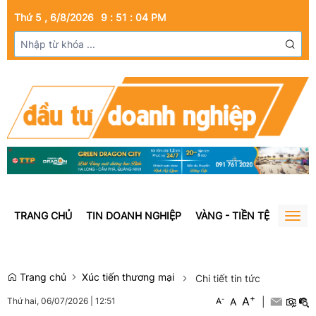
Thứ 5 , 6/8/2026
9
:
51
:
05
PM
TRANG CHỦ
TIN DOANH NGHIỆP
VÀNG - TIỀN TỆ
BẤT Đ
Togg
navig
Trang chủ
Xúc tiến thương mại
Chi tiết tin tức
+
A
-
A
|
Thứ hai, 06/07/2026
|
12:51
A