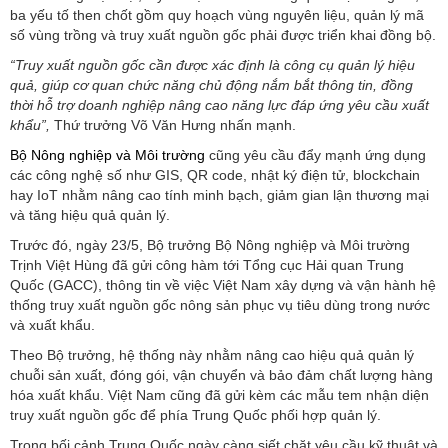
ba yếu tố then chốt gồm quy hoạch vùng nguyên liệu, quản lý mã
số vùng trồng và truy xuất nguồn gốc phải được triển khai đồng bộ.
“Truy xuất nguồn gốc cần được xác định là công cụ quản lý hiệu
quả, giúp cơ quan chức năng chủ động nắm bắt thông tin, đồng
thời hỗ trợ doanh nghiệp nâng cao năng lực đáp ứng yêu cầu xuất
khẩu”,
Thứ trưởng Võ Văn Hưng nhấn mạnh.
Bộ Nông nghiệp và Môi trường
cũng yêu cầu đẩy mạnh ứng dụng
các công nghệ số như GIS, QR code, nhật ký điện tử, blockchain
hay IoT nhằm nâng cao tính minh bạch, giảm gian lận thương mại
và tăng hiệu quả quản lý.
Trước đó, ngày 23/5, Bộ trưởng Bộ Nông nghiệp và Môi trường
Trịnh Việt Hùng đã gửi công hàm tới Tổng cục Hải quan Trung
Quốc (GACC), thông tin về việc Việt Nam xây dựng và vận hành hệ
thống truy xuất nguồn gốc nông sản phục vụ tiêu dùng trong nước
và xuất khẩu.
Theo Bộ trưởng, hệ thống này nhằm nâng cao hiệu quả quản lý
chuỗi sản xuất, đóng gói, vận chuyển và bảo đảm chất lượng hàng
hóa xuất khẩu. Việt Nam cũng đã gửi kèm các mẫu tem nhận diện
truy xuất nguồn gốc để phía Trung Quốc phối hợp quản lý.
Trong bối cảnh Trung Quốc ngày càng siết chặt yêu cầu kỹ thuật và