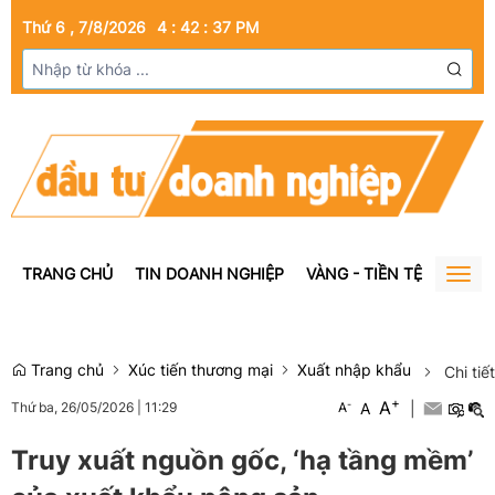
Thứ 6 , 7/8/2026
4
:
42
:
37
PM
TRANG CHỦ
TIN DOANH NGHIỆP
VÀNG - TIỀN TỆ
BẤT Đ
Togg
navig
Trang chủ
Xúc tiến thương mại
Xuất nhập khẩu
Chi tiết
+
A
-
A
|
Thứ ba, 26/05/2026
|
11:29
A
Truy xuất nguồn gốc, ‘hạ tầng mềm’