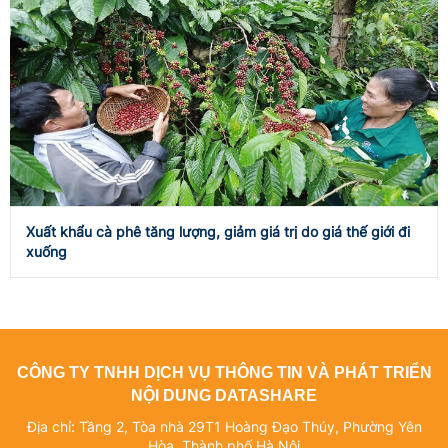
Xuất khẩu cà phê tăng lượng, giảm giá trị do giá thế giới đi
xuống
CÔNG TY TNHH DỊCH VỤ THÔNG TIN VÀ PHÁT TRIỂN
NỘI DUNG DATASHARE
Địa chỉ: Tầng 2, Tòa nhà 29T1 Hoàng Đạo Thúy, Phường Yên
Hòa, Thành phố Hà Nội