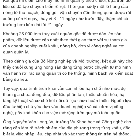
Kết quả thí điểm cho thấy mô hình quản lý theo chuỗi, dựa trên dữ
liệu số đã tạo chuyển biến rõ rệt. Thời gian xử lý một lô hàng sầu
riêng từ thu hoạch, đóng gói, vận chuyển đến thông quan được rút
xuống còn 6 ngày, thay vì 8 - 11 ngày như trước đây, thậm chí có
trường hợp kéo dài tới 21 ngày.
Khoảng 23.000 tem truy xuất nguồn gốc đã được dán lên sản
phẩm, dữ liệu được cập nhật theo thời gian thực với sự tham gia
của doanh nghiệp xuất khẩu, nông hộ, đơn vị công nghệ và cơ
quan quản lý.
Theo đánh giá của Bộ Nông nghiệp và Môi trường, kết quả này cho
thấy chuỗi cung ứng nông sản đang từng bước chuyển từ mô hình
vận hành rời rạc sang quản trị có hệ thống, minh bạch và kiểm soát
bằng dữ liệu.
Tuy vậy, quá trình triển khai vẫn còn nhiều hạn chế như mức độ
tham gia chưa đồng đều, dữ liệu phân tán, thiếu chuẩn hóa; hạ
tầng kỹ thuật và cơ chế kết nối dữ liệu chưa hoàn thiện. Nguồn lực
đầu tư hiện chủ yếu dựa vào doanh nghiệp và các đơn vị công
nghệ, gây khó khăn cho việc mở rộng trên quy mô toàn quốc.
Ông Nguyễn Văn Long, Vụ trưởng Vụ Khoa học và Công nghệ cho
rằng cần làm rõ trách nhiệm của địa phương trong từng khâu, đặc
biệt là việc nhập liệu, cập nhật và xác thực thông tin trên hệ thống.