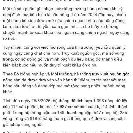
Một số sản phẩm ghi nhận mức tăng trưởng bùng nổ sau khi ký
nghị định thư, tiêu biểu là sầu riêng. Từ năm 2024 đến nay, nhiều
mặt hàng tiếp tục được mở cửa chính ngạch như sầu riêng đông
lạnh, dừa tươi, ớt, tổ yến, cám gạo, mít…, cho thấy xu hướng
chuyển mạnh từ xuất khẩu tiểu ngạch sang chính ngạch ngày càng
rõ nét.
Tuy nhiên, cùng với việc mở rộng cửa thị trường, yêu cầu quản lý
cũng ngày càng chặt chẽ hơn. Truy xuất nguồn gốc, mã số vùng
trồng, cơ sở đóng gói và minh bạch dữ liệu đang trở thành điều
kiện bắt buộc nếu muốn duy trì xuất khẩu ổn định.
Theo Bộ Nông nghiệp và Môi trường, hệ thống
truy xuất nguồn gốc
nông sản đã được đưa vào vận hành thí điểm, trước mắt với mặt
hàng sầu riêng và đang tiếp tục mở rộng sang nhiều ngành hàng
khác.
Tính đến ngày 25/5/2026, hệ thống đã tích hợp 1.396 dòng dữ liệu
của 112 sản phẩm, kết nối 17.987 cơ sở sản xuất tại 14 tỉnh, thành
phố. Trong hệ thống hiện có 149 doanh nghiệp, 547 nông hộ, 255
vùng trồng và 919 lô hàng tham gia thông qua 4 đơn vị cung cấp
giải pháp công nghệ.