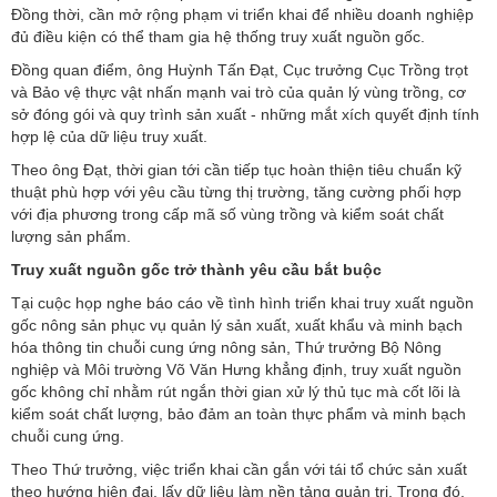
Đồng thời, cần mở rộng phạm vi triển khai để nhiều doanh nghiệp
đủ điều kiện có thể tham gia hệ thống truy xuất nguồn gốc.
Đồng quan điểm, ông Huỳnh Tấn Đạt, Cục trưởng Cục Trồng trọt
và Bảo vệ thực vật nhấn mạnh vai trò của quản lý vùng trồng, cơ
sở đóng gói và quy trình sản xuất - những mắt xích quyết định tính
hợp lệ của dữ liệu truy xuất.
Theo ông Đạt, thời gian tới cần tiếp tục hoàn thiện tiêu chuẩn kỹ
thuật phù hợp với yêu cầu từng thị trường, tăng cường phối hợp
với địa phương trong cấp mã số vùng trồng và kiểm soát chất
lượng sản phẩm.
Truy xuất nguồn gốc trở thành yêu cầu bắt buộc
Tại cuộc họp nghe báo cáo về tình hình triển khai truy xuất nguồn
gốc nông sản phục vụ quản lý sản xuất, xuất khẩu và minh bạch
hóa thông tin chuỗi cung ứng nông sản, Thứ trưởng Bộ Nông
nghiệp và Môi trường Võ Văn Hưng khẳng định, truy xuất nguồn
gốc không chỉ nhằm rút ngắn thời gian xử lý thủ tục mà cốt lõi là
kiểm soát chất lượng, bảo đảm an toàn thực phẩm và minh bạch
chuỗi cung ứng.
Theo Thứ trưởng, việc triển khai cần gắn với tái tổ chức sản xuất
theo hướng hiện đại, lấy dữ liệu làm nền tảng quản trị. Trong đó,