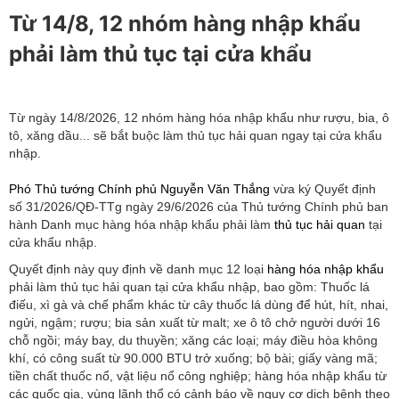
Từ 14/8, 12 nhóm hàng nhập khẩu
phải làm thủ tục tại cửa khẩu
Từ ngày 14/8/2026, 12 nhóm hàng hóa nhập khẩu như rượu, bia, ô
tô, xăng dầu... sẽ bắt buộc làm thủ tục hải quan ngay tại cửa khẩu
nhập.
Phó Thủ tướng Chính phủ Nguyễn Văn Thắng
vừa ký Quyết định
số 31/2026/QĐ-TTg ngày 29/6/2026 của Thủ tướng Chính phủ ban
hành Danh mục hàng hóa nhập khẩu phải làm
thủ tục hải quan
tại
cửa khẩu nhập.
Quyết định này quy định về danh mục 12 loại
hàng hóa nhập khẩu
phải làm thủ tục hải quan tại cửa khẩu nhập, bao gồm: Thuốc lá
điếu, xì gà và chế phẩm khác từ cây thuốc lá dùng để hút, hít, nhai,
ngửi, ngậm; rượu; bia sản xuất từ malt; xe ô tô chở người dưới 16
chỗ ngồi; máy bay, du thuyền; xăng các loại; máy điều hòa không
khí, có công suất từ 90.000 BTU trở xuống; bộ bài; giấy vàng mã;
tiền chất thuốc nổ, vật liệu nổ công nghiệp; hàng hóa nhập khẩu từ
các quốc gia, vùng lãnh thổ có cảnh báo về nguy cơ dịch bệnh theo