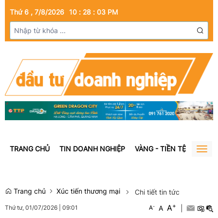
Thứ 6 , 7/8/2026
10
:
28
:
03
PM
TRANG CHỦ
TIN DOANH NGHIỆP
VÀNG - TIỀN TỆ
BẤT Đ
Togg
navig
Trang chủ
Xúc tiến thương mại
Chi tiết tin tức
+
A
-
A
|
Thứ tư, 01/07/2026
|
09:01
A