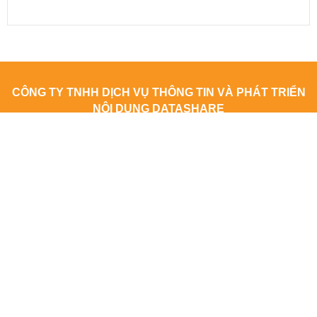
CÔNG TY TNHH DỊCH VỤ THÔNG TIN VÀ PHÁT TRIỂN
NỘI DUNG DATASHARE
Địa chỉ: Tầng 2, Tòa nhà 29T1 Hoàng Đạo Thúy, Phường Yên
Hòa, Thành phố Hà Nội
Giấy phép số: 4940/GP-TTĐT do Sở Thông tin và Truyền thông Hà
Nội cấp ngày 10/10/2019
Giấy phép sửa đổi, bổ sung (lần 1) số: 3776/GP-TTĐT do Sở
Thông tin và Truyền thông Hà Nội cấp ngày 08/12/2022
Giấy phép sửa đổi, bổ sung (lần 2) số: 163/GP-TTĐT do Sở Thông
tin và Truyền thông Hà Nội cấp ngày 14/08/2023
Người chịu trách nhiệm nội dung trang thông tin điện tử tổng hợp:
Giám Đốc - Phạm Ngọc Thuấn
adbooking@datashare.vn - SĐT: 0971521639
Email: