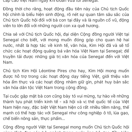
cấp cao Việt Nam ngay khi Đoàn vừa tới Senegal.
Đồng thời cho rằng, hoạt động đầu tiên này của Chủ tịch Quốc
hội chính là biểu hiện sinh động, rõ nét sự quan tâm sâu sắc của
Chủ tịch Quốc hội đối với bà con tại đây và là nguồn cổ vũ, động
viên to lớn đối với những người con xa quê hương.
Chia sẻ với Chủ tịch Quốc hội, đại diện Cộng đồng người Việt tại
Senegal cho biết, với mong muốn đóng góp cho quan hệ hai
nước, nhất là hợp tác về kinh tế, văn hóa, Kim Hội đã và sẽ tổ
chức các hoạt động quảng bá văn hóa Việt Nam tại Senegal; để
truyền tải được những giá trị văn hóa của Senegal đến với Việt
Nam.
Chủ tịch Kim Hội Léontine Pires cho hay, Kim Hội mong muốn
được hỗ trợ trong các hoạt động dạy tiếng Việt, giới thiệu văn
hóa ẩm thực và các hoạt động nhằm giữ gìn, phát huy bản sắc
văn hóa dân tộc Việt Nam trong cộng đồng.
Tại cuộc gặp mặt bà con cũng bày tỏ vui mừng, tự hào về những
thành tựu phát triển kinh tế - xã hội và vị thế quốc tế của Việt
Nam hiện nay, đặc biệt Việt Nam hiện có rất nhiều tiềm năng, thế
mạnh có thể hợp tác với Senegal như công nghiệp ô tô, lúa gạo,
chế biến nông sản, thực phẩm…
Cộng đồng người Việt tại Senegal mong muốn Chủ tịch Quốc hội