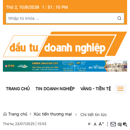
Thứ 2, 10/8/2026
1
:
51
:
11
PM
TRANG CHỦ
TIN DOANH NGHIỆP
VÀNG - TIỀN TỆ
BẤT Đ
Togg
navig
Trang chủ
Xúc tiến thương mại
Chi tiết tin tức
+
A
-
A
|
Thứ tư, 23/07/2025
|
15:53
A