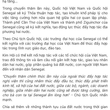
hạ tầng…
Trong chuyến thăm lần này, Quốc hội Việt Nam và Quốc hội
Senegal sẽ ký Thỏa thuận hợp tác, tạo khuôn khổ pháp lý cho
việc tăng cường hơn nữa quan hệ giữa hai cơ quan lập pháp.
Thành phố Cần Thơ của Việt Nam và thành phố Ziguinchor của
Senegal cũng sẽ ký kết nghĩa, tạo động lực thúc đẩy hợp tác địa
phương hai nước.
Theo Chủ tịch Quốc hội, các trường đại học của Senegal có thể
kết nghĩa với các trường đại học của Việt Nam để thúc đẩy hợp
tác trong lĩnh vực giáo dục, đào tạo.
Kim Hội có thể kết nối hợp tác với các tổ chức hội của Việt Nam,
trao đổi thông tin và làm cầu nối gắn kết hợp tác, giao lưu nhân
dân hai nước, góp phần quảng bá đất nước, con người Việt Nam
đến với nhân dân Senegal.
“Chuyến thăm chính thức lần này của ngoài thúc đẩy hợp tác
nghị viện thì cũng nhằm thúc đẩy đầu tư, thúc đẩy phát triển
kinh tế, xã hội của hai đất nước, giữa các bộ, ngành, các doanh
nghiệp, giữa nhân dân hai nước cũng sẽ được tăng cường, làm
cho bà con ta tại Senegal ấm lòng
hơ
n” - Chủ tịch Quốc nhấn
mạnh.
Chia sẻ thêm về những thành tựu của đất nước trong thời gian