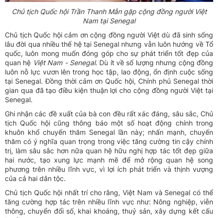
Chủ tịch Quốc hội Trần Thanh Mẫn gặp cộng đồng người Việt
Nam tại Senegal
Chủ tịch Quốc hội cảm ơn cộng đồng người Việt dù đã sinh sống
lâu đời qua nhiều thế hệ tại Senegal nhưng vẫn luôn hướng về Tổ
quốc, luôn mong muốn đóng góp cho sự phát triển tốt đẹp của
quan hệ
Việt Nam - Senegal
. Dù ít về số lượng nhưng cộng đồng
luôn nỗ lực vươn lên trong học tập, lao động, ổn định cuộc sống
tại Senegal. Đồng thời cảm ơn Quốc hội, Chính phủ Senegal thời
gian qua đã tạo điều kiện thuận lợi cho cộng đồng người Việt tại
Senegal.
Ghi nhận các đề xuất của bà con đều rất xác đáng, sâu sắc, Chủ
tịch Quốc hội cũng thông báo một số hoạt động chính trong
khuôn khổ chuyến thăm Senegal lần này; nhấn mạnh, chuyến
thăm có ý nghĩa quan trọng trong việc tăng cường tin cậy chính
trị, làm sâu sắc hơn nữa quan hệ hữu nghị hợp tác tốt đẹp giữa
hai nước, tạo xung lực mạnh mẽ để mở rộng quan hệ song
phương trên nhiều lĩnh vực, vì lợi ích phát triển và thịnh vượng
của cả hai dân tộc.
Chủ tịch Quốc hội nhất trí cho rằng, Việt Nam và Senegal có thể
tăng cường hợp tác trên nhiều lĩnh vực như: Nông nghiệp, viễn
thông, chuyển đổi số, khai khoáng, thuỷ sản, xây dựng kết cấu