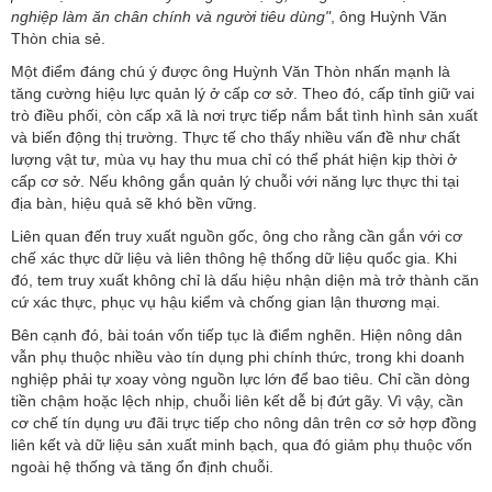
nghiệp làm ăn chân chính và người tiêu dùng"
, ông Huỳnh Văn
Thòn chia sẻ.
Một điểm đáng chú ý được ông Huỳnh Văn Thòn nhấn mạnh là
tăng cường hiệu lực quản lý ở cấp cơ sở. Theo đó, cấp tỉnh giữ vai
trò điều phối, còn cấp xã là nơi trực tiếp nắm bắt tình hình sản xuất
và biến động thị trường. Thực tế cho thấy nhiều vấn đề như chất
lượng vật tư, mùa vụ hay thu mua chỉ có thể phát hiện kịp thời ở
cấp cơ sở. Nếu không gắn quản lý chuỗi với năng lực thực thi tại
địa bàn, hiệu quả sẽ khó bền vững.
Liên quan đến truy xuất nguồn gốc, ông cho rằng cần gắn với cơ
chế xác thực dữ liệu và liên thông hệ thống dữ liệu quốc gia. Khi
đó, tem truy xuất không chỉ là dấu hiệu nhận diện mà trở thành căn
cứ xác thực, phục vụ hậu kiểm và chống gian lận thương mại.
Bên cạnh đó, bài toán vốn tiếp tục là điểm nghẽn. Hiện nông dân
vẫn phụ thuộc nhiều vào tín dụng phi chính thức, trong khi doanh
nghiệp phải tự xoay vòng nguồn lực lớn để bao tiêu. Chỉ cần dòng
tiền chậm hoặc lệch nhịp, chuỗi liên kết dễ bị đứt gãy. Vì vậy, cần
cơ chế tín dụng ưu đãi trực tiếp cho nông dân trên cơ sở hợp đồng
liên kết và dữ liệu sản xuất minh bạch, qua đó giảm phụ thuộc vốn
ngoài hệ thống và tăng ổn định chuỗi.