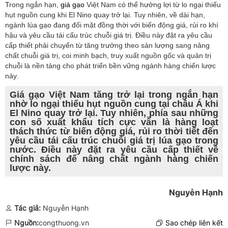
Trong ngắn hạn,
giá gạo
Việt Nam có thể hưởng lợi từ lo ngại thiếu
hụt nguồn cung khi El Nino quay trở lại. Tuy nhiên, về dài hạn,
ngành lúa gạo đang đối mặt đồng thời với biến động giá, rủi ro khí
hậu và yêu cầu tái cấu trúc chuỗi giá trị. Điều này đặt ra yêu cầu
cấp thiết phải chuyển từ tăng trưởng theo sản lượng sang nâng
chất chuỗi giá trị, coi minh bạch, truy xuất nguồn gốc và quản trị
chuỗi là nền tảng cho phát triển bền vững ngành hàng chiến lược
này.
Giá gạo Việt Nam tăng trở lại trong ngắn hạn
nhờ lo ngại thiếu hụt nguồn cung tại châu Á khi
El Nino quay trở lại. Tuy nhiên, phía sau những
con số xuất khẩu tích cực vẫn là hàng loạt
thách thức từ biến động giá, rủi ro thời tiết đến
yêu cầu tái cấu trúc chuỗi giá trị lúa gạo trong
nước. Điều này đặt ra yêu cầu cấp thiết về
chính sách để nâng chất ngành hàng chiến
lược này.
Nguyễn Hạnh
Tác giả:
Nguyễn Hạnh
Nguồn:
congthuong.vn
Sao chép liên kết