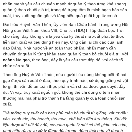
nhấn mạnh yêu cầu chuyển mạnh từ quản lý theo từng khâu sang
quản lý theo chuỗi giá trị, trong đó trọng tâm là minh bạch hóa sản
xuất, truy xuất nguồn gốc và tăng hiệu quả phối hợp từ cơ sở.
Đại biểu Huỳnh Văn Thòn, Ủy viên Ban Chấp hành Trung ương Hội
Nông dân Việt Nam khóa VIII, Chủ tịch HĐQT Tập đoàn Lộc Trời
cho rằng, đây không chỉ là yêu cầu kỹ thuật mà xuất phát từ thực
tiễn sản xuất và tiêu dùng hiện nay. Ông dẫn lại chỉ đạo của lãnh
đạo Đảng, Nhà nước về an toàn thực phẩm, nhấn mạnh cần
chuyển từ quản lý từng khâu sang quản lý toàn bộ chuỗi giá trị. Với
ngành lúa gạo
, theo ông, đây là yêu cầu trực tiếp đối với cách tổ
chức sản xuất.
Theo ông Huỳnh Văn Thòn, nếu người tiêu dùng không biết rõ hạt
gạo được sản xuất ở đâu, theo quy trình nào, sử dụng giống và vật
tư gì, thì vấn đề an toàn thực phẩm vẫn chưa được giải quyết đầy
đủ. Vì vậy, truy xuất nguồn gốc không thể chỉ dừng ở tem nhãn
thương mại mà phải trở thành hạ tầng quản lý của toàn chuỗi sản
xuất.
"Hệ thống truy xuất cần bao phủ toàn bộ chuỗi từ giống, vật tư đầu
vào, canh tác, thu hoạch, thu mua, chế biến đến lưu thông. Khi dữ
liệu được kết nối đầy đủ, cơ quan quản lý mới có thể giám sát sớm,
phát hiện rủi ro và xử lý đúng đối tượng, đồng thời bảo vệ doanh