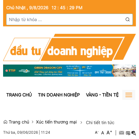
Chủ Nhật , 9/8/2026
12
:
45
:
30
PM
TRANG CHỦ
TIN DOANH NGHIỆP
VÀNG - TIỀN TỆ
BẤT Đ
Togg
navig
Trang chủ
Xúc tiến thương mại
Chi tiết tin tức
+
A
-
A
|
Thứ ba, 09/06/2026
|
11:24
A