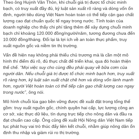
Theo ông Huỳnh Văn Thòn, khi chuỗi giá trị được tổ chức minh
bạch, có truy xuất đầy đủ, kỷ luật sản xuất rõ ràng và dòng vốn ổn
định, người tiêu dùng Việt Nam hoàn toàn có thể tiếp cận gạo chất
lượng cao đạt chuẩn quốc tế ngay trong nước. Tính toán của
doanh nghiệp cho thấy chi phí tăng thêm để xây dựng chuỗi minh
bạch chỉ khoảng 120.000 đồng/người/năm, tương đương chưa đến
10.000 đồng/tháng. Đổi lại là lợi ích về an toàn thực phẩm, truy
xuất nguồn gốc và niềm tin thị trường.
Vấn đề hiện nay không phải thiếu chủ trương mà là cần một mô
hình thí điểm đủ rõ, đủ thực chất để triển khai, qua đó hoàn thiện
thể chế.
“Mọi việc suy cho cùng đều phải quay về bữa cơm của
người dân. Nếu chuỗi giá trị được tổ chức minh bạch hơn, truy xuất
rõ ràng hơn, kỷ luật sản xuất chặt chẽ hơn và dòng vốn lành mạnh
hơn, người Việt hoàn toàn có thể tiếp cận gạo chất lượng cao ngay
trong nước”
, ông nói.
Mô hình chuỗi lúa gạo bền vững được đề xuất đặt trong tổng thể
gồm: truy xuất nguồn gốc, chính quyền hai cấp, lực lượng công an
cơ sở, xác thực dữ liệu, tín dụng trực tiếp cho nông dân và đầu ra
đạt chuẩn cao cấp. Ông cũng đề xuất Hội Nông dân Việt Nam tiếp
tục phát huy vai trò thúc đẩy liên kết chuỗi, nhằm giúp nông dân ổn
định thu nhập và giảm rủi ro thị trường.