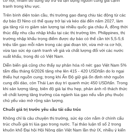
cơ hội, nhằm bổ sung dự trữ và tận dụng nguồn cung giá cạnh
tranh trong khu vực.
Trên bình diện toàn cầu, thị trường gạo đang chịu tác động từ các
dự báo El Nino có thể quay trở lại và kéo dài đến năm 2027, làm
gia tăng rủi ro giảm sản lượng tại nhiều quốc gia châu Á, đồng thời
thúc đẩy nhu cầu nhập khẩu tại các thị trường lớn. Philippines, thị
trường nhập khẩu trọng điểm được dự báo có thể cần tới 5,5-5,6
triệu tấn gạo mỗi năm trong các giai đoạn tới, vừa mở ra cơ hội,
vừa tạo sức ép cạnh tranh về giá và chất lượng đối với các nước
xuất khẩu, trong đó có Việt Nam.
Diễn biến giá cũng cho thấy sự phân hóa rõ nét: gạo Việt Nam 5%
tấm đầu tháng 6/2026 tăng nhẹ lên 415 - 420 USD/tấn do lo ngại
thiếu hụt nguồn cung; trong khi Ấn Độ giữ giá ổn định nhờ nguồn
cung dồi dào, còn Thái Lan duy trì quanh mức 450 USD/tấn. Trong
khi sản lượng tăng, biên độ giá lại thu hẹp, phản ánh rõ thách thức
về chất lượng tăng trưởng của ngành lúa gạo nếu vẫn phụ thuộc
chủ yếu vào mở rộng sản lượng.
Chuỗi giá trị trước yêu cầu tái cấu trúc
Không chỉ là câu chuyện thị trường, sức ép còn nằm ở chính cấu
trúc chuỗi giá trị lúa gạo trong nước. Tại thảo luận tổ số 2 trong
khuôn khổ Đại hội Hội Nông dân Việt Nam lần thứ IX, nhiều ý kiến