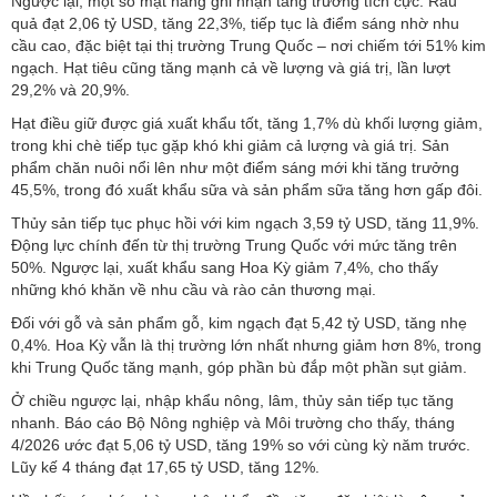
Ngược lại, một số mặt hàng ghi nhận tăng trưởng tích cực. Rau
quả đạt 2,06 tỷ USD, tăng 22,3%, tiếp tục là điểm sáng nhờ nhu
cầu cao, đặc biệt tại thị trường Trung Quốc – nơi chiếm tới 51% kim
ngạch. Hạt tiêu cũng tăng mạnh cả về lượng và giá trị, lần lượt
29,2% và 20,9%.
Hạt điều giữ được giá xuất khẩu tốt, tăng 1,7% dù khối lượng giảm,
trong khi chè tiếp tục gặp khó khi giảm cả lượng và giá trị. Sản
phẩm chăn nuôi nổi lên như một điểm sáng mới khi tăng trưởng
45,5%, trong đó xuất khẩu sữa và sản phẩm sữa tăng hơn gấp đôi.
Thủy sản tiếp tục phục hồi với kim ngạch 3,59 tỷ USD, tăng 11,9%.
Động lực chính đến từ thị trường Trung Quốc với mức tăng trên
50%. Ngược lại, xuất khẩu sang Hoa Kỳ giảm 7,4%, cho thấy
những khó khăn về nhu cầu và rào cản thương mại.
Đối với gỗ và sản phẩm gỗ, kim ngạch đạt 5,42 tỷ USD, tăng nhẹ
0,4%. Hoa Kỳ vẫn là thị trường lớn nhất nhưng giảm hơn 8%, trong
khi Trung Quốc tăng mạnh, góp phần bù đắp một phần sụt giảm.
Ở chiều ngược lại, nhập khẩu nông, lâm, thủy sản tiếp tục tăng
nhanh. Báo cáo Bộ Nông nghiệp và Môi trường cho thấy, tháng
4/2026 ước đạt 5,06 tỷ USD, tăng 19% so với cùng kỳ năm trước.
Lũy kế 4 tháng đạt 17,65 tỷ USD, tăng 12%.