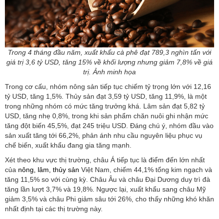
Trong 4 tháng đầu năm, xuất khẩu cà phê đạt 789,3 nghìn tấn với
giá trị 3,6 tỷ USD, tăng 15% về khối lượng nhưng giảm 7,8% về giá
trị. Ảnh minh họa
Trong cơ cấu, nhóm nông sản tiếp tục chiếm tỷ trọng lớn với 12,16
tỷ USD, tăng 1,5%. Thủy sản đạt 3,59 tỷ USD, tăng 11,9%, là một
trong những nhóm có mức tăng trưởng khá. Lâm sản đạt 5,82 tỷ
USD, tăng nhẹ 0,8%, trong khi sản phẩm chăn nuôi ghi nhận mức
tăng đột biến 45,5%, đạt 245 triệu USD. Đáng chú ý, nhóm đầu vào
sản xuất tăng tới 66,2%, phản ánh nhu cầu nguyên liệu phục vụ
chế biến, xuất khẩu đang gia tăng mạnh.
Xét theo khu vực thị trường, châu Á tiếp tục là điểm đến lớn nhất
của
nông, lâm, thủy sản
Việt Nam, chiếm 44,1% tổng kim ngạch và
tăng 11,5% so với cùng kỳ. Châu Âu và châu Đại Dương duy trì đà
tăng lần lượt 3,7% và 19,8%. Ngược lại, xuất khẩu sang châu Mỹ
giảm 3,5% và châu Phi giảm sâu tới 26%, cho thấy những khó khăn
nhất định tại các thị trường này.