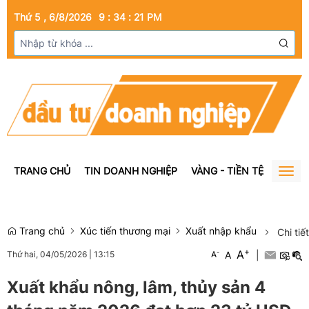
Thứ 5 , 6/8/2026
9
:
34
:
21
PM
TRANG CHỦ
TIN DOANH NGHIỆP
VÀNG - TIỀN TỆ
BẤT Đ
Togg
navig
Trang chủ
Xúc tiến thương mại
Xuất nhập khẩu
Chi tiết
+
A
-
A
|
Thứ hai, 04/05/2026
|
13:15
A
Xuất khẩu nông, lâm, thủy sản 4