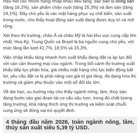
Hầu hết các nhóm hàng nhập khẩu đều tăng, đặc biệt là
nông sản
(tăng 16,2%), sản phẩm chăn nuôi (tăng 25,3%) và lâm sản (tăng
24,1%). Đây chủ yếu là các mặt hàng phục vụ chế biến, sản xuất
trong nước, cho thấy hoạt động sản xuất đang được duy trì và mở
rộng.
Xét theo thị trường, châu Á và châu Mỹ là hai khu vực cung cấp lớn
nhất. Hoa Kỳ, Trung Quốc và Brazil là ba nguồn cung chủ yếu, với
mức tăng lần lượt 41,7%, 18,5% và 15,3%.
Việc nhập khẩu tăng nhanh hơn xuất khẩu đang đặt ra áp lực đối
với cán cân thương mại của ngành. Trong bối cảnh thị trường xuất
khẩu tiếp tục phân hóa, giá nhiều mặt hàng chủ lực biến động bất
lợi, yêu cầu đặt ra là phải nâng cao giá trị gia tăng, đa dạng hóa thị
trường và giảm phụ thuộc vào một số đối tác lớn.
Về dài hạn, xu hướng này cho thấy ngành nông, lâm, thủy sản
đang bước vào giai đoạn tái cơ cấu sâu hơn, trong đó chất lượng
tăng trưởng, khả năng thích ứng thị trường và kiểm soát chuỗi
cung ứng sẽ đóng vai trò quyết định.
4 tháng đầu năm 2026, toàn ngành nông, lâm,
thủy sản xuất siêu 5,39 tỷ USD.