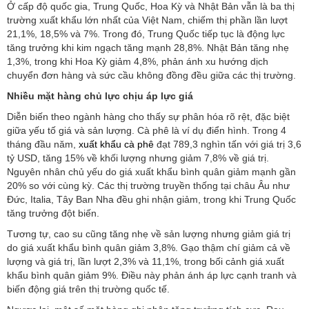
Ở cấp độ quốc gia, Trung Quốc, Hoa Kỳ và Nhật Bản vẫn là ba thị
trường xuất khẩu lớn nhất của Việt Nam, chiếm thị phần lần lượt
21,1%, 18,5% và 7%. Trong đó, Trung Quốc tiếp tục là động lực
tăng trưởng khi kim ngạch tăng mạnh 28,8%. Nhật Bản tăng nhẹ
1,3%, trong khi Hoa Kỳ giảm 4,8%, phản ánh xu hướng dịch
chuyển đơn hàng và sức cầu không đồng đều giữa các thị trường.
Nhiều mặt hàng chủ lực chịu áp lực giá
Diễn biến theo ngành hàng cho thấy sự phân hóa rõ rệt, đặc biệt
giữa yếu tố giá và sản lượng. Cà phê là ví dụ điển hình. Trong 4
tháng đầu năm,
xuất khẩu cà phê
đạt 789,3 nghìn tấn với giá trị 3,6
tỷ USD, tăng 15% về khối lượng nhưng giảm 7,8% về giá trị.
Nguyên nhân chủ yếu do giá xuất khẩu bình quân giảm mạnh gần
20% so với cùng kỳ. Các thị trường truyền thống tại châu Âu như
Đức, Italia, Tây Ban Nha đều ghi nhận giảm, trong khi Trung Quốc
tăng trưởng đột biến.
Tương tự, cao su cũng tăng nhẹ về sản lượng nhưng giảm giá trị
do giá xuất khẩu bình quân giảm 3,8%. Gạo thậm chí giảm cả về
lượng và giá trị, lần lượt 2,3% và 11,1%, trong bối cảnh giá xuất
khẩu bình quân giảm 9%. Điều này phản ánh áp lực cạnh tranh và
biến động giá trên thị trường quốc tế.