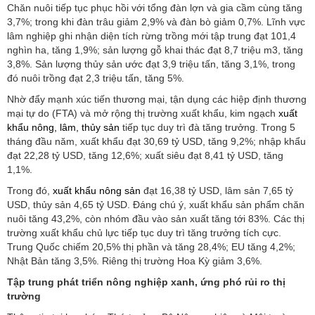
Chăn nuôi tiếp tục phục hồi với tổng đàn lợn và gia cầm cùng tăng
3,7%; trong khi đàn trâu giảm 2,9% và đàn bò giảm 0,7%. Lĩnh vực
lâm nghiệp ghi nhận diện tích rừng trồng mới tập trung đạt 101,4
nghìn ha, tăng 1,9%; sản lượng gỗ khai thác đạt 8,7 triệu m3, tăng
3,8%. Sản lượng thủy sản ước đạt 3,9 triệu tấn, tăng 3,1%, trong
đó nuôi trồng đạt 2,3 triệu tấn, tăng 5%.
Nhờ đẩy mạnh xúc tiến thương mại, tận dụng các hiệp định thương
mại tự do (FTA) và mở rộng thị trường xuất khẩu, kim ngạch
xuất
khẩu nông, lâm, thủy sản
tiếp tục duy trì đà tăng trưởng. Trong 5
tháng đầu năm, xuất khẩu đạt 30,69 tỷ USD, tăng 9,2%; nhập khẩu
đạt 22,28 tỷ USD, tăng 12,6%; xuất siêu đạt 8,41 tỷ USD, tăng
1,1%.
Trong đó,
xuất khẩu nông sản
đạt 16,38 tỷ USD, lâm sản 7,65 tỷ
USD, thủy sản 4,65 tỷ USD. Đáng chú ý, xuất khẩu sản phẩm chăn
nuôi tăng 43,2%, còn nhóm đầu vào sản xuất tăng tới 83%. Các thị
trường xuất khẩu chủ lực tiếp tục duy trì tăng trưởng tích cực.
Trung Quốc chiếm 20,5% thị phần và tăng 28,4%; EU tăng 4,2%;
Nhật Bản tăng 3,5%. Riêng thị trường Hoa Kỳ giảm 3,6%.
Tập trung phát triển nông nghiệp xanh, ứng phó rủi ro thị
trường