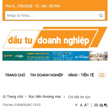
Thứ 6 , 7/8/2026
12
:
47
:
00
PM
TRANG CHỦ
TIN DOANH NGHIỆP
VÀNG - TIỀN TỆ
BẤT Đ
Togg
navig
Trang chủ
Xúc tiến thương mại
Chi tiết tin tức
+
A
-
A
|
Thứ hai, 01/06/2026
|
12:02
A