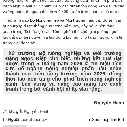
vướng mắc liên quan đến đất đai, Bộ cũng đã trình Chính phủ ban
hành Nghị quyết 147 nhằm xử lý các dự án tồn đọng kéo dài và các
vướng mắc liên quan đến hơn 4.500 dự án trên phạm vi cả nước.
Theo lãnh đạo
Bộ Nông nghiệp và Môi trường
, nếu các dự án luật
quan trọng được thông qua trong năm nay, đây sẽ là nền tảng
quan trọng để tháo gỡ các điểm nghẽn thể chế, giải phóng nguồn
lực đất đai, tài nguyên và tạo động lực mới cho tăng trưởng kinh tế
trong giai đoạn tới.
Thứ trưởng Bộ Nông nghiệp và Môi trường
Đặng Ngọc Điệp cho biết, những kết quả đạt
được trong 5 tháng năm 2026 là tín hiệu tích
cực để ngành nông nghiệp phấn đấu hoàn
thành mục tiêu tăng trưởng năm 2026, đồng
thời tạo nền tảng cho phát triển nông nghiệp
xanh, bền vững và nâng cao năng lực cạnh
tranh trong bối cảnh hội nhập sâu rộng.
Nguyễn Hạnh
Tác giả:
Nguyễn Hạnh
Nguồn:
congthuong.vn
Sao chép liên kết