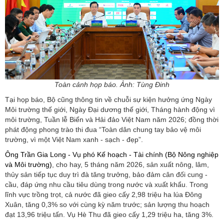
Toàn cảnh họp báo. Ảnh: Tùng Đinh
Tại họp báo, Bộ cũng thông tin về chuỗi sự kiện hưởng ứng Ngày
Môi trường thế giới, Ngày Đại dương thế giới, Tháng hành động vì
môi trường, Tuần lễ Biển và Hải đảo Việt Nam năm 2026; đồng thời
phát động phong trào thi đua “Toàn dân chung tay bảo vệ môi
trường, vì một Việt Nam xanh - sạch - đẹp”.
Ông Trần Gia Long - Vụ phó Kế hoạch - Tài chính (Bộ Nông nghiệp
và Môi trường)
, cho hay, 5 tháng năm 2026, sản xuất nông, lâm,
thủy sản tiếp tục duy trì đà tăng trưởng, bảo đảm cân đối cung -
cầu, đáp ứng nhu cầu tiêu dùng trong nước và xuất khẩu. Trong
lĩnh vực trồng trọt, cả nước đã gieo cấy 2,98 triệu ha lúa Đông
Xuân, tăng 0,3% so với cùng kỳ năm trước; sản lượng thu hoạch
đạt 13,96 triệu tấn. Vụ Hè Thu đã gieo cấy 1,29 triệu ha, tăng 3%.