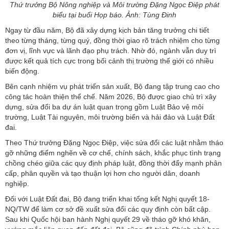
Thứ trưởng Bộ Nông nghiệp và Môi trường Đặng Ngọc Điệp phát
biểu tại buổi Họp báo. Ảnh: Tùng Đinh
Ngay từ đầu năm, Bộ đã xây dựng kịch bản tăng trưởng chi tiết
theo từng tháng, từng quý, đồng thời giao rõ trách nhiệm cho từng
đơn vị, lĩnh vực và lãnh đạo phụ trách. Nhờ đó, ngành vẫn duy trì
được kết quả tích cực trong bối cảnh thị trường thế giới có nhiều
biến động.
Bên cạnh nhiệm vụ phát triển sản xuất, Bộ đang tập trung cao cho
công tác hoàn thiện thể chế. Năm 2026, Bộ được giao chủ trì xây
dựng, sửa đổi ba dự án luật quan trọng gồm Luật Bảo vệ môi
trường, Luật Tài nguyên, môi trường biển và hải đảo và Luật Đất
đai.
Theo Thứ trưởng Đặng Ngọc Điệp, việc sửa đổi các luật nhằm tháo
gỡ những điểm nghẽn về cơ chế, chính sách, khắc phục tình trạng
chồng chéo giữa các quy định pháp luật, đồng thời đẩy mạnh phân
cấp, phân quyền và tạo thuận lợi hơn cho người dân, doanh
nghiệp.
Đối với Luật Đất đai, Bộ đang triển khai tổng kết Nghị quyết 18-
NQ/TW để làm cơ sở đề xuất sửa đổi các quy định còn bất cập.
Sau khi Quốc hội ban hành Nghị quyết 29 về tháo gỡ khó khăn,