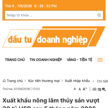
Thứ 6 , 7/8/2026
6
:
29
:
53
PM
TRANG CHỦ
TIN DOANH NGHIỆP
VÀNG - TIỀN TỆ
BẤT Đ
Togg
navig
Trang chủ
Xúc tiến thương mại
Xuất nhập khẩu
Chi tiết
+
A
-
A
|
Thứ hai, 01/06/2026
|
12:02
A
Xuất khẩu nông lâm thủy sản vượt