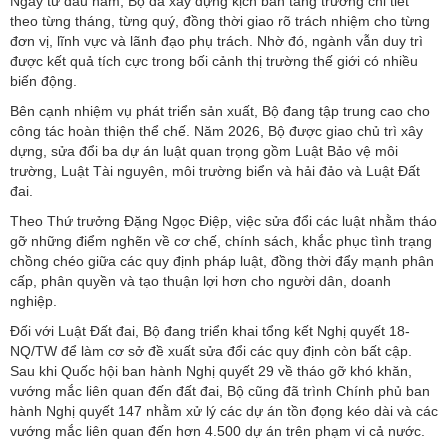
Ngay từ đầu năm, Bộ đã xây dựng kịch bản tăng trưởng chi tiết
theo từng tháng, từng quý, đồng thời giao rõ trách nhiệm cho từng
đơn vị, lĩnh vực và lãnh đạo phụ trách. Nhờ đó, ngành vẫn duy trì
được kết quả tích cực trong bối cảnh thị trường thế giới có nhiều
biến động.
Bên cạnh nhiệm vụ phát triển sản xuất, Bộ đang tập trung cao cho
công tác hoàn thiện thể chế. Năm 2026, Bộ được giao chủ trì xây
dựng, sửa đổi ba dự án luật quan trọng gồm Luật Bảo vệ môi
trường, Luật Tài nguyên, môi trường biển và hải đảo và Luật Đất
đai.
Theo Thứ trưởng Đặng Ngọc Điệp, việc sửa đổi các luật nhằm tháo
gỡ những điểm nghẽn về cơ chế, chính sách, khắc phục tình trạng
chồng chéo giữa các quy định pháp luật, đồng thời đẩy mạnh phân
cấp, phân quyền và tạo thuận lợi hơn cho người dân, doanh
nghiệp.
Đối với Luật Đất đai, Bộ đang triển khai tổng kết Nghị quyết 18-
NQ/TW để làm cơ sở đề xuất sửa đổi các quy định còn bất cập.
Sau khi Quốc hội ban hành Nghị quyết 29 về tháo gỡ khó khăn,
vướng mắc liên quan đến đất đai, Bộ cũng đã trình Chính phủ ban
hành Nghị quyết 147 nhằm xử lý các dự án tồn đọng kéo dài và các
vướng mắc liên quan đến hơn 4.500 dự án trên phạm vi cả nước.