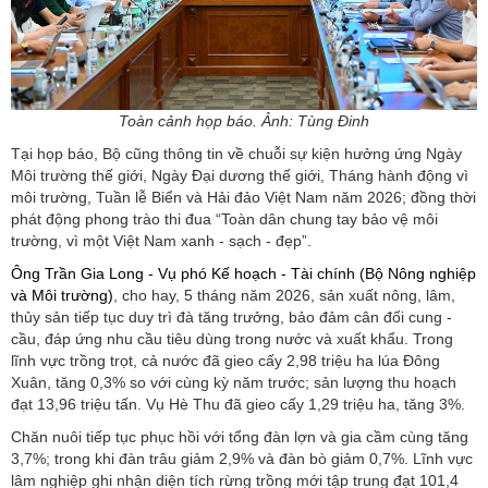
Toàn cảnh họp báo. Ảnh: Tùng Đinh
Tại họp báo, Bộ cũng thông tin về chuỗi sự kiện hưởng ứng Ngày
Môi trường thế giới, Ngày Đại dương thế giới, Tháng hành động vì
môi trường, Tuần lễ Biển và Hải đảo Việt Nam năm 2026; đồng thời
phát động phong trào thi đua “Toàn dân chung tay bảo vệ môi
trường, vì một Việt Nam xanh - sạch - đẹp”.
Ông Trần Gia Long - Vụ phó Kế hoạch - Tài chính (Bộ Nông nghiệp
và Môi trường)
, cho hay, 5 tháng năm 2026, sản xuất nông, lâm,
thủy sản tiếp tục duy trì đà tăng trưởng, bảo đảm cân đối cung -
cầu, đáp ứng nhu cầu tiêu dùng trong nước và xuất khẩu. Trong
lĩnh vực trồng trọt, cả nước đã gieo cấy 2,98 triệu ha lúa Đông
Xuân, tăng 0,3% so với cùng kỳ năm trước; sản lượng thu hoạch
đạt 13,96 triệu tấn. Vụ Hè Thu đã gieo cấy 1,29 triệu ha, tăng 3%.
Chăn nuôi tiếp tục phục hồi với tổng đàn lợn và gia cầm cùng tăng
3,7%; trong khi đàn trâu giảm 2,9% và đàn bò giảm 0,7%. Lĩnh vực
lâm nghiệp ghi nhận diện tích rừng trồng mới tập trung đạt 101,4