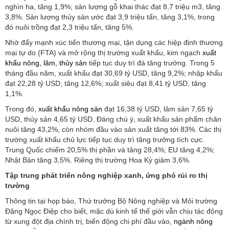
nghìn ha, tăng 1,9%; sản lượng gỗ khai thác đạt 8,7 triệu m3, tăng
3,8%. Sản lượng thủy sản ước đạt 3,9 triệu tấn, tăng 3,1%, trong
đó nuôi trồng đạt 2,3 triệu tấn, tăng 5%.
Nhờ đẩy mạnh xúc tiến thương mại, tận dụng các hiệp định thương
mại tự do (FTA) và mở rộng thị trường xuất khẩu, kim ngạch
xuất
khẩu nông, lâm, thủy sản
tiếp tục duy trì đà tăng trưởng. Trong 5
tháng đầu năm, xuất khẩu đạt 30,69 tỷ USD, tăng 9,2%; nhập khẩu
đạt 22,28 tỷ USD, tăng 12,6%; xuất siêu đạt 8,41 tỷ USD, tăng
1,1%.
Trong đó,
xuất khẩu nông sản
đạt 16,38 tỷ USD, lâm sản 7,65 tỷ
USD, thủy sản 4,65 tỷ USD. Đáng chú ý, xuất khẩu sản phẩm chăn
nuôi tăng 43,2%, còn nhóm đầu vào sản xuất tăng tới 83%. Các thị
trường xuất khẩu chủ lực tiếp tục duy trì tăng trưởng tích cực.
Trung Quốc chiếm 20,5% thị phần và tăng 28,4%; EU tăng 4,2%;
Nhật Bản tăng 3,5%. Riêng thị trường Hoa Kỳ giảm 3,6%.
Tập trung phát triển nông nghiệp xanh, ứng phó rủi ro thị
trường
Thông tin tại họp báo, Thứ trưởng Bộ Nông nghiệp và Môi trường
Đặng Ngọc Điệp cho biết, mặc dù kinh tế thế giới vẫn chịu tác động
từ xung đột địa chính trị, biến động chi phí đầu vào,
ngành nông