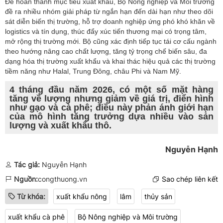
Để hoàn thành mục tiêu xuất khẩu, Bộ Nông nghiệp và Môi trường
đề ra nhiều nhóm giải pháp từ ngắn hạn đến dài hạn như theo dõi
sát diễn biến thị trường, hỗ trợ doanh nghiệp ứng phó khó khăn về
logistics và tín dụng, thúc đẩy xúc tiến thương mại có trọng tâm,
mở rộng thị trường mới. Bộ cũng xác định tiếp tục tái cơ cấu ngành
theo hướng nâng cao chất lượng, tăng tỷ trọng chế biến sâu, đa
dạng hóa thị trường xuất khẩu và khai thác hiệu quả các thị trường
tiềm năng như Halal, Trung Đông, châu Phi và Nam Mỹ.
4 tháng đầu năm 2026, có một số mặt hàng
tăng về lượng nhưng giảm về giá trị, điển hình
như gạo và cà phê; điều này phản ánh giới hạn
của mô hình tăng trưởng dựa nhiều vào sản
lượng và xuất khẩu thô.
Nguyễn Hạnh
Tác giả:
Nguyễn Hạnh
Nguồn:
congthuong.vn
Sao chép liên kết
Từ khóa:
xuất khẩu nông
lâm
thủy sản
xuất khẩu cà phê
Bộ Nông nghiệp và Môi trường