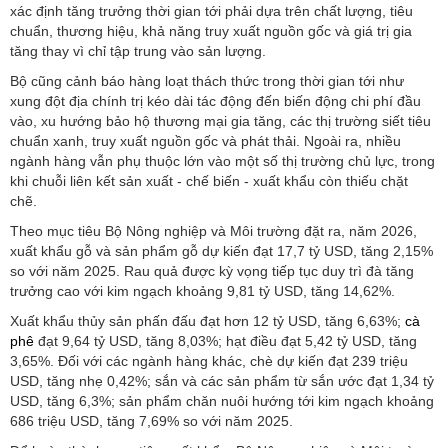
xác định tăng trưởng thời gian tới phải dựa trên chất lượng, tiêu
chuẩn, thương hiệu, khả năng truy xuất nguồn gốc và giá trị gia
tăng thay vì chỉ tập trung vào sản lượng.
Bộ cũng cảnh báo hàng loạt thách thức trong thời gian tới như
xung đột địa chính trị kéo dài tác động đến biến động chi phí đầu
vào, xu hướng bảo hộ thương mại gia tăng, các thị trường siết tiêu
chuẩn xanh, truy xuất nguồn gốc và phát thải. Ngoài ra, nhiều
ngành hàng vẫn phụ thuộc lớn vào một số thị trường chủ lực, trong
khi chuỗi liên kết sản xuất - chế biến - xuất khẩu còn thiếu chặt
chẽ.
Theo mục tiêu Bộ Nông nghiệp và Môi trường đặt ra, năm 2026,
xuất khẩu gỗ và sản phẩm gỗ dự kiến đạt 17,7 tỷ USD, tăng 2,15%
so với năm 2025. Rau quả được kỳ vọng tiếp tục duy trì đà tăng
trưởng cao với kim ngạch khoảng 9,81 tỷ USD, tăng 14,62%.
Xuất khẩu thủy sản phấn đấu đạt hơn 12 tỷ USD, tăng 6,63%;
cà
phê
đạt 9,64 tỷ USD, tăng 8,03%; hạt điều đạt 5,42 tỷ USD, tăng
3,65%. Đối với các ngành hàng khác, chè dự kiến đạt 239 triệu
USD, tăng nhẹ 0,42%; sắn và các sản phẩm từ sắn ước đạt 1,34 tỷ
USD, tăng 6,3%; sản phẩm chăn nuôi hướng tới kim ngạch khoảng
686 triệu USD, tăng 7,69% so với năm 2025.