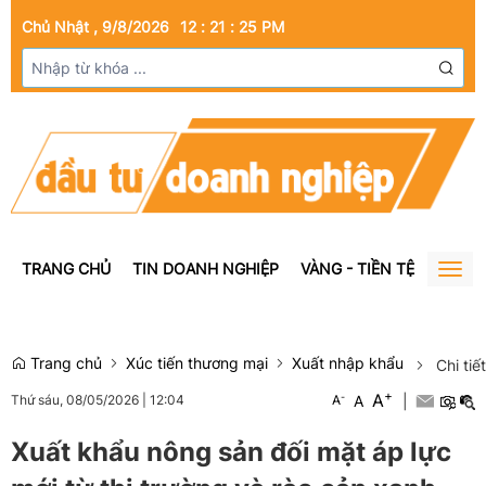
Chủ Nhật , 9/8/2026
12
:
21
:
26
PM
TRANG CHỦ
TIN DOANH NGHIỆP
VÀNG - TIỀN TỆ
BẤT Đ
Togg
navig
Trang chủ
Xúc tiến thương mại
Xuất nhập khẩu
Chi tiết
+
A
-
A
|
Thứ sáu, 08/05/2026
|
12:04
A
Xuất khẩu nông sản đối mặt áp lực