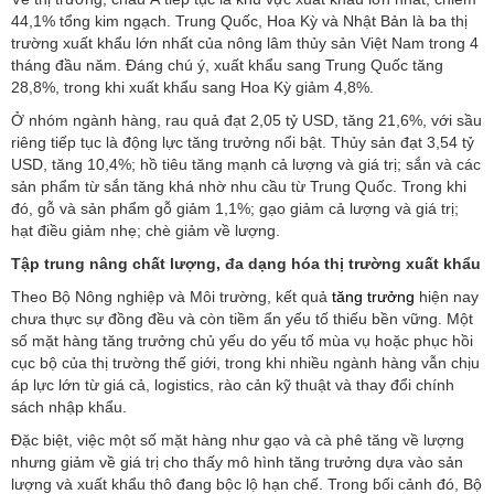
44,1% tổng kim ngạch. Trung Quốc, Hoa Kỳ và Nhật Bản là ba thị
trường xuất khẩu lớn nhất của nông lâm thủy sản Việt Nam trong 4
tháng đầu năm. Đáng chú ý, xuất khẩu sang Trung Quốc tăng
28,8%, trong khi xuất khẩu sang Hoa Kỳ giảm 4,8%.
Ở nhóm ngành hàng, rau quả đạt 2,05 tỷ USD, tăng 21,6%, với sầu
riêng tiếp tục là động lực tăng trưởng nổi bật. Thủy sản đạt 3,54 tỷ
USD, tăng 10,4%; hồ tiêu tăng mạnh cả lượng và giá trị; sắn và các
sản phẩm từ sắn tăng khá nhờ nhu cầu từ Trung Quốc. Trong khi
đó, gỗ và sản phẩm gỗ giảm 1,1%; gạo giảm cả lượng và giá trị;
hạt điều giảm nhẹ; chè giảm về lượng.
Tập trung nâng chất lượng, đa dạng hóa thị trường xuất khẩu
Theo Bộ Nông nghiệp và Môi trường, kết quả
tăng trưởng
hiện nay
chưa thực sự đồng đều và còn tiềm ẩn yếu tố thiếu bền vững. Một
số mặt hàng tăng trưởng chủ yếu do yếu tố mùa vụ hoặc phục hồi
cục bộ của thị trường thế giới, trong khi nhiều ngành hàng vẫn chịu
áp lực lớn từ giá cả, logistics, rào cản kỹ thuật và thay đổi chính
sách nhập khẩu.
Đặc biệt, việc một số mặt hàng như gạo và cà phê tăng về lượng
nhưng giảm về giá trị cho thấy mô hình tăng trưởng dựa vào sản
lượng và xuất khẩu thô đang bộc lộ hạn chế. Trong bối cảnh đó, Bộ