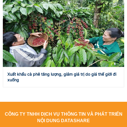
Xuất khẩu cà phê tăng lượng, giảm giá trị do giá thế giới đi
xuống
CÔNG TY TNHH DỊCH VỤ THÔNG TIN VÀ PHÁT TRIỂN
NỘI DUNG DATASHARE