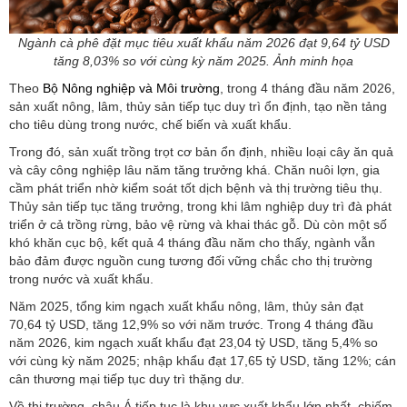
Ngành cà phê đặt mục tiêu xuất khẩu năm 2026 đạt 9,64 tỷ USD
tăng 8,03% so với cùng kỳ năm 2025. Ảnh minh họa
Theo
Bộ Nông nghiệp và Môi trường
, trong 4 tháng đầu năm 2026,
sản xuất nông, lâm, thủy sản tiếp tục duy trì ổn định, tạo nền tảng
cho tiêu dùng trong nước, chế biến và xuất khẩu.
Trong đó, sản xuất trồng trọt cơ bản ổn định, nhiều loại cây ăn quả
và cây công nghiệp lâu năm tăng trưởng khá. Chăn nuôi lợn, gia
cầm phát triển nhờ kiểm soát tốt dịch bệnh và thị trường tiêu thụ.
Thủy sản tiếp tục tăng trưởng, trong khi lâm nghiệp duy trì đà phát
triển ở cả trồng rừng, bảo vệ rừng và khai thác gỗ. Dù còn một số
khó khăn cục bộ, kết quả 4 tháng đầu năm cho thấy, ngành vẫn
bảo đảm được nguồn cung tương đối vững chắc cho thị trường
trong nước và xuất khẩu.
Năm 2025, tổng kim ngạch xuất khẩu nông, lâm, thủy sản đạt
70,64 tỷ USD, tăng 12,9% so với năm trước. Trong 4 tháng đầu
năm 2026, kim ngạch xuất khẩu đạt 23,04 tỷ USD, tăng 5,4% so
với cùng kỳ năm 2025; nhập khẩu đạt 17,65 tỷ USD, tăng 12%; cán
cân thương mại tiếp tục duy trì thặng dư.
Về thị trường, châu Á tiếp tục là khu vực xuất khẩu lớn nhất, chiếm