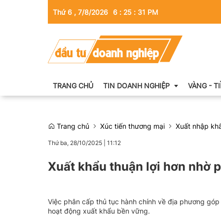
Thứ 6 , 7/8/2026
6
:
25
:
33
PM
TRANG CHỦ
TIN DOANH NGHIỆP
VÀNG - T
Trang chủ
Xúc tiến thương mại
Xuất nhập kh
Thông tin doanh nghiệp
Thứ ba, 28/10/2025
|
11:12
Doanh nhân
Xuất khẩu thuận lợi hơn nhờ 
Kinh tế tài chính
Emagazine
Việc phân cấp thủ tục hành chính về địa phương góp p
hoạt động xuất khẩu bền vững.