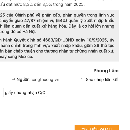
n đấu đạt mức 8,3% đến 8,5% trong năm 2025.
5 của Chính phủ về phân cấp, phân quyền trong lĩnh vực
huyển giao 47/87 nhiệm vụ (54%) quản lý xuất nhập khẩu
h liên quan đến xuất xứ hàng hóa. Đây là cơ hội lớn nhưng
trong đó có Hà Nội.
an hành Quyết định số 4683/QĐ-UBND ngày 10/9/2025, ủy
hành chính trong lĩnh vực xuất nhập khẩu, gồm 36 thủ tục
ăn bản chấp thuận cho thương nhân tự chứng nhận xuất xứ,
 may sang Mexico.
Phong Lâm
Nguồn:
congthuong.vn
Sao chép liên kết
giấy chứng nhận C/O
TIN LIÊN QUAN