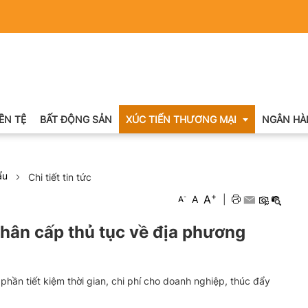
IỀN TỆ
BẤT ĐỘNG SẢN
XÚC TIẾN THƯƠNG MẠI
NGÂN HÀ
ẩu
Chi tiết tin tức
Xuất nhập khẩu
+
A
-
A
|
A
Khuyến mại
phân cấp thủ tục về địa phương
Hội chợ triển lãm
OCOP
hần tiết kiệm thời gian, chi phí cho doanh nghiệp, thúc đẩy