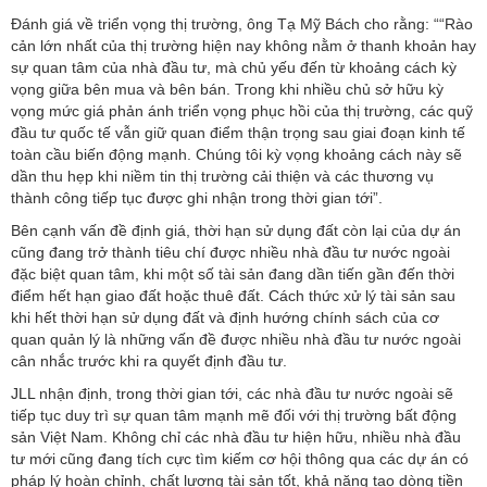
Đánh giá về triển vọng thị trường, ông Tạ Mỹ Bách cho rằng: ““Rào
cản lớn nhất của thị trường hiện nay không nằm ở thanh khoản hay
sự quan tâm của nhà đầu tư, mà chủ yếu đến từ khoảng cách kỳ
vọng giữa bên mua và bên bán. Trong khi nhiều chủ sở hữu kỳ
vọng mức giá phản ánh triển vọng phục hồi của thị trường, các quỹ
đầu tư quốc tế vẫn giữ quan điểm thận trọng sau giai đoạn kinh tế
toàn cầu biến động mạnh. Chúng tôi kỳ vọng khoảng cách này sẽ
dần thu hẹp khi niềm tin thị trường cải thiện và các thương vụ
thành công tiếp tục được ghi nhận trong thời gian tới”.
Bên cạnh vấn đề định giá, thời hạn sử dụng đất còn lại của dự án
cũng đang trở thành tiêu chí được nhiều nhà đầu tư nước ngoài
đặc biệt quan tâm, khi một số tài sản đang dần tiến gần đến thời
điểm hết hạn giao đất hoặc thuê đất. Cách thức xử lý tài sản sau
khi hết thời hạn sử dụng đất và định hướng chính sách của cơ
quan quản lý là những vấn đề được nhiều nhà đầu tư nước ngoài
cân nhắc trước khi ra quyết định đầu tư.
JLL nhận định, trong thời gian tới, các nhà đầu tư nước ngoài sẽ
tiếp tục duy trì sự quan tâm mạnh mẽ đối với thị trường bất động
sản Việt Nam. Không chỉ các nhà đầu tư hiện hữu, nhiều nhà đầu
tư mới cũng đang tích cực tìm kiếm cơ hội thông qua các dự án có
pháp lý hoàn chỉnh, chất lượng tài sản tốt, khả năng tạo dòng tiền