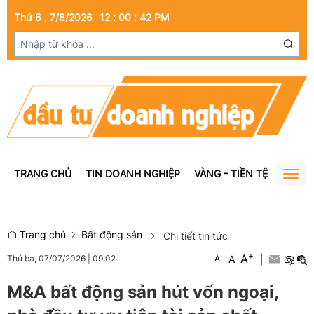
Thứ 6 , 7/8/2026
12
:
00
:
43
PM
TRANG CHỦ
TIN DOANH NGHIỆP
VÀNG - TIỀN TỆ
BẤT Đ
Togg
navig
Trang chủ
Bất động sản
Chi tiết tin tức
+
A
-
A
|
Thứ ba, 07/07/2026
|
09:02
A
M&A bất động sản hút vốn ngoại,