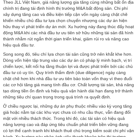
Theo JLL Việt Nam, giá năng lượng gia tăng cùng những bất ổn địa
chính trị đang tái định hình thị trường M&A bất động sản. Chi phí
xây dựng tăng cao và điều kiện tiếp cận vốn ngày càng chặt chẽ
khiến nhiều chủ đầu tư lựa chọn chuyển nhượng các dự án hiện
hữu thay vì phát triển dự án mới. Xu hướng này đang thúc đẩy hoạt
động M&A khi các nhà đầu tư ưu tiên sở hữu những tài sản đã hình
thành nhằm rút ngắn thời gian triển khai, giảm rủi ro và nâng cao
hiệu quả đầu tư.
Song song đó, tiêu chí lựa chọn tài sản cũng trở nên khắt khe hơn.
Dòng vốn hiện tập trung vào các dự án có pháp lý minh bạch, vị trí
chiến lược, kết nối hạ tầng thuận lợi và được phát triển bởi các chủ
đầu tư có uy tín. Quy trình thẩm định (due diligence) ngày càng
chặt chẽ hơn khi nhà đầu tư ưu tiên bảo toàn vốn thay vì theo đuổi
các cơ hội tăng giá mang tính đầu cơ. Chất lượng tài sản, khả năng
tạo dòng tiền ổn định và hiệu quả vận hành dài hạn đang trở thành
những tiêu chí quan trọng trong quá trình ra quyết định.
Ở chiều ngược lại, những dự án phụ thuộc nhiều vào kỳ vọng tăng
giá hoặc nằm tại các khu vực chưa có nhu cầu thực, vẫn đang đối
mặt với nhiều thách thức. Trong khi đó, các tài sản có hiệu quả
năng lượng cao và đáp ứng tiêu chuẩn phát triển bền vững đang
có lợi thế cạnh tranh khi khách thuê chú trọng kiểm soát chi phí vận
hành. Xu hướng này phản ánh việc thanh khoản trên thị trường