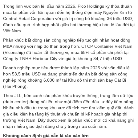
Trong lĩnh vực bán lẻ, đầu năm 2026, Pico Holdings ký thỏa thuận
mua lại phần vốn liên quan đến hệ thống điện máy Nguyễn Kim từ
Central Retail Corporation với giá trị công bố khoảng 36 triệu USD,
đánh dấu quá trình hợp nhất giữa hai thương hiệu bán lẻ lâu đời tại
Việt Nam.
Phân khúc bất động sản công nghiệp tiếp tục ghi nhận hoạt động
M&A nhưng với nhịp độ thận trọng hơn. CTCP Container Việt Nam
(Viconship) đã hoàn tất thương vụ mua 65% cổ phần chi phối tại
Công ty TNHH Harbour City với giá trị khoảng 34,7 triệu USD.
Doanh nghiệp mục tiêu được thành lập năm 2025 với vốn điều lệ
hơn 53,5 triệu USD và đang phát triển dự án bất động sản công
nghiệp rộng khoảng 6.000 m² tại Khu đô thị mới sân bay Cát Bi
(Hải Phòng).
Theo JLL, bên cạnh các phân khúc truyền thống, trung tâm dữ liệu
(data center) đang nổi lên như một điểm đến đầu tư đầy tiềm năng.
Nhiều nhà đầu tư trong khu vực đã tích cực tìm kiếm quỹ đất, đánh
giá điều kiện hạ tầng kỹ thuật và chuẩn bị kế hoạch gia nhập thị
trường Việt Nam. Đây được xem là phân khúc mới có khả năng ghi
nhận nhiều giao dịch đáng chú ý trong nửa cuối năm.
Khoảng cách định giá vẫn là rào cản lớn