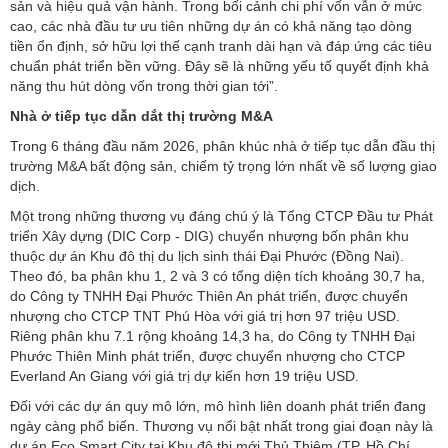
sản và hiệu quả vận hành. Trong bối cảnh chi phí vốn vẫn ở mức
cao, các nhà đầu tư ưu tiên những dự án có khả năng tạo dòng
tiền ổn định, sở hữu lợi thế cạnh tranh dài hạn và đáp ứng các tiêu
chuẩn phát triển bền vững. Đây sẽ là những yếu tố quyết định khả
năng thu hút dòng vốn trong thời gian tới”.
Nhà ở tiếp tục dẫn dắt thị trường M&A
Trong 6 tháng đầu năm 2026, phân khúc nhà ở tiếp tục dẫn đầu thị
trường M&A bất động sản, chiếm tỷ trọng lớn nhất về số lượng giao
dịch.
Một trong những thương vụ đáng chú ý là Tổng CTCP Đầu tư Phát
triển Xây dựng (DIC Corp - DIG) chuyển nhượng bốn phân khu
thuộc dự án Khu đô thị du lịch sinh thái Đại Phước (Đồng Nai).
Theo đó, ba phân khu 1, 2 và 3 có tổng diện tích khoảng 30,7 ha,
do Công ty TNHH Đại Phước Thiên An phát triển, được chuyển
nhượng cho CTCP TNT Phú Hòa với giá trị hơn 97 triệu USD.
Riêng phân khu 7.1 rộng khoảng 14,3 ha, do Công ty TNHH Đại
Phước Thiên Minh phát triển, được chuyển nhượng cho CTCP
Everland An Giang với giá trị dự kiến hơn 19 triệu USD.
Đối với các dự án quy mô lớn, mô hình liên doanh phát triển đang
ngày càng phổ biến. Thương vụ nổi bật nhất trong giai đoạn này là
dự án Eco Smart City tại Khu đô thị mới Thủ Thiêm (TP. Hồ Chí