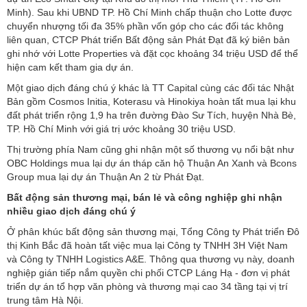
Minh). Sau khi UBND TP. Hồ Chí Minh chấp thuận cho Lotte được
chuyển nhượng tối đa 35% phần vốn góp cho các đối tác không
liên quan, CTCP Phát triển Bất động sản Phát Đạt đã ký biên bản
ghi nhớ với Lotte Properties và đặt cọc khoảng 34 triệu USD để thể
hiện cam kết tham gia dự án.
Một giao dịch đáng chú ý khác là TT Capital cùng các đối tác Nhật
Bản gồm Cosmos Initia, Koterasu và Hinokiya hoàn tất mua lại khu
đất phát triển rộng 1,9 ha trên đường Đào Sư Tích, huyện Nhà Bè,
TP. Hồ Chí Minh với giá trị ước khoảng 30 triệu USD.
Thị trường phía Nam cũng ghi nhận một số thương vụ nổi bật như
OBC Holdings mua lại dự án tháp căn hộ Thuận An Xanh và Bcons
Group mua lại dự án Thuận An 2 từ Phát Đạt.
Bất động sản thương mại, bán lẻ và công nghiệp ghi nhận
nhiều giao dịch đáng chú ý
Ở phân khúc bất động sản thương mại, Tổng Công ty Phát triển Đô
thị Kinh Bắc đã hoàn tất việc mua lại Công ty TNHH 3H Việt Nam
và Công ty TNHH Logistics A&E. Thông qua thương vụ này, doanh
nghiệp gián tiếp nắm quyền chi phối CTCP Láng Hạ - đơn vị phát
triển dự án tổ hợp văn phòng và thương mại cao 34 tầng tại vị trí
trung tâm Hà Nội.