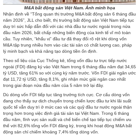
M&A bất động sản Việt Nam. Ảnh minh họa
Nhận định về “Tổng quan thị trường M&A bất động sản 6 tháng đầu
năm 2026”, JLL cho biết, thị trường bất động sản Việt Nam tiếp tục
duy trì sức hấp dẫn đối với các nhà đầu tư nước ngoài trong nửa
đầu năm 2026, bất chấp những biến động của kinh tế vĩ mô toàn
cầu. Tuy nhiên, “khẩu vị” đầu tư đã thay đổi rõ rệt khi dòng vốn
M&A tập trung nhiều hơn vào các tài sản có chất lượng cao, pháp
lý minh bạch và khả năng tạo dòng tiền ổn định.
Theo số liệu của Cục Thống kê, tổng vốn đầu tư trực tiếp nước
ngoài (FDI) đăng ký vào Việt Nam trong 6 tháng đầu năm đạt 34,65
tỷ USD, tăng 61% so với cùng kỳ năm trước. Vốn FDI giải ngân ước
đạt 11,72 tỷ USD, tăng 8,1%, ghi nhận mức giải ngân cao nhất
trong giai đoạn nửa đầu năm của 5 năm trở lại đây.
Dù dòng vốn FDI tiếp tục tăng trưởng tích cực. Cơ cấu dòng vốn
đang cho thấy sự dịch chuyển trong chiến lược đầu tư khi lãi suất
quốc tế vẫn duy trì ở mức cao và các quỹ đầu tư nước ngoài thận
trọng hơn trong việc định giá tài sản tại Việt Nam. Trong 6 tháng
đầu năm, lĩnh vực sản xuất và chế biến chế tạo tiếp tục chiếm ưu
thế với 82,6% tổng vốn FDI đăng ký, trong khi hoạt động M&A bất
động sản chỉ chiếm khoảng 7,4% tổng dòng vốn.