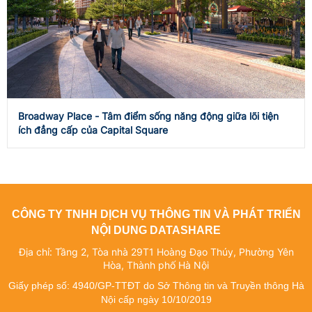
Broadway Place - Tâm điểm sống năng động giữa lõi tiện
ích đẳng cấp của Capital Square
CÔNG TY TNHH DỊCH VỤ THÔNG TIN VÀ PHÁT TRIỂN
NỘI DUNG DATASHARE
Địa chỉ: Tầng 2, Tòa nhà 29T1 Hoàng Đạo Thúy, Phường Yên
Hòa, Thành phố Hà Nội
Giấy phép số: 4940/GP-TTĐT do Sở Thông tin và Truyền thông Hà
Nội cấp ngày 10/10/2019