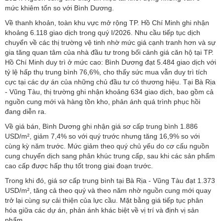
mức khiêm tốn so với Bình Dương.
Về thanh khoản, toàn khu vực mở rộng TP. Hồ Chí Minh ghi nhận
khoảng 6.118 giao dịch trong quý I/2026. Nhu cầu tiếp tục dịch
chuyển về các thị trường vệ tinh nhờ mức giá cạnh tranh hơn và sự
gia tăng quan tâm của nhà đầu tư trong bối cảnh giá căn hộ tại TP.
Hồ Chí Minh duy trì ở mức cao: Bình Dương đạt 5.484 giao dịch với
tỷ lệ hấp thụ trung bình 76,6%, cho thấy sức mua vẫn duy trì tích
cực tại các dự án của những chủ đầu tư có thương hiệu. Tại Bà Rịa
- Vũng Tàu, thị trường ghi nhận khoảng 634 giao dịch, bao gồm cả
nguồn cung mới và hàng tồn kho, phản ánh quá trình phục hồi
đang diễn ra.
Về giá bán, Bình Dương ghi nhận giá sơ cấp trung bình 1.886
USD/m², giảm 7,4% so với quý trước nhưng tăng 16,9% so với
cùng kỳ năm trước. Mức giảm theo quý chủ yếu do cơ cấu nguồn
cung chuyển dịch sang phân khúc trung cấp, sau khi các sản phẩm
cao cấp được hấp thụ tốt trong giai đoạn trước.
Trong khi đó, giá sơ cấp trung bình tại Bà Rịa - Vũng Tàu đạt 1.373
USD/m², tăng cả theo quý và theo năm nhờ nguồn cung mới quay
trở lại cùng sự cải thiện của lực cầu. Mặt bằng giá tiếp tục phân
hóa giữa các dự án, phản ánh khác biệt về vị trí và định vị sản
phẩm.