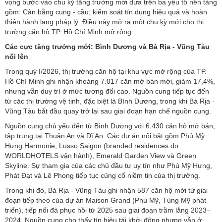
vọng bước vào chu kỳ tăng trưởng mới dựa trên ba yếu tố nền tảng
gồm: Cân bằng cung - cầu; kiểm soát tín dụng hiệu quả và hoàn
thiện hành lang pháp lý. Điều này mở ra một chu kỳ mới cho thị
trường căn hộ TP. Hồ Chí Minh mở rộng.
Các cực tăng trưởng mới: Bình Dương và Bà Rịa - Vũng Tàu
nổi lên
Trong quý I/2026, thị trường căn hộ tại khu vực mở rộng của TP.
Hồ Chí Minh ghi nhận khoảng 7.017 căn mở bán mới, giảm 17,4%,
nhưng vẫn duy trì ở mức tương đối cao. Nguồn cung tiếp tục đến
từ các thị trường vệ tinh, đặc biệt là Bình Dương, trong khi Bà Rịa -
Vũng Tàu bắt đầu quay trở lại sau giai đoạn hạn chế nguồn cung.
Nguồn cung chủ yếu đến từ Bình Dương với 6.430 căn hộ mở bán,
tập trung tại Thuận An và Dĩ An. Các dự án nổi bật gồm Phú Mỹ
Hưng Harmonie, Lusso Saigon (branded residences do
WORLDHOTELS vận hành), Emerald Garden View và Green
Skyline. Sự tham gia của các chủ đầu tư uy tín như Phú Mỹ Hưng,
Phát Đạt và Lê Phong tiếp tục củng cố niềm tin của thị trường.
Trong khi đó, Bà Rịa - Vũng Tàu ghi nhận 587 căn hộ mới từ giai
đoạn tiếp theo của dự án Maison Grand (Phú Mỹ, Tùng Mỹ phát
triển), tiếp nối đà phục hồi từ 2025 sau giai đoạn trầm lắng 2023–
2024. Nguồn cung cho thấy tín hiệu tái khởi động nhưng vẫn ở