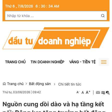
Thứ 6 , 7/8/2026
6
:
30
:
35
AM
TRANG CHỦ
TIN DOANH NGHIỆP
VÀNG - TIỀN TỆ
BẤT Đ
Togg
navig
Trang chủ
Bất động sản
Chi tiết tin tức
+
A
-
A
|
Thứ tư, 03/06/2026
|
09:42
A
Nguồn cung dồi dào và hạ tầng kết