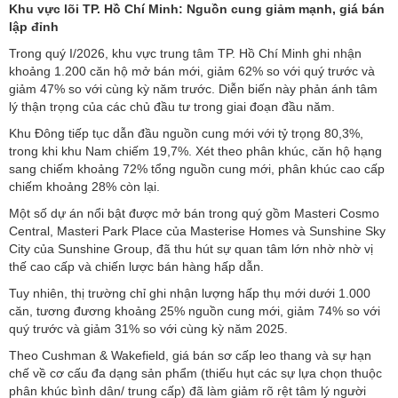
Khu vực lõi TP. Hồ Chí Minh: Nguồn cung giảm mạnh, giá bán
lập đỉnh
Trong quý I/2026, khu vực trung tâm TP. Hồ Chí Minh ghi nhận
khoảng 1.200 căn hộ mở bán mới, giảm 62% so với quý trước và
giảm 47% so với cùng kỳ năm trước. Diễn biến này phản ánh tâm
lý thận trọng của các chủ đầu tư trong giai đoạn đầu năm.
Khu Đông tiếp tục dẫn đầu nguồn cung mới với tỷ trọng 80,3%,
trong khi khu Nam chiếm 19,7%. Xét theo phân khúc, căn hộ hạng
sang chiếm khoảng 72% tổng nguồn cung mới, phân khúc cao cấp
chiếm khoảng 28% còn lại.
Một số dự án nổi bật được mở bán trong quý gồm Masteri Cosmo
Central, Masteri Park Place của Masterise Homes và Sunshine Sky
City của Sunshine Group, đã thu hút sự quan tâm lớn nhờ nhờ vị
thế cao cấp và chiến lược bán hàng hấp dẫn.
Tuy nhiên, thị trường chỉ ghi nhận lượng hấp thụ mới dưới 1.000
căn, tương đương khoảng 25% nguồn cung mới, giảm 74% so với
quý trước và giảm 31% so với cùng kỳ năm 2025.
Theo Cushman & Wakefield, giá bán sơ cấp leo thang và sự hạn
chế về cơ cấu đa dạng sản phẩm (thiếu hụt các sự lựa chọn thuộc
phân khúc bình dân/ trung cấp) đã làm giảm rõ rệt tâm lý người