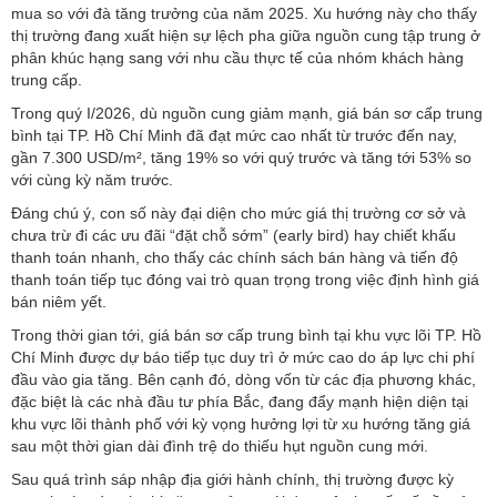
mua so với đà tăng trưởng của năm 2025. Xu hướng này cho thấy
thị trường đang xuất hiện sự lệch pha giữa nguồn cung tập trung ở
phân khúc hạng sang với nhu cầu thực tế của nhóm khách hàng
trung cấp.
Trong quý I/2026, dù nguồn cung giảm mạnh, giá bán sơ cấp trung
bình tại TP. Hồ Chí Minh đã đạt mức cao nhất từ trước đến nay,
gần 7.300 USD/m², tăng 19% so với quý trước và tăng tới 53% so
với cùng kỳ năm trước.
Đáng chú ý, con số này đại diện cho mức giá thị trường cơ sở và
chưa trừ đi các ưu đãi “đặt chỗ sớm” (early bird) hay chiết khấu
thanh toán nhanh, cho thấy các chính sách bán hàng và tiến độ
thanh toán tiếp tục đóng vai trò quan trọng trong việc định hình giá
bán niêm yết.
Trong thời gian tới, giá bán sơ cấp trung bình tại khu vực lõi TP. Hồ
Chí Minh được dự báo tiếp tục duy trì ở mức cao do áp lực chi phí
đầu vào gia tăng. Bên cạnh đó, dòng vốn từ các địa phương khác,
đặc biệt là các nhà đầu tư phía Bắc, đang đẩy mạnh hiện diện tại
khu vực lõi thành phố với kỳ vọng hưởng lợi từ xu hướng tăng giá
sau một thời gian dài đình trệ do thiếu hụt nguồn cung mới.
Sau quá trình sáp nhập địa giới hành chính, thị trường được kỳ