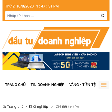
Thứ 2, 10/8/2026
1
:
47
:
32
PM
TRANG CHỦ
TIN DOANH NGHIỆP
VÀNG - TIỀN TỆ
BẤT Đ
Togg
navig
Trang chủ
Khởi nghiệp
Chi tiết tin tức