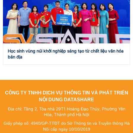
Học sinh vùng núi khởi nghiệp sáng tạo từ chất liệu văn hóa
bản địa
CÔNG TY TNHH DỊCH VỤ THÔNG TIN VÀ PHÁT TRIỂN
NỘI DUNG DATASHARE
Địa chỉ: Tầng 2, Tòa nhà 29T1 Hoàng Đạo Thúy, Phường Yên
Hòa, Thành phố Hà Nội
Giấy phép số: 4940/GP-TTĐT do Sở Thông tin và Truyền thông Hà
Nội cấp ngày 10/10/2019