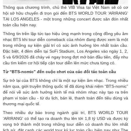
Thông qua chương trình, chủ thẻ VIB Visa tại Việt Nam sẽ có cơ
hội sở hữu chuyến đi trọn gói đến BTS WORLD TOUR 'ARIRANG'
TẠI LOS ANGELES - một trong những concert được săn đón nhất
toàn cầu hiện nay.
Thông tin trên lập tức tạo hiệu ứng mạnh trong cộng đồng yêu âm
nhạc BTS khi tour diễn comeback của nhóm đang được xem là một
trong những sự kiện giải trí có sức ảnh hưởng lớn nhất toàn cầu.
Đặc biệt, 4 đêm diễn tại SoFi Stadium, Los Angeles vào ngày 1, 2,
5 và 6/9/2026 đã cháy vé ngay trong đợt mở bán đầu tiên, đẩy nhu
cầu tìm kiếm cơ hội tiếp cận tour diễn lên mức chưa từng có.
Từ “BTS-nomic” đến cuộc chơi của các đối tác toàn cầu
Sự trở lại của BTS không chỉ là một sự kiện âm nhạc. Trong nhiều
năm qua, giới truyền thông quốc tế đã dùng khái niệm “BTS-nomic”
để nói về sức ảnh hưởng kinh tế mà nhóm nhạc này tạo ra trên
phạm vi toàn cầu - từ du lịch, bán lẻ, thanh toán đến tiêu dùng và
thương mại quốc tế.
Theo nhiều dự báo trong ngành giải trí, BTS WORLD TOUR
'ARIRANG' có thể tạo ra doanh thu lên tới 1,8 tỷ USD và được kỳ
vọng trở thành một trong những tour diễn có doanh thu lớn nhất
lịch sử, đặt cạnh các world tour kỷ lục toàn cầu hiện nay như The