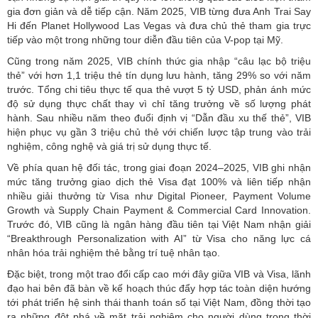
gia đơn giản và dễ tiếp cận. Năm 2025, VIB từng đưa Anh Trai Say
Hi đến Planet Hollywood Las Vegas và đưa chủ thẻ tham gia trực
tiếp vào một trong những tour diễn đầu tiên của V-pop tại Mỹ.
Cũng trong năm 2025, VIB chính thức gia nhập “câu lạc bộ triệu
thẻ” với hơn 1,1 triệu thẻ tín dụng lưu hành, tăng 29% so với năm
trước. Tổng chi tiêu thực tế qua thẻ vượt 5 tỷ USD, phản ánh mức
độ sử dụng thực chất thay vì chỉ tăng trưởng về số lượng phát
hành. Sau nhiều năm theo đuổi định vị “Dẫn đầu xu thế thẻ”, VIB
hiện phục vụ gần 3 triệu chủ thẻ với chiến lược tập trung vào trải
nghiệm, công nghệ và giá trị sử dụng thực tế.
Về phía quan hệ đối tác, trong giai đoạn 2024–2025, VIB ghi nhận
mức tăng trưởng giao dịch thẻ Visa đạt 100% và liên tiếp nhận
nhiều giải thưởng từ Visa như Digital Pioneer, Payment Volume
Growth và Supply Chain Payment & Commercial Card Innovation.
Trước đó, VIB cũng là ngân hàng đầu tiên tại Việt Nam nhận giải
“Breakthrough Personalization with AI” từ Visa cho năng lực cá
nhân hóa trải nghiệm thẻ bằng trí tuệ nhân tạo.
Đặc biệt, trong một trao đổi cấp cao mới đây giữa VIB và Visa, lãnh
đạo hai bên đã bàn về kế hoạch thúc đẩy hợp tác toàn diện hướng
tới phát triển hệ sinh thái thanh toán số tại Việt Nam, đồng thời tạo
ra những đột phá về mặt trải nghiệm cho người dùng trong thời