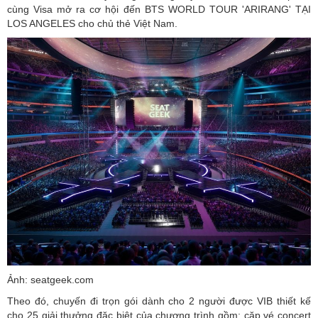
cùng Visa mở ra cơ hội đến BTS WORLD TOUR 'ARIRANG' TẠI
LOS ANGELES cho chủ thẻ Việt Nam.
Ảnh: seatgeek.com
Theo đó, chuyến đi trọn gói dành cho 2 người được VIB thiết kế
cho 25 giải thưởng đặc biệt của chương trình gồm: cặp vé concert