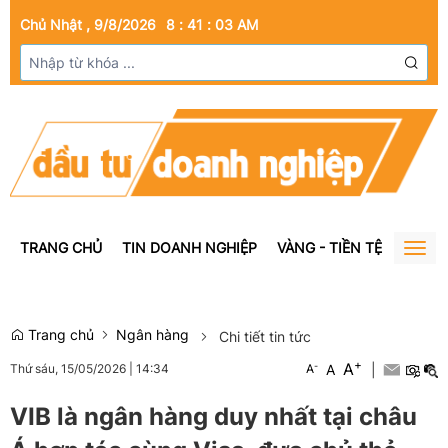
Chủ Nhật , 9/8/2026
8
:
41
:
04
AM
TRANG CHỦ
TIN DOANH NGHIỆP
VÀNG - TIỀN TỆ
BẤT Đ
Togg
navig
Trang chủ
Ngân hàng
Chi tiết tin tức
+
A
-
A
|
Thứ sáu, 15/05/2026
|
14:34
A
VIB là ngân hàng duy nhất tại châu