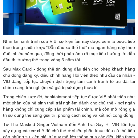
Nhìn lại hành trình của VIB, sự kiện lần này được xem là bước tiếp
theo trong chiến lược “Dẫn đầu xu thế thẻ” mà ngân hàng này theo
đuổi nhiều năm qua, đồng thời phản ánh rõ mục tiêu hướng tới dẫn
đầu thị trường thẻ trong vòng 3 năm tới.
Sau Max Card - dòng thẻ tín dụng đầu tiên cho phép khách hàng
chủ động đăng ký, điều chỉnh hạng Hội viên theo nhu cầu cá nhân -
VIB đang tiếp tục chuyển dịch trọng tâm cạnh tranh từ ưu đãi tài
chính sang trải nghiệm và giá trị sử dụng thực tế.
Trong chiến lược đó, banktainment tiếp tục được VIB phát triển như
một phần của hệ sinh thái trải nghiệm dành cho chủ thẻ - nơi ngân
hàng không chỉ cung cấp sản phẩm tài chính, mà còn mở rộng giá
trị sử dụng thẻ sang giải trí, phong cách sống và kết nối cộng đồng.
Từ The Masked Singer Vietnam đến Anh Trai Say Hi, VIB liên tục
xây dựng các cơ chế để chủ thẻ ở nhiều phân khúc đều có thể tiếp
cận những sự kiện giải trí quy mô lớn thông qua các điều kiện tham