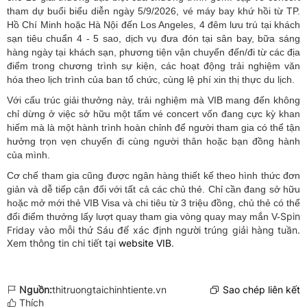
tham dự buổi biểu diễn ngày 5/9/2026, vé máy bay khứ hồi từ TP.
Hồ Chí Minh hoặc Hà Nội đến Los Angeles, 4 đêm lưu trú tại khách
sạn tiêu chuẩn 4 - 5 sao, dịch vụ đưa đón tại sân bay, bữa sáng
hàng ngày tại khách sạn, phương tiện vận chuyển đến/đi từ các địa
điểm trong chương trình sự kiện, các hoạt động trải nghiệm văn
hóa theo lịch trình của ban tổ chức, cùng lệ phí xin thị thực du lịch.
Với cấu trúc giải thưởng này, trải nghiệm mà VIB mang đến không
chỉ dừng ở việc sở hữu một tấm vé concert vốn đang cực kỳ khan
hiếm mà là một hành trình hoàn chỉnh để người tham gia có thể tận
hưởng trọn vẹn chuyến đi cùng người thân hoặc bạn đồng hành
của mình.
Cơ chế tham gia cũng được ngân hàng thiết kế theo hình thức đơn
giản và dễ tiếp cận đối với tất cả các chủ thẻ. Chỉ cần đang sở hữu
hoặc mở mới thẻ VIB Visa và chi tiêu từ 3 triệu đồng, chủ thẻ có thể
Spin
đổi điểm thưởng lấy lượt quay tham gia vòng quay may mắn V-
Friday vào mỗi thứ Sáu để xác định người trúng giải hàng tuần.
Xem thông tin chi tiết tại
website VIB
.
Nguồn:
thitruongtaichinhtiente.vn
Sao chép liên kết
Thích