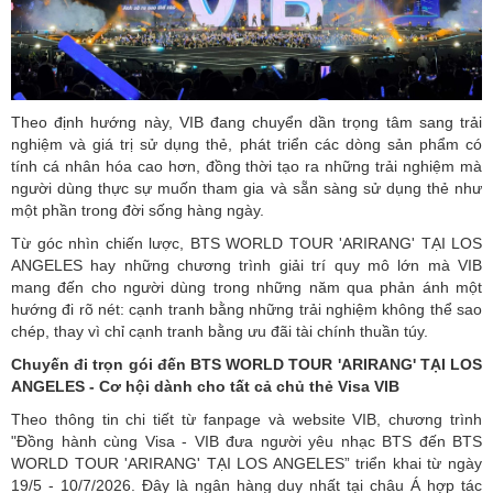
Theo định hướng này, VIB đang chuyển dần trọng tâm sang trải
nghiệm và giá trị sử dụng thẻ, phát triển các dòng sản phẩm có
tính cá nhân hóa cao hơn, đồng thời tạo ra những trải nghiệm mà
người dùng thực sự muốn tham gia và sẵn sàng sử dụng thẻ như
một phần trong đời sống hàng ngày.
Từ góc nhìn chiến lược, BTS WORLD TOUR 'ARIRANG' TẠI LOS
ANGELES hay những chương trình giải trí quy mô lớn mà VIB
mang đến cho người dùng trong những năm qua phản ánh một
hướng đi rõ nét: cạnh tranh bằng những trải nghiệm không thể sao
chép, thay vì chỉ cạnh tranh bằng ưu đãi tài chính thuần túy.
Chuyến đi trọn gói đến BTS WORLD TOUR 'ARIRANG' TẠI LOS
ANGELES - Cơ hội dành cho tất cả chủ thẻ Visa VIB
Theo thông tin chi tiết từ fanpage và website VIB, chương trình
"Đồng hành cùng Visa - VIB đưa người yêu nhạc BTS đến BTS
WORLD TOUR 'ARIRANG' TẠI LOS ANGELES” triển khai từ ngày
19/5 - 10/7/2026. Đây là ngân hàng duy nhất tại châu Á hợp tác