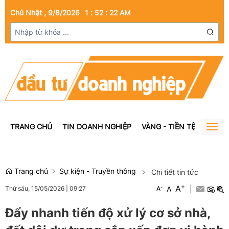
Chủ Nhật , 9/8/2026
1
:
52
:
23
AM
TRANG CHỦ
TIN DOANH NGHIỆP
VÀNG - TIỀN TỆ
BẤT Đ
Togg
navig
Trang chủ
Sự kiện - Truyền thông
Chi tiết tin tức
+
A
-
A
|
Thứ sáu, 15/05/2026
|
09:27
A
Đẩy nhanh tiến độ xử lý cơ sở nhà,