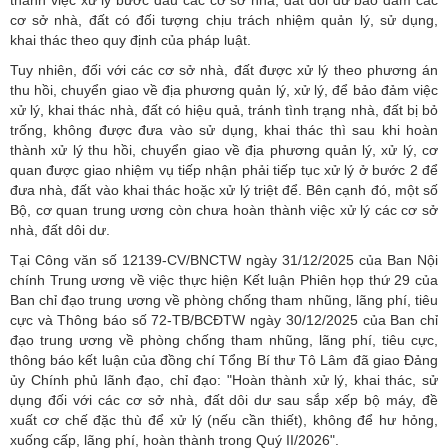
thành việc xử lý bước đầu các cơ sở nhà, đất dôi dư bảo đảm các
cơ sở nhà, đất có đối tượng chịu trách nhiệm quản lý, sử dụng,
khai thác theo quy định của pháp luật.
Tuy nhiên, đối với các cơ sở nhà, đất được xử lý theo phương án
thu hồi, chuyển giao về địa phương quản lý, xử lý, để bảo đảm việc
xử lý, khai thác nhà, đất có hiệu quả, tránh tình trạng nhà, đất bị bỏ
trống, không được đưa vào sử dụng, khai thác thì sau khi hoàn
thành xử lý thu hồi, chuyển giao về địa phương quản lý, xử lý, cơ
quan được giao nhiệm vụ tiếp nhận phải tiếp tục xử lý ở bước 2 để
đưa nhà, đất vào khai thác hoặc xử lý triệt để. Bên cạnh đó, một số
Bộ, cơ quan trung ương còn chưa hoàn thành việc xử lý các cơ sở
nhà, đất dôi dư.
Tại Công văn số 12139-CV/BNCTW ngày 31/12/2025 của Ban Nội
chính Trung ương về việc thực hiện Kết luận Phiên họp thứ 29 của
Ban chỉ đạo trung ương về phòng chống tham nhũng, lãng phí, tiêu
cực và Thông báo số 72-TB/BCĐTW ngày 30/12/2025 của Ban chỉ
đạo trung ương về phòng chống tham nhũng, lãng phí, tiêu cực,
thông báo kết luận của đồng chí Tổng Bí thư Tô Lâm đã giao Đảng
ủy Chính phủ lãnh đạo, chỉ đạo: "Hoàn thành xử lý, khai thác, sử
dụng đối với các cơ sở nhà, đất dôi dư sau sắp xếp bộ máy, đề
xuất cơ chế đặc thù để xử lý (nếu cần thiết), không để hư hỏng,
xuống cấp, lãng phí, hoàn thành trong Quý II/2026".