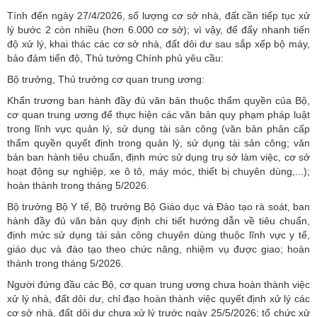
Tính đến ngày 27/4/2026, số lượng cơ sở nhà, đất cần tiếp tục xử
lý bước 2 còn nhiều (hơn 6.000 cơ sở); vì vậy, để đẩy nhanh tiến
độ xử lý, khai thác các cơ sở nhà, đất dôi dư sau sắp xếp bộ máy,
bảo đảm tiến độ, Thủ tướng Chính phủ yêu cầu:
Bộ trưởng, Thủ trưởng cơ quan trung ương:
Khẩn trương ban hành đầy đủ văn bản thuộc thẩm quyền của Bộ,
cơ quan trung ương để thực hiện các văn bản quy phạm pháp luật
trong lĩnh vực quản lý, sử dụng tài sản công (văn bản phân cấp
thẩm quyền quyết định trong quản lý, sử dụng tài sản công; văn
bản ban hành tiêu chuẩn, định mức sử dụng trụ sở làm việc, cơ sở
hoạt động sự nghiệp, xe ô tô, máy móc, thiết bị chuyên dùng,...);
hoàn thành trong tháng 5/2026.
Bộ trưởng Bộ Y tế, Bộ trưởng Bộ Giáo dục và Đào tạo rà soát, ban
hành đầy đủ văn bản quy định chi tiết hướng dẫn về tiêu chuẩn,
định mức sử dụng tài sản công chuyên dùng thuộc lĩnh vực y tế,
giáo dục và đào tạo theo chức năng, nhiệm vụ được giao; hoàn
thành trong tháng 5/2026.
Người đứng đầu các Bộ, cơ quan trung ương chưa hoàn thành việc
xử lý nhà, đất dôi dư, chỉ đạo hoàn thành việc quyết định xử lý các
cơ sở nhà, đất dôi dư chưa xử lý trước ngày 25/5/2026; tổ chức xử