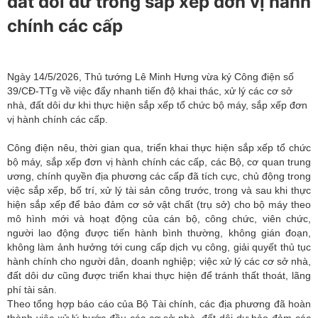
đất dôi dư trong sắp xếp đơn vị hành
chính các cấp
Ngày 14/5/2026, Thủ tướng Lê Minh Hưng vừa ký Công điện số
39/CĐ-TTg về việc đẩy nhanh tiến độ khai thác, xử lý các cơ sở
nhà, đất dôi dư khi thực hiện sắp xếp tổ chức bộ máy, sắp xếp đơn
vị hành chính các cấp.
Công điện nêu, thời gian qua, triển khai thực hiện sắp xếp tổ chức
bộ máy, sắp xếp đơn vị hành chính các cấp, các Bộ, cơ quan trung
ương, chính quyền địa phương các cấp đã tích cực, chủ động trong
việc sắp xếp, bố trí, xử lý tài sản công trước, trong và sau khi thực
hiện sắp xếp để bảo đảm cơ sở vật chất (trụ sở) cho bộ máy theo
mô hình mới và hoạt động của cán bộ, công chức, viên chức,
người lao động được tiến hành bình thường, không gián đoạn,
không làm ảnh hưởng tới cung cấp dịch vụ công, giải quyết thủ tục
hành chính cho người dân, doanh nghiệp; việc xử lý các cơ sở nhà,
đất dôi dư cũng được triển khai thực hiện để tránh thất thoát, lãng
phí tài sản.
Theo tổng hợp báo cáo của Bộ Tài chính, các địa phương đã hoàn