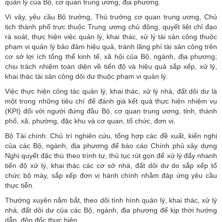
quản lý của Bộ, cơ quan trung ương, địa phương.
Vì vậy, yêu cầu Bộ trưởng, Thủ trưởng cơ quan trung ương, Chủ
tịch thành phố trực thuộc Trung ương chủ động, quyết liệt chỉ đạo
rà soát, thực hiện việc quản lý, khai thác, xử lý tài sản công thuộc
phạm vi quản lý bảo đảm hiệu quả, tránh lãng phí tài sản công trên
cơ sở lợi ích tổng thể kinh tế, xã hội của Bộ, ngành, địa phương;
chịu trách nhiệm toàn diện về tiến độ và hiệu quả sắp xếp, xử lý,
khai thác tài sản công dôi dư thuộc phạm vi quản lý.
Việc thực hiện công tác quản lý, khai thác, xử lý nhà, đất dôi dư là
một trong những tiêu chí để đánh giá kết quả thực hiện nhiệm vụ
(KPI) đối với người đứng đầu Bộ, cơ quan trung ương, tỉnh, thành
phố, xã, phường, đặc khu và cơ quan, tổ chức, đơn vị.
Bộ Tài chính: Chủ trì nghiên cứu, tổng hợp các đề xuất, kiến nghị
của các Bộ, ngành, địa phương để báo cáo Chính phủ xây dựng
Nghị quyết đặc thù theo trình tự, thủ tục rút gọn để xử lý đẩy nhanh
tiến độ xử lý, khai thác các cơ sở nhà, đất dôi dư do sắp xếp tổ
chức bộ máy, sắp xếp đơn vị hành chính nhằm đáp ứng yêu cầu
thực tiễn.
Thường xuyên nắm bắt, theo dõi tình hình quản lý, khai thác, xử lý
nhà, đất dôi dư của các Bộ, ngành, địa phương để kịp thời hướng
dẫn, đôn đốc thực hiện.