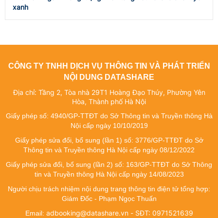
xanh
CÔNG TY TNHH DỊCH VỤ THÔNG TIN VÀ PHÁT TRIỂN
NỘI DUNG DATASHARE
Địa chỉ: Tầng 2, Tòa nhà 29T1 Hoàng Đạo Thúy, Phường Yên
Hòa, Thành phố Hà Nội
Giấy phép số: 4940/GP-TTĐT do Sở Thông tin và Truyền thông Hà
Nội cấp ngày 10/10/2019
Giấy phép sửa đổi, bổ sung (lần 1) số: 3776/GP-TTĐT do Sở
Thông tin và Truyền thông Hà Nội cấp ngày 08/12/2022
Giấy phép sửa đổi, bổ sung (lần 2) số: 163/GP-TTĐT do Sở Thông
tin và Truyền thông Hà Nội cấp ngày 14/08/2023
Người chịu trách nhiệm nội dung trang thông tin điện tử tổng hợp:
Giám Đốc - Phạm Ngọc Thuấn
adbooking@datashare.vn - SĐT: 0971521639
Email: