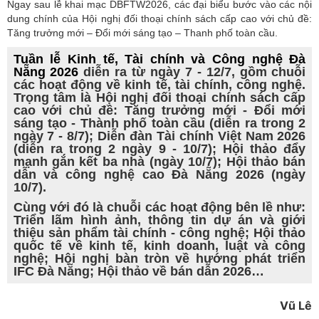
Ngay sau lễ khai mạc DBFTW2026, các đại biểu bước vào các nội
dung chính của Hội nghị đối thoại chính sách cấp cao với chủ đề:
Tăng trưởng mới – Đổi mới sáng tạo – Thanh phố toàn cầu.
Tuần lễ Kinh tế, Tài chính và Công nghệ Đà
Nẵng 2026
diễn ra từ ngày 7 - 12/7, gồm chuỗi
các hoạt động về kinh tế, tài chính, công nghệ.
Trọng tâm là Hội nghị đối thoại chính sách cấp
cao với chủ đề: Tăng trưởng mới - Đổi mới
sáng tạo - Thành phố toàn cầu (diễn ra trong 2
ngày 7 - 8/7); Diễn đàn Tài chính Việt Nam 2026
(diễn ra trong 2 ngày 9 - 10/7); Hội thảo đẩy
mạnh gắn kết ba nhà (ngày 10/7); Hội thảo bán
dẫn và công nghệ cao Đà Nẵng 2026 (ngày
10/7).
Cùng với đó là chuỗi các hoạt động bên lề như:
Triển lãm hình ảnh, thông tin dự án và giới
thiệu sản phẩm tài chính - công nghệ; Hội thảo
quốc tế về kinh tế, kinh doanh, luật và công
nghệ; Hội nghị bàn tròn về hướng phát triển
IFC Đà Nẵng; Hội thảo về bán dẫn 2026…
Vũ Lê