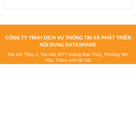
CÔNG TY TNHH DỊCH VỤ THÔNG TIN VÀ PHÁT TRIỂN
NỘI DUNG DATASHARE
Địa chỉ: Tầng 2, Tòa nhà 29T1 Hoàng Đạo Thúy, Phường Yên
Hòa, Thành phố Hà Nội
Giấy phép số: 4940/GP-TTĐT do Sở Thông tin và Truyền thông Hà
Nội cấp ngày 10/10/2019
Giấy phép sửa đổi, bổ sung (lần 1) số: 3776/GP-TTĐT do Sở
Thông tin và Truyền thông Hà Nội cấp ngày 08/12/2022
Giấy phép sửa đổi, bổ sung (lần 2) số: 163/GP-TTĐT do Sở Thông
tin và Truyền thông Hà Nội cấp ngày 14/08/2023
Người chịu trách nhiệm nội dung trang thông tin điện tử tổng hợp:
Giám Đốc - Phạm Ngọc Thuấn
adbooking@datashare.vn - SĐT: 0971521639
Email: