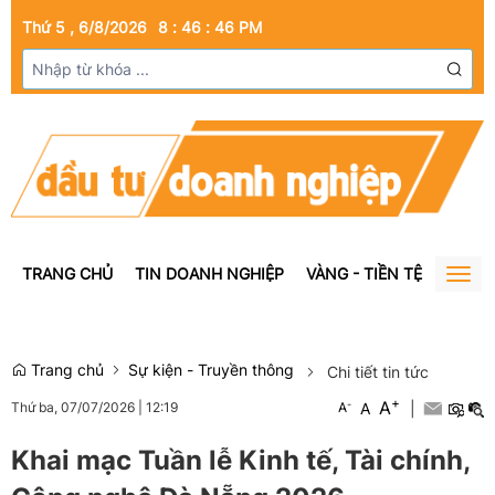
Thứ 5 , 6/8/2026
8
:
46
:
47
PM
TRANG CHỦ
TIN DOANH NGHIỆP
VÀNG - TIỀN TỆ
BẤT Đ
Togg
navig
Trang chủ
Sự kiện - Truyền thông
Chi tiết tin tức
+
A
-
A
|
Thứ ba, 07/07/2026
|
12:19
A
Khai mạc Tuần lễ Kinh tế, Tài chính,