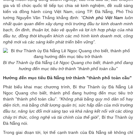
gia và tổ chức quốc tế tiếp tục chia sẻ kinh nghiệm, đề xuất sáng
kiến và đồng hành cùng Việt Nam, cùng TP. Đà Nẵng, Phó Thủ
tướng Nguyễn Văn Thắng khẳng định:
“
Chính phủ Việt Nam
luôn
nhất quán quan điểm xây dựng môi trường đầu tư kinh doanh minh
bạch, ổn định, thuận lợi, bảo vệ quyền và lợi ích hợp pháp của nhà
đầu tư, đồng thời khuyến khích các mô hình kinh doanh mới, công
nghệ mới và các sáng kiến phát triển bền vững”.
Bí thư Thành ủy Đà Nẵng Lê Ngọc Quang cho biết, thành phố đang
hướng đến mục tiêu trở thành "thành phố toàn cầu"
Hướng đến mục tiêu Đà Nẵng trở thành "thành phố toàn cầu"
Phát biểu khai mạc chương trình, Bí thư Thành ủy Đà Nẵng Lê
Ngọc Quang cho biết, thành phố đang hướng đến mục tiêu trở
thành "thành phố toàn cầu".
“Không phải bằng quy mô dân số hay
diện tích, mà bằng chất lượng quản trị, sức hấp dẫn của môi trường
đầu tư, năng lực đổi mới sáng tạo và khả năng kết nối với các dòng
chảy tri thức, công nghệ và tài chính của thế giới”
, Bí thư Thành ủy
Đà Nẵng nói.
Trong giai đoạn tới, lợi thế cạnh tranh của Đà Nẵng sẽ không chỉ