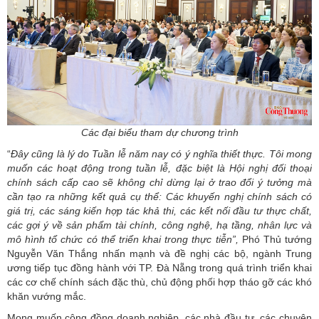
Các đại biểu tham dự chương trình
“
Đây cũng là lý do Tuần lễ năm nay có ý nghĩa thiết thực. Tôi mong
muốn các hoạt động trong tuần lễ, đặc biệt là Hội nghị đối thoại
chính sách cấp cao sẽ không chỉ dừng lại ở trao đổi ý tưởng mà
cần tạo ra những kết quả cụ thể: Các khuyến nghị chính sách có
giá trị, các sáng kiến hợp tác khả thi, các kết nối đầu tư thực chất,
các gợi ý về sản phẩm tài chính, công nghệ, hạ tầng, nhân lực và
mô hình tổ chức có thể triển khai trong thực tiễn”,
Phó Thủ tướng
Nguyễn Văn Thắng nhấn mạnh và đề nghị các bộ, ngành Trung
ương tiếp tục đồng hành với TP. Đà Nẵng trong quá trình triển khai
các cơ chế chính sách đặc thù, chủ động phối hợp tháo gỡ các khó
khăn vướng mắc.
Mong muốn cộng đồng doanh nghiệp, các nhà đầu tư, các chuyên