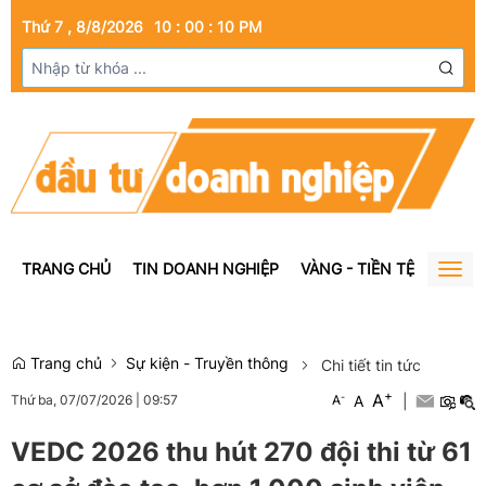
Thứ 7 , 8/8/2026
10
:
00
:
10
PM
TRANG CHỦ
TIN DOANH NGHIỆP
VÀNG - TIỀN TỆ
BẤT Đ
Togg
navig
Trang chủ
Sự kiện - Truyền thông
Chi tiết tin tức
+
A
-
A
|
Thứ ba, 07/07/2026
|
09:57
A
VEDC 2026 thu hút 270 đội thi từ 61