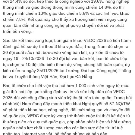
với 24,4% số đội, tiếp theo là công nghiệp với 19,6%, nông nghiệp
thông minh và giao thông thông minh cùng chiếm 14,8%, đô thị
thông minh chiếm 13%, giáo dục chiếm 5,6% và các lĩnh vực khác
chiếm 7,8%. Kết quả này cho thấy xu hướng sinh viên ngày càng
quan tâm đến những công nghệ phục vụ chuyển đổi số và phát
triển bền vững.
Sau khi kết thúc vòng loại, ban giám khảo VEDC 2026 sẽ tiến hành
đánh giá hồ sơ dự thi theo 3 khu vực Bắc, Trung, Nam để chọn ra
30 đội xuất sắc nhất bước vào vòng bán kết, dự kiến tổ chức từ
ngày 19 - 24/10/2026. Từ 30 đội lọt vào bán kết, ban tổ chức tiếp
tục chọn ra 10 đội tiêu biểu tham dự vòng chung kết toàn quốc, dự
kiến diễn ra ngày 25/11/2026 tại Trường Đại học Công nghệ Thông
tin và Truyền thông Việt Hàn, Đại học Đà Nẵng.
Ban tổ chức cho biết việc thu hút hơn 1.000 sinh viên ngay từ mùa
giải thứ hai tiếp tục khẳng định uy tín và sức hấp dẫn của VEDC
2026 đối với cộng đồng sinh viên kỹ thuật trên toàn quốc. Trong bối
cảnh Việt Nam đang đẩy mạnh triển khai Nghị quyết số 57-NQ/TW
về phát triển khoa học, công nghệ, đổi mới sáng tạo và chuyển đổi
số quốc gia, VEDC được kỳ vọng trở thành cuộc thi thiết kế điện tử
thường niên có quy mô quốc gia, góp phần phát hiện và bồi dưỡng
nguồn nhân lực chất lượng cao cho các lĩnh vực điện tử, trí tuệ
nhân tạo, Internet vạn vật, hệ thống nhúng và bán dẫn.