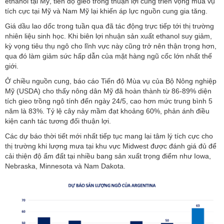
ethanol tại Mỹ, tiến độ gieo trồng thuận lợi cùng triển vọng mùa vụ
tích cực tại Mỹ và Nam Mỹ lại khiến áp lực nguồn cung gia tăng.
Giá dầu lao dốc trong tuần qua đã tác động trực tiếp tới thị trường
nhiên liệu sinh học. Khi biên lợi nhuận sản xuất ethanol suy giảm,
kỳ vọng tiêu thụ ngô cho lĩnh vực này cũng trở nên thận trọng hơn,
qua đó làm giảm sức hấp dẫn của mặt hàng ngũ cốc lớn nhất thế
giới.
Ở chiều nguồn cung, báo cáo Tiến độ Mùa vụ của Bộ Nông nghiệp
Mỹ (USDA) cho thấy nông dân Mỹ đã hoàn thành từ 86-89% diện
tích gieo trồng ngô tính đến ngày 24/5, cao hơn mức trung bình 5
năm là 83%. Tỷ lệ cây nảy mầm đạt khoảng 60%, phản ánh điều
kiện canh tác tương đối thuận lợi.
Các dự báo thời tiết mới nhất tiếp tục mang lại tâm lý tích cực cho
thị trường khi lượng mưa tại khu vực Midwest được đánh giá đủ để
cải thiện độ ẩm đất tại nhiều bang sản xuất trọng điểm như Iowa,
Nebraska, Minnesota và Nam Dakota.