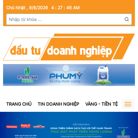
Chủ Nhật , 9/8/2026
4
:
27
:
46
AM
TRANG CHỦ
TIN DOANH NGHIỆP
VÀNG - TIỀN TỆ
BẤT Đ
Togg
navig