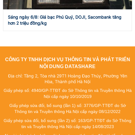
Sáng ngày 6/8: Giá bạc Phú Quý, DOJI, Sacombank tăng
hơn 2 triệu đồng/kg
CÔNG TY TNHH DỊCH VỤ THÔNG TIN VÀ PHÁT TRIỂN
NỘI DUNG DATASHARE
Địa chỉ: Tầng 2, Tòa nhà 29T1 Hoàng Đạo Thúy, Phường Yên
Hòa, Thành phố Hà Nội
Giấy phép số: 4940/GP-TTĐT do Sở Thông tin và Truyền thông Hà
Nội cấp ngày 10/10/2019
Giấy phép sửa đổi, bổ sung (lần 1) số: 3776/GP-TTĐT do Sở
Thông tin và Truyền thông Hà Nội cấp ngày 08/12/2022
Giấy phép sửa đổi, bổ sung (lần 2) số: 163/GP-TTĐT do Sở Thông
tin và Truyền thông Hà Nội cấp ngày 14/08/2023