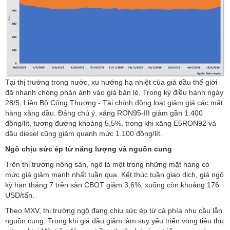
Tại thị trường trong nước, xu hướng hạ nhiệt của giá dầu thế giới
đã nhanh chóng phản ánh vào giá bán lẻ. Trong kỳ điều hành ngày
28/5, Liên Bộ Công Thương - Tài chính đồng loạt giảm giá các mặt
hàng xăng dầu. Đáng chú ý, xăng RON95-III giảm gần 1.400
đồng/lít, tương đương khoảng 5,5%, trong khi xăng E5RON92 và
dầu diesel cũng giảm quanh mức 1.100 đồng/lít.
Ngô chịu sức ép từ năng lượng và nguồn cung
Trên thị trường nông sản, ngô là một trong những mặt hàng có
mức giá giảm mạnh nhất tuần qua. Kết thúc tuần giao dịch, giá ngô
kỳ hạn tháng 7 trên sàn CBOT giảm 3,6%, xuống còn khoảng 176
USD/tấn.
Theo MXV, thị trường ngô đang chịu sức ép từ cả phía nhu cầu lẫn
nguồn cung. Trong khi giá dầu giảm làm suy yếu triển vọng tiêu thụ