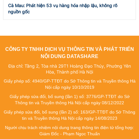
Cà Mau: Phát hiện 53 vụ hàng hóa nhập lậu, không rõ
nguồn gốc
CÔNG TY TNHH DỊCH VỤ THÔNG TIN VÀ PHÁT TRIỂN
NỘI DUNG DATASHARE
Địa chỉ: Tầng 2, Tòa nhà 29T1 Hoàng Đạo Thúy, Phường Yên
Hòa, Thành phố Hà Nội
Giấy phép số: 4940/GP-TTĐT do Sở Thông tin và Truyền thông Hà
Nội cấp ngày 10/10/2019
Giấy phép sửa đổi, bổ sung (lần 1) số: 3776/GP-TTĐT do Sở
Thông tin và Truyền thông Hà Nội cấp ngày 08/12/2022
Giấy phép sửa đổi, bổ sung (lần 2) số: 163/GP-TTĐT do Sở Thông
tin và Truyền thông Hà Nội cấp ngày 14/08/2023
Người chịu trách nhiệm nội dung trang thông tin điện tử tổng hợp:
Giám Đốc - Phạm Ngọc Thuấn