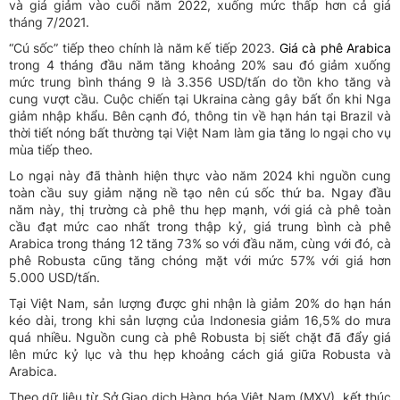
và giá giảm vào cuối năm 2022, xuống mức thấp hơn cả giá
tháng 7/2021.
“Cú sốc” tiếp theo chính là năm kế tiếp 2023.
Giá cà phê Arabica
trong 4 tháng đầu năm tăng khoảng 20% sau đó giảm xuống
mức trung bình tháng 9 là 3.356 USD/tấn do tồn kho tăng và
cung vượt cầu. Cuộc chiến tại Ukraina càng gây bất ổn khi Nga
giảm nhập khẩu. Bên cạnh đó, thông tin về hạn hán tại Brazil và
thời tiết nóng bất thường tại Việt Nam làm gia tăng lo ngại cho vụ
mùa tiếp theo.
Lo ngại này đã thành hiện thực vào năm 2024 khi nguồn cung
toàn cầu suy giảm nặng nề tạo nên cú sốc thứ ba. Ngay đầu
năm này, thị trường cà phê thu hẹp mạnh, với giá cà phê toàn
cầu đạt mức cao nhất trong thập kỷ, giá trung bình cà phê
Arabica trong tháng 12 tăng 73% so với đầu năm, cùng với đó, cà
phê Robusta cũng tăng chóng mặt với mức 57% với giá hơn
5.000 USD/tấn.
Tại Việt Nam, sản lượng được ghi nhận là giảm 20% do hạn hán
kéo dài, trong khi sản lượng của Indonesia giảm 16,5% do mưa
quá nhiều. Nguồn cung cà phê Robusta bị siết chặt đã đẩy giá
lên mức kỷ lục và thu hẹp khoảng cách giá giữa Robusta và
Arabica.
Theo dữ liệu từ Sở Giao dịch Hàng hóa Việt Nam (MXV), kết thúc