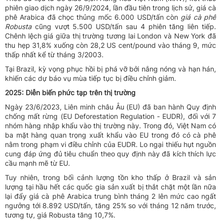
phiên giao dịch ngày 26/9/2024, lần đầu tiên trong lịch sử, giá cà
phê Arabica đã chọc thủng mốc 6.000 USD/tấn còn
giá cà phê
Robusta
cũng vượt 5.500 USD/tấn sau 4 phiên tăng liên tiếp.
Chênh lệch giá giữa thị trường tương lai London và New York đã
thu hẹp 31,8% xuống còn 28,2 US cent/pound vào tháng 9, mức
thấp nhất kể từ tháng 3/2003.
Tại Brazil, kỳ vọng phục hồi bị phá vỡ bởi nắng nóng và hạn hán,
khiến các dự báo vụ mùa tiếp tục bị điều chỉnh giảm.
2025: Diễn biến phức tạp trên thị trường
Ngày 23/6/2023, Liên minh châu Âu (EU) đã ban hành Quy định
chống mất rừng (EU Deforestation Regulation - EUDR), đối với 7
nhóm hàng nhập khẩu vào thị trường này. Trong đó, Việt Nam có
ba mặt hàng quan trọng xuất khẩu vào EU trong đó có cà phê
nằm trong phạm vi điều chỉnh của EUDR. Lo ngại thiếu hụt nguồn
cung đáp ứng đủ tiêu chuẩn theo quy định này đã kích thích lực
cầu mạnh mẽ từ EU.
Tuy nhiên, trong bối cảnh lượng tồn kho thấp ở Brazil và sản
lượng tại hầu hết các quốc gia sản xuất bị thắt chặt một lần nữa
lại đẩy giá cà phê Arabica trung bình tháng 2 lên mức cao ngất
ngưởng tới 8.892 USD/tấn, tăng 25% so với tháng 12 năm trước,
tương tự, giá Robusta tăng 10,7%.