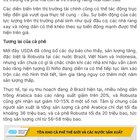
Các diễn biến trên thị trường tài chính cũng có thể tác động trực
tiếp đến giá vượt qua thực tế cung - cầu. Sự biến động của các
lực lượng trên thị trường phái sinh như quỹ đầu cơ, các nhà rang
xay và nông dân có thể khéo theo sự biến động mạnh được thể
hiện trên giá.
Tương lai của cà phê
Mới đây USDA đã công bố các dự báo cho thấy, sản lượng tăng,
đặc biệt là Robusta tại các nước Brazil, Việt Nam và Indonesia,
nhưng vẫn chưa có gì là chắc chắn khi các nhà khí hậu vẫn cảnh
báo rằng hiện tượng El Niño đang diễn ra có thể tiếp tục làm xáo
trộn các mô hình thời tiết, làm gia tăng nguy cơ thêm một năm
sản lượng thấp.
Thực tế, tại vụ thu hoạch đang ở Brazil hiện tại, nhiều nông dân
trồng Arabica báo cáo năng suất giảm trên 20%, và Robusta
cũng ghi nhận sụt giảm 10–15% ở một số nơi. Tâm lý chung của
người sản xuất là tổng sản lượng cà phê Arabica chỉ đạt tối đa
khoảng 36 triệu bao, và cà phê Robusta tối đa 20 triệu bao, tức
tổng sản lượng chỉ từ 56–58 triệu bao.