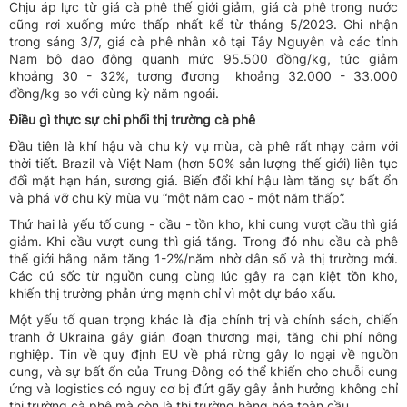
Chịu áp lực từ giá cà phê thế giới giảm, giá cà phê trong nước
cũng rơi xuống mức thấp nhất kể từ tháng 5/2023. Ghi nhận
trong sáng 3/7, giá cà phê nhân xô tại Tây Nguyên và các tỉnh
Nam bộ dao động quanh mức 95.500 đồng/kg, tức giảm
khoảng 30 - 32%, tương đương khoảng 32.000 - 33.000
đồng/kg so với cùng kỳ năm ngoái.
Điều gì thực sự chi phối thị trường cà phê
Đầu tiên là khí hậu và chu kỳ vụ mùa, cà phê rất nhạy cảm với
thời tiết. Brazil và Việt Nam (hơn 50% sản lượng thế giới) liên tục
đối mặt hạn hán, sương giá. Biến đổi khí hậu làm tăng sự bất ổn
và phá vỡ chu kỳ mùa vụ “một năm cao - một năm thấp”.
Thứ hai là yếu tố cung - cầu - tồn kho, khi cung vượt cầu thì giá
giảm. Khi cầu vượt cung thì giá tăng. Trong đó nhu cầu cà phê
thế giới hằng năm tăng 1-2%/năm nhờ dân số và thị trường mới.
Các cú sốc từ nguồn cung cùng lúc gây ra cạn kiệt tồn kho,
khiến thị trường phản ứng mạnh chỉ vì một dự báo xấu.
Một yếu tố quan trọng khác là địa chính trị và chính sách, chiến
tranh ở Ukraina gây gián đoạn thương mại, tăng chi phí nông
nghiệp. Tin về quy định EU về phá rừng gây lo ngại về nguồn
cung, và sự bất ổn của Trung Đông có thể khiến cho chuỗi cung
ứng và logistics có nguy cơ bị đứt gãy gây ảnh hưởng không chỉ
thị trường cà phê mà còn là thị trường hàng hóa toàn cầu.