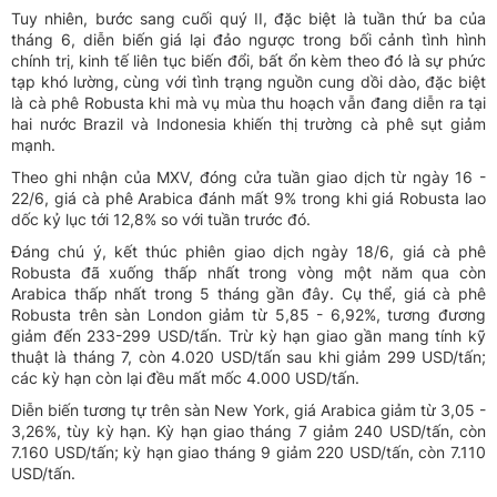
Tuy nhiên, bước sang cuối quý II, đặc biệt là tuần thứ ba của
tháng 6, diễn biến giá lại đảo ngược trong bối cảnh tình hình
chính trị, kinh tế liên tục biến đổi, bất ổn kèm theo đó là sự phức
tạp khó lường, cùng với tình trạng nguồn cung dồi dào, đặc biệt
là cà phê Robusta khi mà vụ mùa thu hoạch vẫn đang diễn ra tại
hai nước Brazil và Indonesia khiến thị trường cà phê sụt giảm
mạnh.
Theo ghi nhận của MXV, đóng cửa tuần giao dịch từ ngày 16 -
22/6, giá cà phê Arabica đánh mất 9% trong khi giá Robusta lao
dốc kỷ lục tới 12,8% so với tuần trước đó.
Đáng chú ý, kết thúc phiên giao dịch ngày 18/6, giá cà phê
Robusta đã xuống thấp nhất trong vòng một năm qua còn
Arabica thấp nhất trong 5 tháng gần đây. Cụ thể, giá cà phê
Robusta trên sàn London giảm từ 5,85 - 6,92%, tương đương
giảm đến 233-299 USD/tấn. Trừ kỳ hạn giao gần mang tính kỹ
thuật là tháng 7, còn 4.020 USD/tấn sau khi giảm 299 USD/tấn;
các kỳ hạn còn lại đều mất mốc 4.000 USD/tấn.
Diễn biến tương tự trên sàn New York, giá Arabica giảm từ 3,05 -
3,26%, tùy kỳ hạn. Kỳ hạn giao tháng 7 giảm 240 USD/tấn, còn
7.160 USD/tấn; kỳ hạn giao tháng 9 giảm 220 USD/tấn, còn 7.110
USD/tấn.