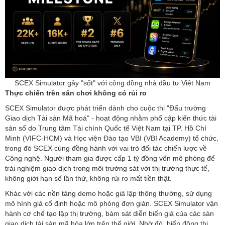
Giao dịch Tài sản Mã hoá" - hoạt động nhằm phổ cập kiến thức tài
sản số do Trung tâm Tài chính Quốc tế Việt Nam tại TP. Hồ Chí
Minh (VIFC-HCM) và Học viện Đào tạo VBI (VBI Academy) tổ chức,
trong đó SCEX cùng đồng hành với vai trò đối tác chiến lược về
Công nghệ. Người tham gia được cấp ‏‏1 tỷ đồng vốn mô phỏng‏‏ để
trải nghiệm giao dịch trong môi trường sát với thị trường thực tế,
mô hình giá cố định hoặc mô phỏng đơn giản. SCEX Simulator vận
hành cơ chế tạo lập thị trường, bám sát diễn biến giá của các sàn
giao dịch tài sản mã hóa lớn trên thế giới. Nhờ đó, biến động thị