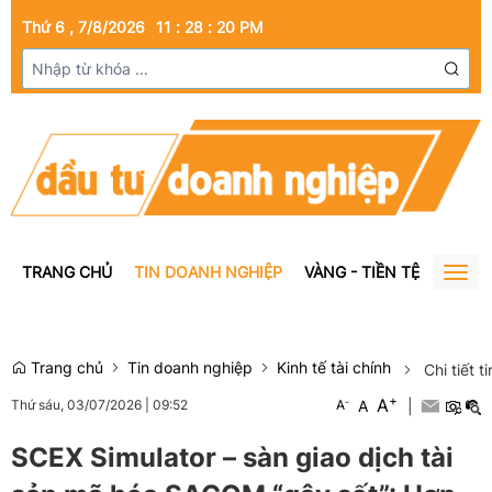
Thứ 6 , 7/8/2026
11
:
28
:
20
PM
TRANG CHỦ
TIN DOANH NGHIỆP
VÀNG - TIỀN TỆ
BẤT Đ
Togg
navig
Trang chủ
Tin doanh nghiệp
Kinh tế tài chính
Chi tiết t
+
A
-
A
|
Thứ sáu, 03/07/2026
|
09:52
A