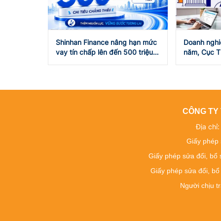
Shinhan Finance nâng hạn mức
Doanh nghi
vay tín chấp lên đến 500 triệu
năm, Cục T
đồng, đồng hành cùng khách
kiểm toán 
hàng trong mọi kế hoạch tài
ro thuế
chính
CÔNG TY 
Địa chỉ
Giấy phép 
Giấy phép sửa đổi, bổ
Giấy phép sửa đổi, bổ
Người chịu t