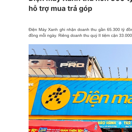
Kinh tế tài chính
hỗ trợ mua trả góp
Emagazine
Điện Máy Xanh ghi nhận doanh thu gần 65.300 tỷ đồ
đồng mỗi ngày. Riêng doanh thu quý II tiệm cận 33.00