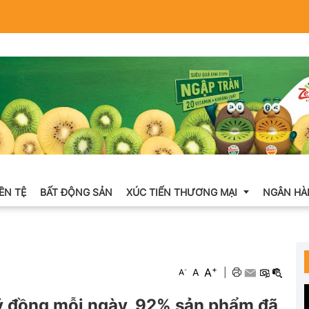
IỀN TỆ
BẤT ĐỘNG SẢN
XÚC TIẾN THƯƠNG MẠI
NGÂN HÀ
Xuất nhập khẩu
+
A
-
A
|
A
Khuyến mại
ỷ đồng mỗi ngày, 92% sản phẩm đã