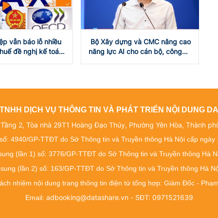
ệp vẫn báo lỗ nhiều
huế đề nghị kế toán,
năng lực AI cho cán bộ, công
cùng ngăn ngừa rủi
TNHH DỊCH VỤ THÔNG TIN VÀ PHÁT TRIỂN NỘI DUNG 
: Tầng 2, Tòa nhà 29T1 Hoàng Đạo Thúy, Phường Yên Hòa, Thành ph
số: 4940/GP-TTĐT do Sở Thông tin và Truyền thông Hà Nội cấp ngày
 sung (lần 1) số: 3776/GP-TTĐT do Sở Thông tin và Truyền thông Hà N
 sung (lần 2) số: 163/GP-TTĐT do Sở Thông tin và Truyền thông Hà N
rách nhiệm nội dung trang thông tin điện tử tổng hợp: Giám Đốc - Ph
adbooking@datashare.vn - SĐT: 0971521639
Email: