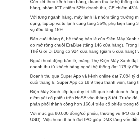
Còn xét theo kênh bán hàng, doanh thu từ hệ thống c
hàng, nhóm ICT chiếm 52% doanh thu, CE chiếm 43% v
Với từng ngành hàng, máy lạnh là nhóm tăng trưởng mạ
dụng, laptop và tủ lạnh cùng tăng 35%; phụ kiện tăng 
vụ đều tăng 15%.
Đến cuối tháng 6, hệ thống bán lẻ của Điện Máy Xanh 
do mở rộng chuỗi EraBlue (tăng 146 cửa hàng). Trong 
Thế Giới Di Động có 924 cửa hàng (giảm 6 cửa hàng) 
Ngoài hoạt động bán lẻ, mảng Thợ Điện Máy Xanh đạt d
doanh thu từ khách hàng ngoài hệ thống đạt 179 tỷ đ
Doanh thu qua Super App và kênh online đạt 7.084 tỷ
cuối tháng 6, Super App có 18,9 triệu thành viên, tăng
Điện Máy Xanh tiếp tục duy trì kết quả kinh doanh tăn
niêm yết cổ phiếu trên HoSE vào tháng 8 tới. Trước đó,
phân phối thành công hơn 166,4 triệu cổ phiếu trong tổ
Với mức giá 80.000 đồng/cổ phiếu, thương vụ IPO đã 
USD). Việc hoàn thành đợt IPO giúp DMX tăng vốn điều 