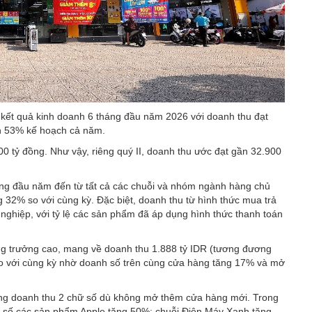
ết quả kinh doanh 6 tháng đầu năm 2026 với doanh thu đạt
nh 53% kế hoạch cả năm.
00 tỷ đồng. Như vậy, riêng quý II, doanh thu ước đạt gần 32.900
áng đầu năm đến từ tất cả các chuỗi và nhóm ngành hàng chủ
 32% so với cùng kỳ. Đặc biệt, doanh thu từ hình thức mua trả
ghiệp, với tỷ lệ các sản phẩm đã áp dụng hình thức thanh toán
tăng trưởng cao, mang về doanh thu 1.888 tỷ IDR (tương đương
so với cùng kỳ nhờ doanh số trên cùng cửa hàng tăng 17% và mở
ưởng doanh thu 2 chữ số dù không mở thêm cửa hàng mới. Trong
 số các sản phẩm Apple tăng 50%; chuỗi Điện Máy Xanh tăng