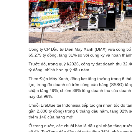
Công ty CP Đầu tư Điện Máy Xanh (DMX) vừa công bố k
65.279 tỷ đồng, tăng 31% so với cùng kỳ và hoàn thà
Trước đó, trong quý I/2026, công ty đạt doanh thu 32.4
tỷ đồng, nhỉnh hơn quý đầu năm.
Theo Điện Máy Xanh, động lực tăng trưởng trong 6 th
lực, trong đó doanh số trên cùng cửa hàng (SSSG) tăng
chậm tăng 49%, chiếm 38% tổng doanh thu của doanh n
này đạt 96%.
Chuỗi EraBlue tại Indonesia tiếp tục ghi nhận tốc độ 
gần 2.800 tỷ đồng) trong 6 tháng đầu năm, tăng 92% 
thêm 146 cửa hàng mới.
Ở trong nước, các chuỗi bán lẻ đều ghi nhận tăng tr
số đó, TopZone dẫn đầu với mức tăng 36%, nhờ doanh