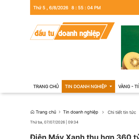
Thứ 5 , 6/8/2026
8
:
55
:
05
PM
TRANG CHỦ
TIN DOANH NGHIỆP
VÀNG - T
Trang chủ
Tin doanh nghiệp
Chi tiết tin tức
Thông tin doanh nghiệp
Thứ ba, 07/07/2026
|
09:34
Doanh nhân
Điện Máy Xanh thu hơn 360 t