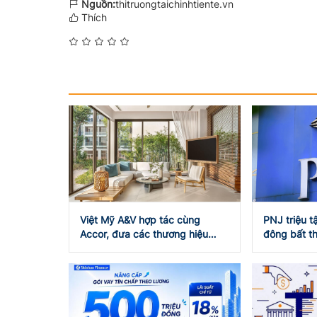
Nguồn:
thitruongtaichinhtiente.vn
Thích
Việt Mỹ A&V hợp tác cùng
PNJ triệu t
Accor, đưa các thương hiệu
đông bất th
khách sạn quốc tế đến Đắk Lắk
hoạch kinh