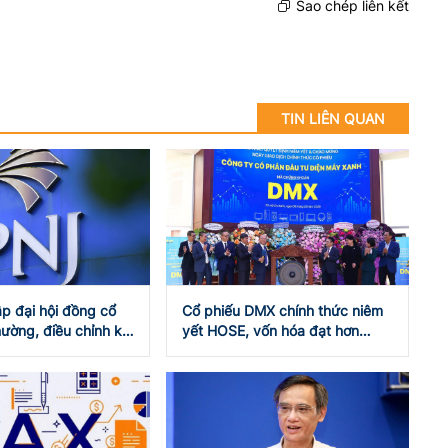
Sao chép liên kết
TIN LIÊN QUAN
ập đại hội đồng cổ
Cổ phiếu DMX chính thức niêm
ường, điều chỉnh kế
yết HOSE, vốn hóa đạt hơn
 doanh năm 2026
101.000 tỷ đồng