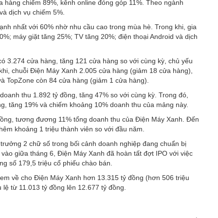
ửa hàng chiếm 89%, kênh online đóng góp 11%. Theo ngành
à dịch vụ chiếm 5%.
nh nhất với 60% nhờ nhu cầu cao trong mùa hè. Trong khi, gia
30%; máy giặt tăng 25%; TV tăng 20%; điện thoại Android và dịch
có 3.274 cửa hàng, tăng 121 cửa hàng so với cùng kỳ, chủ yếu
khi, chuỗi Điện Máy Xanh 2.005 cửa hàng (giảm 18 cửa hàng),
và TopZone còn 84 cửa hàng (giảm 1 cửa hàng).
oanh thu 1.892 tỷ đồng, tăng 47% so với cùng kỳ. Trong đó,
ồng, tăng 19% và chiếm khoảng 10% doanh thu của mảng này.
 đồng, tương đương 11% tổng doanh thu của Điện Máy Xanh. Đến
 thêm khoảng 1 triệu thành viên so với đầu năm.
g trưởng 2 chữ số trong bối cảnh doanh nghiệp đang chuẩn bị
 vào giữa tháng 6, Điện Máy Xanh đã hoàn tất đợt IPO với việc
ng số 179,5 triệu cổ phiếu chào bán.
đem về cho Điện Máy Xanh hơn 13.315 tỷ đồng (hơn 506 triệu
lệ từ 11.013 tỷ đồng lên 12.677 tỷ đồng.