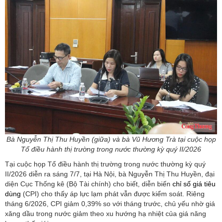
Bà Nguyễn Thị Thu Huyền (giữa) và bà Vũ Hương Trà tại cuộc họp
Tổ điều hành thị trường trong nước thường kỳ quý II/2026
Tại cuộc họp Tổ điều hành thị trường trong nước thường kỳ quý
II/2026 diễn ra sáng 7/7, tại Hà Nội, bà Nguyễn Thị Thu Huyền, đại
diện Cục Thống kê (Bộ Tài chính) cho biết, diễn biến
chỉ số giá tiêu
dùng
(CPI) cho thấy áp lực lạm phát vẫn được kiểm soát. Riêng
tháng 6/2026, CPI giảm 0,39% so với tháng trước, chủ yếu nhờ giá
xăng dầu trong nước giảm theo xu hướng hạ nhiệt của giá năng