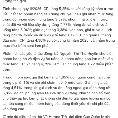
lượng thế giới.
Tính chung quý II/2026, CPI tăng 5,25% so với cùng kỳ năm trước.
Hầu hết các nhóm hàng tiêu dùng chủ yếu đều ghi nhận mức tăng,
trong đó nhóm giao thông tăng 9,57%; nhóm nhà ở, điện nước,
chất đốt và vật liệu xây dựng tăng 7,77%; hàng ăn và dịch vụ ăn
uống tăng 5,04%; giáo dục tăng 3,38%; văn hóa, giải trí và du lịch
tăng 2,98%; thuốc và dịch vụ y tế tăng 1,17%. Bình quân 6 tháng
đầu năm, CPI tăng 4,38% so với cùng kỳ năm 2025, vẫn nằm trong
mục tiêu kiểm soát lạm phát.
Phân tích các yếu tố tác động, bà Nguyễn Thị Thu Huyền cho biết
nhóm hàng ăn và dịch vụ ăn uống là nhóm đóng góp lớn nhất vào
mức tăng CPI khi tăng 4,79%, làm CPI chung tăng 1,72 điểm phần
trăm.
Trong nhóm này, giá thịt lợn tăng 4,85% do nguồn cung hạn chế
trong dịp lễ, Tết và chi phí chăn nuôi ở mức cao. Giá thịt gia cầm
tăng 4,51%; trong khi giá dịch vụ ăn uống ngoài gia đình tăng tới
6,85% do chi phí nguyên liệu và dịch vụ tăng. Những con số trên
cho thấy áp lực lạm phát không chỉ đến từ giá năng lượng mà còn
lan tỏa sang nhiều nhóm hàng tiêu dùng thiết yếu khi chi phí đầu
vào tăng cao.
Ở góc độ điều hành, bà Vũ Hương Trà, đại diện Cục Quản lý giá