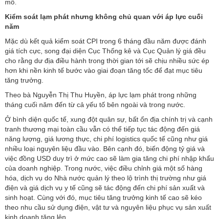
mô.
Kiểm soát lạm phát nhưng không chủ quan với áp lực cuối
năm
Mặc dù kết quả kiểm soát CPI trong 6 tháng đầu năm được đánh
giá tích cực, song đại diện Cục Thống kê và Cục Quản lý giá đều
cho rằng dư địa điều hành trong thời gian tới sẽ chịu nhiều sức ép
hơn khi nền kinh tế bước vào giai đoạn tăng tốc để đạt mục tiêu
tăng trưởng.
Theo bà Nguyễn Thị Thu Huyền, áp lực lạm phát trong những
tháng cuối năm đến từ cả yếu tố bên ngoài và trong nước.
Ở bình diện quốc tế, xung đột quân sự, bất ổn địa chính trị và cạnh
tranh thương mại toàn cầu vẫn có thể tiếp tục tác động đến giá
năng lượng, giá lương thực, chi phí logistics quốc tế cũng như giá
nhiều loại nguyên liệu đầu vào. Bên cạnh đó, biến động tỷ giá và
việc đồng USD duy trì ở mức cao sẽ làm gia tăng chi phí nhập khẩu
của doanh nghiệp. Trong nước, việc điều chỉnh giá một số hàng
hóa, dịch vụ do Nhà nước quản lý theo lộ trình thị trường như giá
điện và giá dịch vụ y tế cũng sẽ tác động đến chi phí sản xuất và
sinh hoạt. Cùng với đó, mục tiêu tăng trưởng kinh tế cao sẽ kéo
theo nhu cầu sử dụng điện, vật tư và nguyên liệu phục vụ sản xuất
kinh doanh tăng lên.