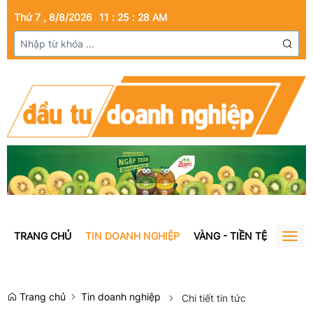
Thứ 7 , 8/8/2026
11
:
25
:
29
AM
TRANG CHỦ
TIN DOANH NGHIỆP
VÀNG - TIỀN TỆ
BẤT Đ
Togg
navig
Trang chủ
Tin doanh nghiệp
Chi tiết tin tức