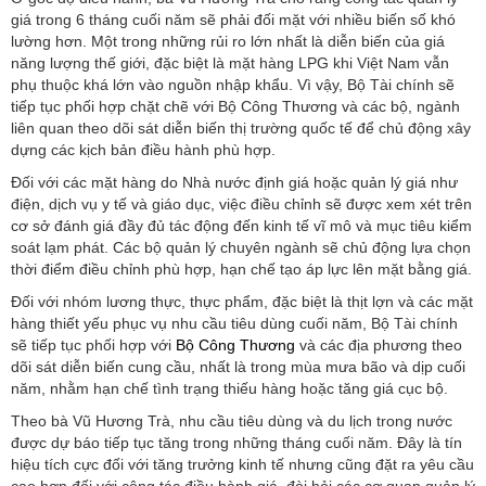
giá trong 6 tháng cuối năm sẽ phải đối mặt với nhiều biến số khó
lường hơn. Một trong những rủi ro lớn nhất là diễn biến của giá
năng lượng thế giới, đặc biệt là mặt hàng LPG khi Việt Nam vẫn
phụ thuộc khá lớn vào nguồn nhập khẩu. Vì vậy, Bộ Tài chính sẽ
tiếp tục phối hợp chặt chẽ với Bộ Công Thương và các bộ, ngành
liên quan theo dõi sát diễn biến thị trường quốc tế để chủ động xây
dựng các kịch bản điều hành phù hợp.
Đối với các mặt hàng do Nhà nước định giá hoặc quản lý giá như
điện, dịch vụ y tế và giáo dục, việc điều chỉnh sẽ được xem xét trên
cơ sở đánh giá đầy đủ tác động đến kinh tế vĩ mô và mục tiêu kiểm
soát lạm phát. Các bộ quản lý chuyên ngành sẽ chủ động lựa chọn
thời điểm điều chỉnh phù hợp, hạn chế tạo áp lực lên mặt bằng giá.
Đối với nhóm lương thực, thực phẩm, đặc biệt là thịt lợn và các mặt
hàng thiết yếu phục vụ nhu cầu tiêu dùng cuối năm, Bộ Tài chính
sẽ tiếp tục phối hợp với
Bộ Công Thương
và các địa phương theo
dõi sát diễn biến cung cầu, nhất là trong mùa mưa bão và dịp cuối
năm, nhằm hạn chế tình trạng thiếu hàng hoặc tăng giá cục bộ.
Theo bà Vũ Hương Trà, nhu cầu tiêu dùng và du lịch trong nước
được dự báo tiếp tục tăng trong những tháng cuối năm. Đây là tín
hiệu tích cực đối với tăng trưởng kinh tế nhưng cũng đặt ra yêu cầu