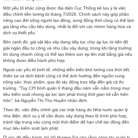
Một yếu tố khác cũng được đại diện Cục Thống kê lưu ý là việc
điều chỉnh tiền lương từ tháng 7/2026. Chính sách này góp phần
nâng cao đời sống người lao động, song đồng thời cũng có thể làm
gia tăng nhu cầu tiêu dùng, nhất là đối với các nhóm hàng hóa và
dịch vụ thiết yếu.
Bên cạnh đó, giá vật liệu xây dựng tiếp tục chịu áp lực từ tiến độ
giải ngân đầu tư công và nhu cầu xây dựng; trong khi tăng trưởng
tín dụng nhanh cũng có thể tạo thêm sức ép lên mặt bằng giá nếu
không được điều hành phù hợp.
Ngoài các yếu tố kinh tế, những diễn biến khó lường của thời tiết,
thiên tai và dịch bệnh cũng có thể ảnh hưởng đến nguồn cung
nông sản, thực phẩm, qua đó tác động trực tiếp đến giá cả thị
trường.
"Tuy CPI bình quân 6 tháng đầu năm vẫn nằm trong mục
tiêu kiểm soát nhưng áp lực lạm phát trong thời gian tới vẫn hiện
hữu"
, bà Nguyễn Thị Thu Huyền nhận định.
Theo đó, việc điều chỉnh giá các mặt hàng do Nhà nước quản lý
như điện, dịch vụ y tế cần được xây dựng theo lộ trình phù hợp,
tránh tập trung vào cùng một thời điểm để hạn chế tác động đến
mục tiêu kiểm soát lạm phát.
Ở góc độ điều hành, bà Vũ Hương Trà cho rằng công tác quản lý