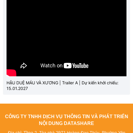
HẬU DUỆ MÁU VÀ XƯƠNG | Trailer A | Dự kiến khởi chiếu:
15.01.2027
CÔNG TY TNHH DỊCH VỤ THÔNG TIN VÀ PHÁT TRIỂN
NỘI DUNG DATASHARE
Địa chỉ: Tầng 2, Tòa nhà 29T1 Hoàng Đạo Thúy, Phường Yên