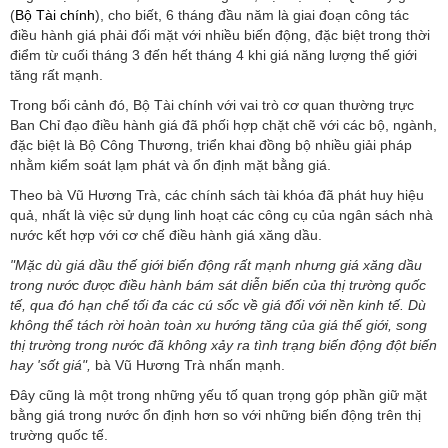
(
Bộ Tài chính
), cho biết, 6 tháng đầu năm là giai đoạn công tác
điều hành giá phải đối mặt với nhiều biến động, đặc biệt trong thời
điểm từ cuối tháng 3 đến hết tháng 4 khi giá năng lượng thế giới
tăng rất mạnh.
Trong bối cảnh đó, Bộ Tài chính với vai trò cơ quan thường trực
Ban Chỉ đạo điều hành giá đã phối hợp chặt chẽ với các bộ, ngành,
đặc biệt là Bộ Công Thương, triển khai đồng bộ nhiều giải pháp
nhằm kiểm soát lạm phát và ổn định mặt bằng giá.
Theo bà Vũ Hương Trà, các chính sách tài khóa đã phát huy hiệu
quả, nhất là việc sử dụng linh hoạt các công cụ của ngân sách nhà
nước kết hợp với cơ chế điều hành giá xăng dầu.
"Mặc dù giá dầu thế giới biến động rất mạnh nhưng giá xăng dầu
trong nước được điều hành bám sát diễn biến của thị trường quốc
tế, qua đó hạn chế tối đa các cú sốc về giá đối với nền kinh tế. Dù
không thể tách rời hoàn toàn xu hướng tăng của giá thế giới, song
thị trường trong nước đã không xảy ra tình trạng biến động đột biến
hay 'sốt giá",
bà Vũ Hương Trà nhấn mạnh.
Đây cũng là một trong những yếu tố quan trọng góp phần giữ mặt
bằng giá trong nước ổn định hơn so với những biến động trên thị
trường quốc tế.