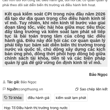
cao hơn đối với công tác điều hành giá, đòi hỏi các cơ quan quản lý
phải theo dõi sát diễn biến thị trường và điều hành linh hoạt.
Kết quả kiểm soát CPI trong nửa đầu năm 2026
đã tạo dư địa quan trọng cho điều hành kinh tế
vĩ mô. Tuy nhiên, khi nền kinh tế bước vào giai
đoạn tăng tốc, việc hài hòa giữa mục tiêu thúc
đẩy tăng trưởng và kiểm soát lạm phát sẽ tiếp
tục là bài toán trọng tâm của công tác điều
hành giá. Điều này đòi hỏi các cơ quan quản lý
phải tiếp tục bám sát diễn biến thị trường trong
nước và quốc tế, chủ động xây dựng các kịch
bản ứng phó, đồng thời phối hợp đồng bộ giữa
chính sách tài khóa, tiền tệ và các biện pháp
quản lý giá để giữ vững ổn định kinh tế vĩ mô.
Bảo Ngọc
Tác giả:
Bảo Ngọc
Nguồn:
congthuong.vn
Sao chép liên kết
Từ khóa:
điều hành giá
kiểm soát lạm phát
Họp Tổ Điều hành thị trường trong nước