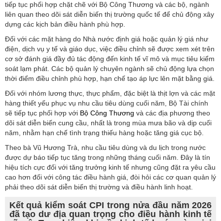
tiếp tục phối hợp chặt chẽ với Bộ Công Thương và các bộ, ngành
liên quan theo dõi sát diễn biến thị trường quốc tế để chủ động xây
dựng các kịch bản điều hành phù hợp.
Đối với các mặt hàng do Nhà nước định giá hoặc quản lý giá như
điện, dịch vụ y tế và giáo dục, việc điều chỉnh sẽ được xem xét trên
cơ sở đánh giá đầy đủ tác động đến kinh tế vĩ mô và mục tiêu kiểm
soát lạm phát. Các bộ quản lý chuyên ngành sẽ chủ động lựa chọn
thời điểm điều chỉnh phù hợp, hạn chế tạo áp lực lên mặt bằng giá.
Đối với nhóm lương thực, thực phẩm, đặc biệt là thịt lợn và các mặt
hàng thiết yếu phục vụ nhu cầu tiêu dùng cuối năm, Bộ Tài chính
sẽ tiếp tục phối hợp với
Bộ Công Thương
và các địa phương theo
dõi sát diễn biến cung cầu, nhất là trong mùa mưa bão và dịp cuối
năm, nhằm hạn chế tình trạng thiếu hàng hoặc tăng giá cục bộ.
Theo bà Vũ Hương Trà, nhu cầu tiêu dùng và du lịch trong nước
được dự báo tiếp tục tăng trong những tháng cuối năm. Đây là tín
hiệu tích cực đối với tăng trưởng kinh tế nhưng cũng đặt ra yêu cầu
cao hơn đối với công tác điều hành giá, đòi hỏi các cơ quan quản lý
phải theo dõi sát diễn biến thị trường và điều hành linh hoạt.
Kết quả kiểm soát CPI trong nửa đầu năm 2026
đã tạo dư địa quan trọng cho điều hành kinh tế