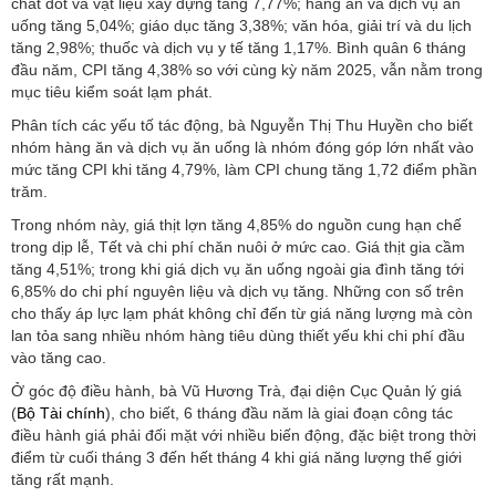
chất đốt và vật liệu xây dựng tăng 7,77%; hàng ăn và dịch vụ ăn
uống tăng 5,04%; giáo dục tăng 3,38%; văn hóa, giải trí và du lịch
tăng 2,98%; thuốc và dịch vụ y tế tăng 1,17%. Bình quân 6 tháng
đầu năm, CPI tăng 4,38% so với cùng kỳ năm 2025, vẫn nằm trong
mục tiêu kiểm soát lạm phát.
Phân tích các yếu tố tác động, bà Nguyễn Thị Thu Huyền cho biết
nhóm hàng ăn và dịch vụ ăn uống là nhóm đóng góp lớn nhất vào
mức tăng CPI khi tăng 4,79%, làm CPI chung tăng 1,72 điểm phần
trăm.
Trong nhóm này, giá thịt lợn tăng 4,85% do nguồn cung hạn chế
trong dịp lễ, Tết và chi phí chăn nuôi ở mức cao. Giá thịt gia cầm
tăng 4,51%; trong khi giá dịch vụ ăn uống ngoài gia đình tăng tới
6,85% do chi phí nguyên liệu và dịch vụ tăng. Những con số trên
cho thấy áp lực lạm phát không chỉ đến từ giá năng lượng mà còn
lan tỏa sang nhiều nhóm hàng tiêu dùng thiết yếu khi chi phí đầu
vào tăng cao.
Ở góc độ điều hành, bà Vũ Hương Trà, đại diện Cục Quản lý giá
(
Bộ Tài chính
), cho biết, 6 tháng đầu năm là giai đoạn công tác
điều hành giá phải đối mặt với nhiều biến động, đặc biệt trong thời
điểm từ cuối tháng 3 đến hết tháng 4 khi giá năng lượng thế giới
tăng rất mạnh.