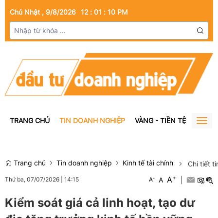
Chủ Nhật , 9/8/2026
12
:
01
:
11
PM
TRANG CHỦ
TIN DOANH NGHIỆP
VÀNG - TIỀN TỆ
BẤT Đ
Togg
navig
Trang chủ
Tin doanh nghiệp
Kinh tế tài chính
Chi tiết t
+
A
-
A
|
Thứ ba, 07/07/2026
|
14:15
A
Kiểm soát giá cả linh hoạt, tạo dư