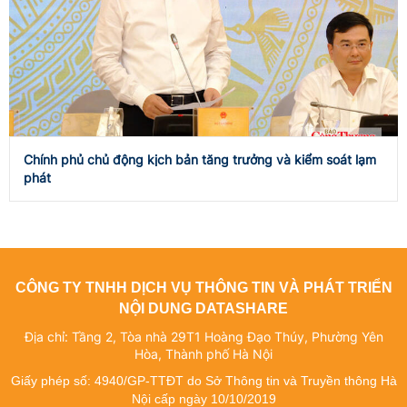
Chính phủ chủ động kịch bản tăng trưởng và kiểm soát lạm
phát
CÔNG TY TNHH DỊCH VỤ THÔNG TIN VÀ PHÁT TRIỂN
NỘI DUNG DATASHARE
Địa chỉ: Tầng 2, Tòa nhà 29T1 Hoàng Đạo Thúy, Phường Yên
Hòa, Thành phố Hà Nội
Giấy phép số: 4940/GP-TTĐT do Sở Thông tin và Truyền thông Hà
Nội cấp ngày 10/10/2019