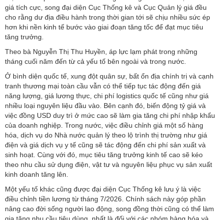
giá tích cực, song đại diện Cục Thống kê và Cục Quản lý giá đều
cho rằng dư địa điều hành trong thời gian tới sẽ chịu nhiều sức ép
hơn khi nền kinh tế bước vào giai đoạn tăng tốc để đạt mục tiêu
tăng trưởng.
Theo bà Nguyễn Thị Thu Huyền, áp lực lạm phát trong những
tháng cuối năm đến từ cả yếu tố bên ngoài và trong nước.
Ở bình diện quốc tế, xung đột quân sự, bất ổn địa chính trị và cạnh
tranh thương mại toàn cầu vẫn có thể tiếp tục tác động đến giá
năng lượng, giá lương thực, chi phí logistics quốc tế cũng như giá
nhiều loại nguyên liệu đầu vào. Bên cạnh đó, biến động tỷ giá và
việc đồng USD duy trì ở mức cao sẽ làm gia tăng chi phí nhập khẩu
của doanh nghiệp. Trong nước, việc điều chỉnh giá một số hàng
hóa, dịch vụ do Nhà nước quản lý theo lộ trình thị trường như giá
điện và giá dịch vụ y tế cũng sẽ tác động đến chi phí sản xuất và
sinh hoạt. Cùng với đó, mục tiêu tăng trưởng kinh tế cao sẽ kéo
theo nhu cầu sử dụng điện, vật tư và nguyên liệu phục vụ sản xuất
kinh doanh tăng lên.
Một yếu tố khác cũng được đại diện Cục Thống kê lưu ý là việc
điều chỉnh tiền lương từ tháng 7/2026. Chính sách này góp phần
nâng cao đời sống người lao động, song đồng thời cũng có thể làm
gia tăng nhu cầu tiêu dùng, nhất là đối với các nhóm hàng hóa và