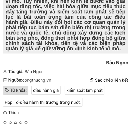
vĩ mô. Tuy nhiên, khi nền kinh tế bước vào giai
đoạn tăng tốc, việc hài hòa giữa mục tiêu thúc
đẩy tăng trưởng và kiểm soát lạm phát sẽ tiếp
tục là bài toán trọng tâm của công tác điều
hành giá. Điều này đòi hỏi các cơ quan quản lý
phải tiếp tục bám sát diễn biến thị trường trong
nước và quốc tế, chủ động xây dựng các kịch
bản ứng phó, đồng thời phối hợp đồng bộ giữa
chính sách tài khóa, tiền tệ và các biện pháp
quản lý giá để giữ vững ổn định kinh tế vĩ mô.
Bảo Ngọc
Tác giả:
Bảo Ngọc
Nguồn:
congthuong.vn
Sao chép liên kết
Từ khóa:
điều hành giá
kiểm soát lạm phát
Họp Tổ Điều hành thị trường trong nước
Thích