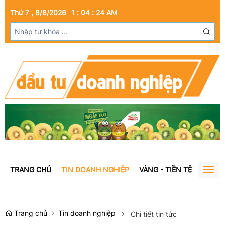
Thứ 7 , 8/8/2026
1
:
04
:
25
AM
TRANG CHỦ
TIN DOANH NGHIỆP
VÀNG - TIỀN TỆ
BẤT Đ
Togg
navig
Trang chủ
Tin doanh nghiệp
Chi tiết tin tức