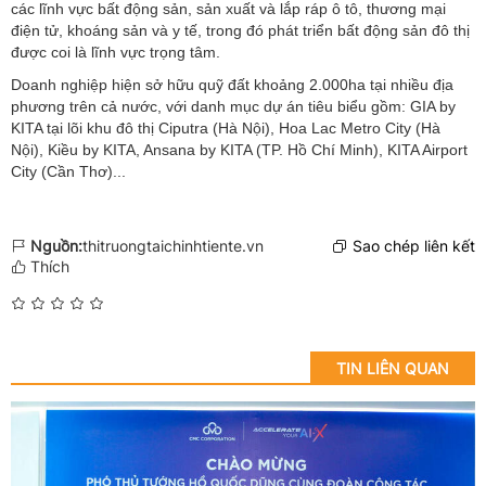
các lĩnh vực bất động sản, sản xuất và lắp ráp ô tô, thương mại
điện tử, khoáng sản và y tế, trong đó phát triển bất động sản đô thị
được coi là lĩnh vực trọng tâm.
Doanh nghiệp hiện sở hữu quỹ đất khoảng 2.000ha tại nhiều địa
phương trên cả nước, với danh mục dự án tiêu biểu gồm: GIA by
KITA tại lõi khu đô thị Ciputra (Hà Nội), Hoa Lac Metro City (Hà
Nội), Kiều by KITA, Ansana by KITA (TP. Hồ Chí Minh), KITA Airport
City (Cần Thơ)...
Nguồn:
thitruongtaichinhtiente.vn
Sao chép liên kết
Thích
TIN LIÊN QUAN