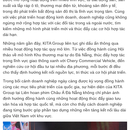
xuất và lắp ráp ô tô, thương mại điện tử, khoáng sản đến y tế;
trong đó phát triển bất động sản đô thị là lĩnh vực trọng tâm. Cùng
với việc phát triển hoạt động kinh doanh, doanh nghiệp cũng không
ngừng mở rộng hợp tác với các đối tác trong và ngoài nước, tìm
kiếm những mô hình phát triển mới và thúc đẩy các cơ hội hợp tác
dài hạn.
Những năm gần đây, KITA Group liên tục ghi dấu ấn thông qua
nhiều hoạt động hợp tác quy mô lớn. Từ việc đồng hành cùng Hội
thảo về mô hình Khu thương mại tự do Đà Nẵng, thúc đẩy hợp tác
trong lĩnh vực giao thông xanh với Chery Commercial Vehicle, đến
nghiên cứu cơ hội đầu tư tại nhiều địa phương, mỗi bước đi đều
cho thấy định hướng kết nối nguồn lực, tri thức và cơ hội phát triển.
Trong bối cảnh doanh nghiệp ngày càng được kỳ vọng đồng hành
cùng các mục tiêu phát triển của quốc gia, sự hiện diện của KITA
Group tại Liên hoan phim Châu Á Đà Nẵng không chỉ phản ánh
định hướng đồng hành cùng những hoạt động thúc đẩy giao lưu
văn hóa và hợp tác quốc tế, mà còn cho thấy cách doanh nghiệp
đang từng bước góp phần tạo dựng những nền tảng kết nối lâu dài
giữa Việt Nam với khu vực.