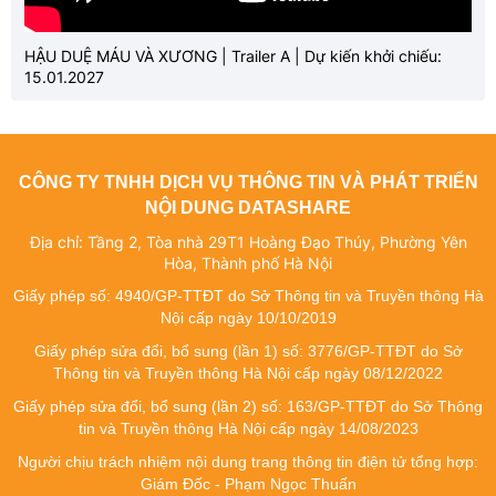
HẬU DUỆ MÁU VÀ XƯƠNG | Trailer A | Dự kiến khởi chiếu:
15.01.2027
CÔNG TY TNHH DỊCH VỤ THÔNG TIN VÀ PHÁT TRIỂN
NỘI DUNG DATASHARE
Địa chỉ: Tầng 2, Tòa nhà 29T1 Hoàng Đạo Thúy, Phường Yên
Hòa, Thành phố Hà Nội
Giấy phép số: 4940/GP-TTĐT do Sở Thông tin và Truyền thông Hà
Nội cấp ngày 10/10/2019
Giấy phép sửa đổi, bổ sung (lần 1) số: 3776/GP-TTĐT do Sở
Thông tin và Truyền thông Hà Nội cấp ngày 08/12/2022
Giấy phép sửa đổi, bổ sung (lần 2) số: 163/GP-TTĐT do Sở Thông
tin và Truyền thông Hà Nội cấp ngày 14/08/2023
Người chịu trách nhiệm nội dung trang thông tin điện tử tổng hợp:
Giám Đốc - Phạm Ngọc Thuấn