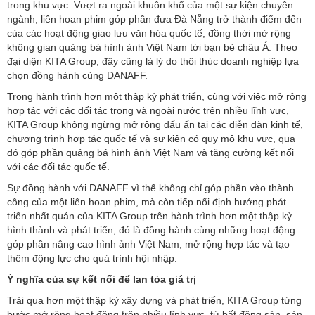
trong khu vực. Vượt ra ngoài khuôn khổ của một sự kiện chuyên
ngành, liên hoan phim góp phần đưa Đà Nẵng trở thành điểm đến
của các hoạt động giao lưu văn hóa quốc tế, đồng thời mở rộng
không gian quảng bá hình ảnh Việt Nam tới bạn bè châu Á. Theo
đại diện KITA Group, đây cũng là lý do thôi thúc doanh nghiệp lựa
chọn đồng hành cùng DANAFF.
Trong hành trình hơn một thập kỷ phát triển, cùng với việc mở rộng
hợp tác với các đối tác trong và ngoài nước trên nhiều lĩnh vực,
KITA Group không ngừng mở rộng dấu ấn tại các diễn đàn kinh tế,
chương trình hợp tác quốc tế và sự kiện có quy mô khu vực, qua
đó góp phần quảng bá hình ảnh Việt Nam và tăng cường kết nối
với các đối tác quốc tế.
Sự đồng hành với DANAFF vì thế không chỉ góp phần vào thành
công của một liên hoan phim, mà còn tiếp nối định hướng phát
triển nhất quán của KITA Group trên hành trình hơn một thập kỷ
hình thành và phát triển, đó là đồng hành cùng những hoạt động
góp phần nâng cao hình ảnh Việt Nam, mở rộng hợp tác và tạo
thêm động lực cho quá trình hội nhập.
Ý nghĩa của sự kết nối để lan tỏa giá trị
Trải qua hơn một thập kỷ xây dựng và phát triển, KITA Group từng
bước mở rộng hoạt động trên nhiều lĩnh vực, từ bất động sản, sản