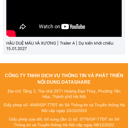
HẬU DUỆ MÁU VÀ XƯƠNG | Trailer A | Dự kiến khởi chiếu:
15.01.2027
CÔNG TY TNHH DỊCH VỤ THÔNG TIN VÀ PHÁT TRIỂN
NỘI DUNG DATASHARE
Địa chỉ: Tầng 2, Tòa nhà 29T1 Hoàng Đạo Thúy, Phường Yên
Hòa, Thành phố Hà Nội
Giấy phép số: 4940/GP-TTĐT do Sở Thông tin và Truyền thông Hà
Nội cấp ngày 10/10/2019
Giấy phép sửa đổi, bổ sung (lần 1) số: 3776/GP-TTĐT do Sở
Thông tin và Truyền thông Hà Nội cấp ngày 08/12/2022