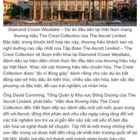
Diamond Crown Westlake – Dự án đầu tiên tại Việt Nam mang
thương hiệu The Crest Collection của The Ascott Limited
Đặc biệt, trong khuôn khổ hợp tác này
,
thương hiệu khách sạn và
nghỉ dưỡng cao cấp nhất của Tập đoàn The Ascott Limited – The
Crest Collection sẽ được triển khai tại Diamond Crown Westlake,
đánh dấu sự hiện diện chính thức lần đầu tiên của thương hiệu này
tại Việt Nam. Khác với các thương hiệu tiêu chuẩn hóa, The Crest
Collection được “đo ni đóng giày” dành riêng cho các dự án bất
động sản sở hữu dấu ấn kiến trúc, chiều sâu văn hóa, bản sắc địa
phương và đặc biệt, đề cao trải nghiệm cá nhân hóa.
Ông David Cumming, Tổng Quản lý Khu vực Đông Dương của The
Ascott Limited, phát biểu:
“Việc đưa thương hiệu The Crest
Collection đến Việt Nam tiếp tục đánh dấu một cột mốc quan trọng
đối với Ascott, đồng thời phản ánh nhu cầu ngày càng tăng đối với
các trải nghiệm lưu trú xa xỉ gắn liền sâu sắc với yếu tố bản địa,
văn hóa và nghệ thuật kể chuyện. Tây Hồ là một trong những khu
vực đặc trưng và được biết đến rộng rãi nhất trên trường quốc tế tại
Hà Nội, khiến nơi đây trở thành một mảnh ghép hoàn hảo cho