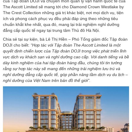
của Tập đoàn DOJI và chuyên môn quản lý vận hành quốc tế của
The Ascott Limited sẽ mang tới cho Diamond Crown Westlake by
The Crest Collection những giá trị khác biệt, nơi mọi dịch vụ, tiện
ích và phong cách phục vụ đều phải đáp ứng theo những tiêu
chuẩn khắt khe nhất, qua đó, mang lại trải nghiệm nghỉ dưỡng
đẳng cấp quốc tế ngay tại trung tâm Thủ đô Hà Nội.
Chia sẻ tại sự kiện, bà Lê Thị Hiền – Phó Tổng giám đốc Tập đoàn
DOJI cho biết:
“Hợp tác với Tập đoàn The Ascott Limited là một
quyết định chiến lược của Tập đoàn DOJI trong việc phát triển lĩnh
vực dịch vụ khách sạn và nghỉ dưỡng cao cấp. Với danh tiếng và bề
dày kinh nghiệm của hai tập đoàn hàng đầu, chúng tôi tin tưởng
rằng sự hợp tác này sẽ mang đến những trải nghiệm lưu trú và
nghỉ dưỡng đẳng cấp quốc tế, góp phần nâng tầm dịch vụ du lịch –
nghỉ dưỡng của Việt Nam trên bản đồ thế giới".