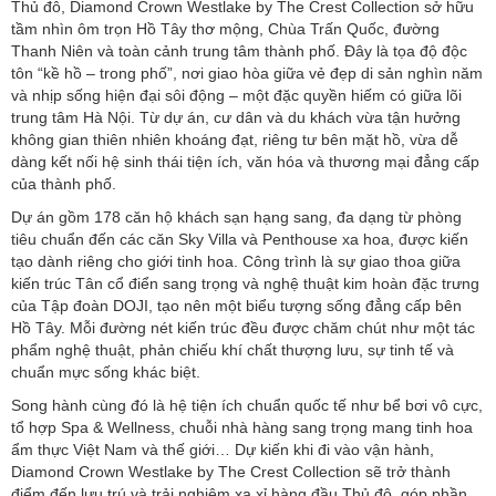
Thủ đô, Diamond Crown Westlake by The Crest Collection sở hữu
tầm nhìn ôm trọn Hồ Tây thơ mộng, Chùa Trấn Quốc, đường
Thanh Niên và toàn cảnh trung tâm thành phố. Đây là tọa độ độc
tôn “kề hồ – trong phố”, nơi giao hòa giữa vẻ đẹp di sản nghìn năm
và nhịp sống hiện đại sôi động – một đặc quyền hiếm có giữa lõi
trung tâm Hà Nội. Từ dự án, cư dân và du khách vừa tận hưởng
không gian thiên nhiên khoáng đạt, riêng tư bên mặt hồ, vừa dễ
dàng kết nối hệ sinh thái tiện ích, văn hóa và thương mại đẳng cấp
của thành phố.
Dự án gồm 178 căn hộ khách sạn hạng sang, đa dạng từ phòng
tiêu chuẩn đến các căn Sky Villa và Penthouse xa hoa, được kiến
tạo dành riêng cho giới tinh hoa. Công trình là sự giao thoa giữa
kiến trúc Tân cổ điển sang trọng và nghệ thuật kim hoàn đặc trưng
của Tập đoàn DOJI, tạo nên một biểu tượng sống đẳng cấp bên
Hồ Tây. Mỗi đường nét kiến trúc đều được chăm chút như một tác
phẩm nghệ thuật, phản chiếu khí chất thượng lưu, sự tinh tế và
chuẩn mực sống khác biệt.
Song hành cùng đó là hệ tiện ích chuẩn quốc tế như bể bơi vô cực,
tổ hợp Spa & Wellness, chuỗi nhà hàng sang trọng mang tinh hoa
ẩm thực Việt Nam và thế giới… Dự kiến khi đi vào vận hành,
Diamond Crown Westlake by The Crest Collection sẽ trở thành
điểm đến lưu trú và trải nghiệm xa xỉ hàng đầu Thủ đô, góp phần