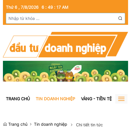
Thứ 6 , 7/8/2026
6
:
49
:
18
AM
TRANG CHỦ
TIN DOANH NGHIỆP
VÀNG - TIỀN TỆ
BẤT Đ
Togg
navig
Trang chủ
Tin doanh nghiệp
Chi tiết tin tức