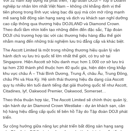
Với 32 năm xây dựng và phát triển, Tập đoàn DOJI – Top 5 Doanh
nghiệp tư nhân lớn nhất Việt Nam – không chỉ khẳng định vị thế
tiên phong trong lĩnh vực vàng bạc đá quý mà còn mở rộng mạnh
mẽ sang bất động sản hạng sang và dịch vụ khách sạn nghỉ dưỡng
cao cấp thông qua thương hiệu DOJILAND và Diamond Crown.
Theo đuổi tầm nhìn kiến tạo những điểm đến đặc sắc, Tập đoàn
DOJI chủ trương hợp tác với các thương hiệu hàng đầu thế giới
nhằm mang đến những trải nghiệm lưu trú đẳng cấp và khác biệt.
The Ascott Limited là một trong những thương hiệu quản lý vận
hành dịch vụ lưu trú quốc tế lớn nhất thế giới, có trụ sở tại
Singapore. Hiện Ascott sở hữu danh mục hơn 1.000 cơ sở lưu trú
tại hơn 230 thành phố thuộc hơn 40 quốc gia, hiện diện rộng khắp
khu vực châu Á – Thái Bình Dương, Trung Á, châu Âu, Trung Đông,
châu Phi và Hoa Kỳ. Hệ sinh thái thương hiệu đa dạng của Ascott
quy tụ nhiều tên tuổi danh tiếng đạt giải thưởng quốc tế như Ascott,
Citadines, lyf, Oakwood Premier, Oakwood, Somerset…
Theo thỏa thuận hợp tác, The Ascott Limited sẽ chính thức quản lý,
vận hành dự án Diamond Crown Westlake - dự án khách sạn, căn
hộ hàng hiệu đẳng cấp quốc tế bên hồ Tây do Tập đoàn DOJI phát
triển.
Sự cộng hưởng giữa năng lực phát triển bất động sản hạng sang