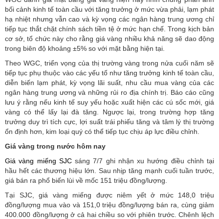
bối cảnh kinh tế toàn cầu với tăng trưởng ở mức vừa phải, lạm phát
hạ nhiệt nhưng vẫn cao và kỳ vọng các ngân hàng trung ương chỉ
tiếp tục thắt chặt chính sách tiền tệ ở mức hạn chế. Trong kịch bản
cơ sở, tổ chức này cho rằng giá vàng nhiều khả năng sẽ dao động
trong biên độ khoảng ±5% so với mặt bằng hiện tại.
Theo WGC, triển vọng của thị trường vàng trong nửa cuối năm sẽ
tiếp tục phụ thuộc vào các yếu tố như tăng trưởng kinh tế toàn cầu,
diễn biến lạm phát, kỳ vọng lãi suất, nhu cầu mua vàng của các
ngân hàng trung ương và những rủi ro địa chính trị. Báo cáo cũng
lưu ý rằng nếu kinh tế suy yếu hoặc xuất hiện các cú sốc mới, giá
vàng có thể lấy lại đà tăng. Ngược lại, trong trường hợp tăng
trưởng duy trì tích cực, lợi suất trái phiếu tăng và tâm lý thị trường
ổn định hơn, kim loại quý có thể tiếp tục chịu áp lực điều chỉnh.
Giá vàng trong nước hôm nay
Giá vàng miếng SJC
sáng 7/7 ghi nhận xu hướng điều chỉnh tại
hầu hết các thương hiệu lớn. Sau nhịp tăng mạnh cuối tuần trước,
giá bán ra phổ biến lùi về mốc 151 triệu đồng/lượng.
Tại SJC, giá vàng miếng được niêm yết ở mức 148,0 triệu
đồng/lượng mua vào và 151,0 triệu đồng/lượng bán ra, cùng giảm
400.000 đồng/lượng ở cả hai chiều so với phiên trước. Chênh lệch