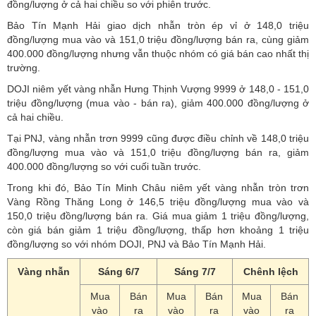
đồng/lượng ở cả hai chiều so với phiên trước.
Bảo Tín Mạnh Hải giao dịch nhẫn tròn ép vỉ ở 148,0 triệu
đồng/lượng mua vào và 151,0 triệu đồng/lượng bán ra, cùng giảm
400.000 đồng/lượng nhưng vẫn thuộc nhóm có giá bán cao nhất thị
trường.
DOJI niêm yết vàng nhẫn Hưng Thịnh Vượng 9999 ở 148,0 - 151,0
triệu đồng/lượng (mua vào - bán ra), giảm 400.000 đồng/lượng ở
cả hai chiều.
Tại PNJ, vàng nhẫn trơn 9999 cũng được điều chỉnh về 148,0 triệu
đồng/lượng mua vào và 151,0 triệu đồng/lượng bán ra, giảm
400.000 đồng/lượng so với cuối tuần trước.
Trong khi đó, Bảo Tín Minh Châu niêm yết vàng nhẫn tròn trơn
Vàng Rồng Thăng Long ở 146,5 triệu đồng/lượng mua vào và
150,0 triệu đồng/lượng bán ra. Giá mua giảm 1 triệu đồng/lượng,
còn giá bán giảm 1 triệu đồng/lượng, thấp hơn khoảng 1 triệu
đồng/lượng so với nhóm DOJI, PNJ và Bảo Tín Mạnh Hải.
Vàng nhẫn
Sáng 6/7
Sáng 7/7
Chênh lệch
Mua
Bán
Mua
Bán
Mua
Bán
vào
ra
vào
ra
vào
ra