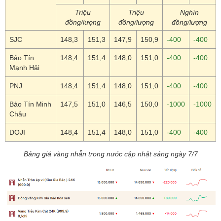
Triệu
Triệu
Nghìn
đồng/lượng
đồng/lượng
đồng/lượng
SJC
148,3
151,3
147,9
150,9
-400
-400
Bảo Tín
148,4
151,4
148,0
151,0
-400
-400
Mạnh Hải
PNJ
148,4
151,4
148,0
151,0
-400
-400
Bảo Tín Minh
147,5
151,0
146,5
150,0
-1000
-1000
Châu
DOJI
148,4
151,4
148,0
151,0
-400
-400
Bảng giá vàng nhẫn trong nước cập nhật sáng ngày 7/7