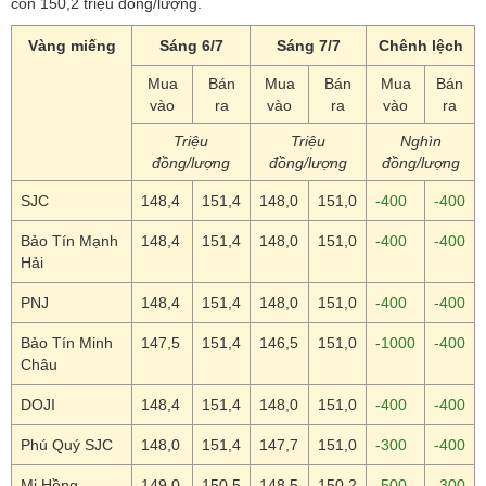
còn 150,2 triệu đồng/lượng.
Vàng miếng
Sáng 6/7
Sáng 7/7
Chênh lệch
Mua
Bán
Mua
Bán
Mua
Bán
vào
ra
vào
ra
vào
ra
Triệu
Triệu
Nghìn
đồng/lượng
đồng/lượng
đồng/lượng
SJC
148,4
151,4
148,0
151,0
-400
-400
Bảo Tín Mạnh
148,4
151,4
148,0
151,0
-400
-400
Hải
PNJ
148,4
151,4
148,0
151,0
-400
-400
Bảo Tín Minh
147,5
151,4
146,5
151,0
-1000
-400
Châu
DOJI
148,4
151,4
148,0
151,0
-400
-400
Phú Quý SJC
148,0
151,4
147,7
151,0
-300
-400
Mi Hồng
149,0
150,5
148,5
150,2
-500
-300