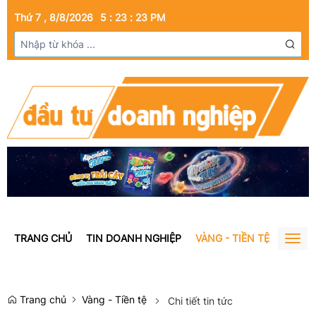
Thứ 7 , 8/8/2026
5
:
23
:
24
PM
TRANG CHỦ
TIN DOANH NGHIỆP
VÀNG - TIỀN TỆ
BẤT Đ
Togg
navig
Trang chủ
Vàng - Tiền tệ
Chi tiết tin tức