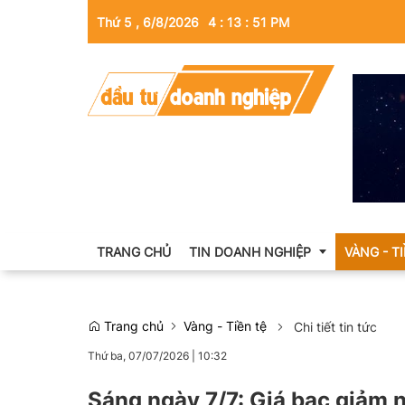
Thứ 5 , 6/8/2026
4
:
13
:
52
PM
TRANG CHỦ
TIN DOANH NGHIỆP
VÀNG - T
Trang chủ
Vàng - Tiền tệ
Chi tiết tin tức
Thông tin doanh nghiệp
Thứ ba, 07/07/2026
|
10:32
Doanh nhân
Sáng ngày 7/7: Giá bạc giảm n