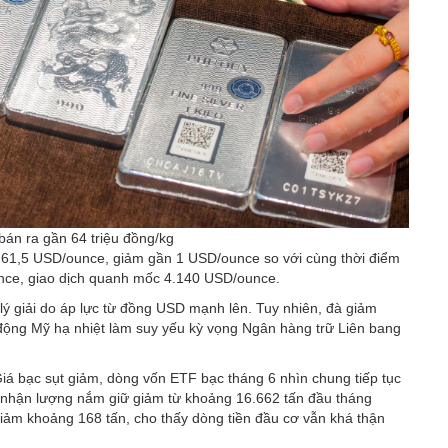
bán ra gần 64 triệu đồng/kg
rên 61,5 USD/ounce, giảm gần 1 USD/ounce so với cùng thời điểm
nce, giao dịch quanh mốc 4.140 USD/ounce.
 lý giải do áp lực từ đồng USD mạnh lên. Tuy nhiên, đà giảm
 động Mỹ hạ nhiệt làm suy yếu kỳ vọng Ngân hàng trữ Liên bang
iá bạc sụt giảm, dòng vốn ETF bạc tháng 6 nhìn chung tiếp tục
ghi nhận lượng nắm giữ giảm từ khoảng 16.662 tấn đầu tháng
iảm khoảng 168 tấn, cho thấy dòng tiền đầu cơ vẫn khá thận