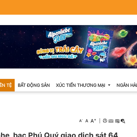
IỀN TỆ
BẤT ĐỘNG SẢN
XÚC TIẾN THƯƠNG MẠI
NGÂN HÀ
Xuất nhập khẩu
+
A
-
A
|
A
Khuyến mại
hẹ, bạc Phú Quý giao dịch sát 64