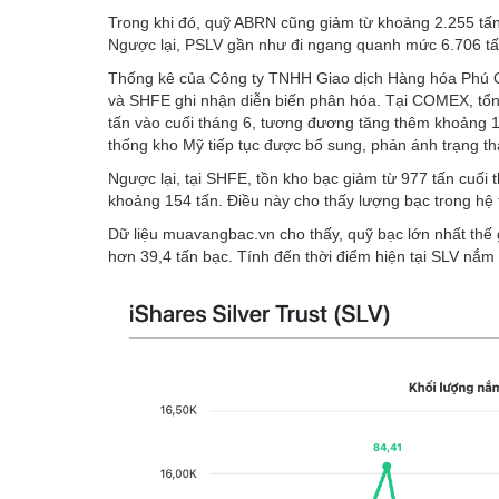
Trong khi đó, quỹ ABRN cũng giảm từ khoảng 2.255 tấn
Ngược lại, PSLV gần như đi ngang quanh mức 6.706 tấn
Thống kê của Công ty TNHH Giao dịch Hàng hóa Phú Qu
và SHFE ghi nhận diễn biến phân hóa. Tại COMEX, tổng
tấn vào cuối tháng 6, tương đương tăng thêm khoảng 1
thống kho Mỹ tiếp tục được bổ sung, phản ánh trạng thái
Ngược lại, tại SHFE, tồn kho bạc giảm từ 977 tấn cuối
khoảng 154 tấn. Điều này cho thấy lượng bạc trong hệ
Dữ liệu muavangbac.vn cho thấy, quỹ bạc lớn nhất thế g
hơn 39,4 tấn bạc. Tính đến thời điểm hiện tại SLV nắm