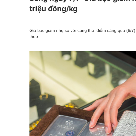
Kinh tế tài chính
triệu đồng/kg
Emagazine
Giá bạc giảm nhẹ so với cùng thời điểm sáng qua (6/7)
theo.