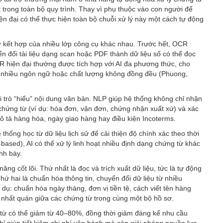
t trong toàn bộ quy trình. Thay vì phụ thuộc vào con người để
iện đại có thể thực hiện toàn bộ chuỗi xử lý này một cách tự động
ự kết hợp của nhiều lớp công cụ khác nhau. Trước hết, OCR
n đổi tài liệu dạng scan hoặc PDF thành dữ liệu số có thể đọc
CR hiện đại thường được tích hợp với AI đa phương thức, cho
p, nhiều ngôn ngữ hoặc chất lượng không đồng đều (Phuong,
 trò “hiểu” nội dung văn bản. NLP giúp hệ thống không chỉ nhận
 chứng từ (ví dụ: hóa đơn, vận đơn, chứng nhận xuất xứ) và xác
mô tả hàng hóa, ngày giao hàng hay điều kiện Incoterms.
ống học từ dữ liệu lịch sử để cải thiện độ chính xác theo thời
based), AI có thể xử lý linh hoạt nhiều định dạng chứng từ khác
ình bày.
ng cốt lõi. Thứ nhất là đọc và trích xuất dữ liệu, tức là tự động
hứ hai là chuẩn hóa thông tin, chuyển đổi dữ liệu từ nhiều
dụ: chuẩn hóa ngày tháng, đơn vị tiền tệ, cách viết tên hàng
ính nhất quán giữa các chứng từ trong cùng một bộ hồ sơ.
g từ có thể giảm từ 40–80%, đồng thời giảm đáng kể nhu cầu