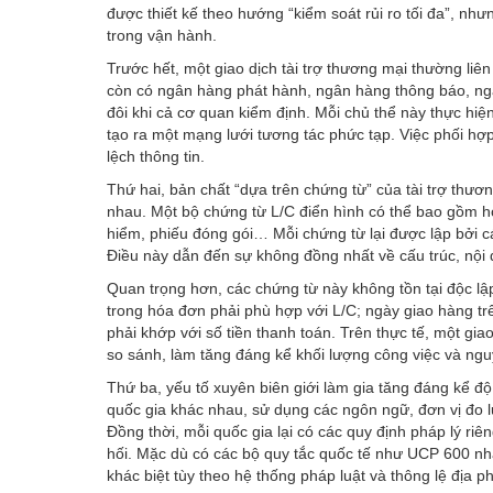
được thiết kế theo hướng “kiểm soát rủi ro tối đa”, nh
trong vận hành.
Trước hết, một giao dịch tài trợ thương mại thường li
còn có ngân hàng phát hành, ngân hàng thông báo, ngâ
đôi khi cả cơ quan kiểm định. Mỗi chủ thể này thực hiện
tạo ra một mạng lưới tương tác phức tạp. Việc phối hợp
lệch thông tin.
Thứ hai, bản chất “dựa trên chứng từ” của tài trợ thương
nhau. Một bộ chứng từ L/C điển hình có thể bao gồm 
hiểm, phiếu đóng gói… Mỗi chứng từ lại được lập bởi 
Điều này dẫn đến sự không đồng nhất về cấu trúc, nội 
Quan trọng hơn, các chứng từ này không tồn tại độc lậ
trong hóa đơn phải phù hợp với L/C; ngày giao hàng tr
phải khớp với số tiền thanh toán. Trên thực tế, một gi
so sánh, làm tăng đáng kể khối lượng công việc và nguy
Thứ ba, yếu tố xuyên biên giới làm gia tăng đáng kể đ
quốc gia khác nhau, sử dụng các ngôn ngữ, đơn vị đo 
Đồng thời, mỗi quốc gia lại có các quy định pháp lý ri
hối. Mặc dù có các bộ quy tắc quốc tế như UCP 600 nh
khác biệt tùy theo hệ thống pháp luật và thông lệ địa 