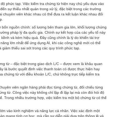
 độ phức tạp. Việc kiểm tra chứng từ hiện nay chủ yếu dựa vào
ến sự thiếu nhất quán trong xử lý, đặc biệt trong các trường
ai chuyên viên khác nhau có thể đưa ra kết luận khác nhau đối
p.
từ bốn nguồn chính: số lượng bên tham gia lớn, khối lượng chứng
trường pháp lý đa quốc gia. Chính sự kết hợp của các yếu tố này
kềnh và kém hiệu quả. Đây cũng chính là lý do khiến tài trợ
 năng lớn nhất để ứng dụng AI, khi các công nghệ mới có thể
à giảm thiểu sai sót trong các quy trình phức tạp.
hứng từ – đặc biệt trong giao dịch L/C – được xem là khâu quan
Đây là bước quyết định việc thanh toán có được thực hiện hay
 chứng từ với điều khoản L/C, chứ không trực tiếp kiểm tra
Chuyên viên ngân hàng phải đọc từng chứng từ, đối chiếu từng
ứng từ. Công việc này không chỉ lặp đi lặp lại mà còn đòi hỏi độ
 kể. Trong nhiều trường hợp, việc kiểm tra một bộ chứng từ có thể
 lớn vào kinh nghiệm và năng lực cá nhân. Việc xác định một
àn mang tính cơ học, mà cần sự diễn giải dựa trên thông lệ và