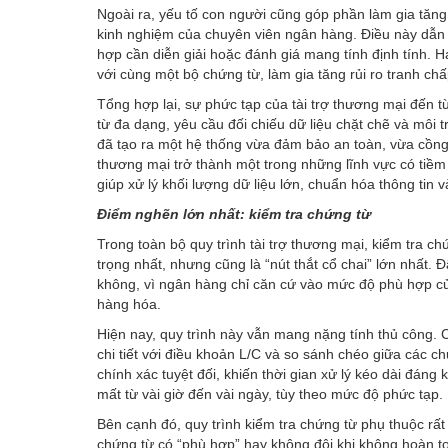
Ngoài ra, yếu tố con người cũng góp phần làm gia tăng
kinh nghiệm của chuyên viên ngân hàng. Điều này dẫn đ
hợp cần diễn giải hoặc đánh giá mang tính định tính. H
với cùng một bộ chứng từ, làm gia tăng rủi ro tranh chấ
Tổng hợp lại, sự phức tạp của tài trợ thương mại đến 
từ đa dạng, yêu cầu đối chiếu dữ liệu chặt chẽ và môi 
đã tạo ra một hệ thống vừa đảm bảo an toàn, vừa cồng 
thương mại trở thành một trong những lĩnh vực có tiềm
giúp xử lý khối lượng dữ liệu lớn, chuẩn hóa thông tin v
Điểm nghẽn lớn nhất: kiểm tra chứng từ
Trong toàn bộ quy trình tài trợ thương mại, kiểm tra c
trọng nhất, nhưng cũng là “nút thắt cổ chai” lớn nhất. 
không, vì ngân hàng chỉ căn cứ vào mức độ phù hợp của
hàng hóa.
Hiện nay, quy trình này vẫn mang nặng tính thủ công. 
chi tiết với điều khoản L/C và so sánh chéo giữa các ch
chính xác tuyệt đối, khiến thời gian xử lý kéo dài đáng
mất từ vài giờ đến vài ngày, tùy theo mức độ phức tạp.
Bên cạnh đó, quy trình kiểm tra chứng từ phụ thuộc rất
chứng từ có “phù hợp” hay không đôi khi không hoàn to