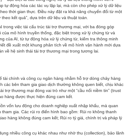
p tự động hóa các tác vụ lặp lại, mà còn cho phép xử lý dữ liệu
 theo thời gian thực. Điều này đặt ra khả năng chuyển đổi từ một
theo kết quả”, dựa trên dữ liệu và thuật toán.
I trong việc tái cấu trúc tài trợ thương mại, với ba đóng góp
õi của mô hình truyền thống, đặc biệt trong xử lý chứng từ và
ng của AI, từ tự động hóa xử lý chứng từ, kiểm tra thông minh
ài viết đề xuất một khung phân tích về mô hình vận hành mới dựa
n về hệ sinh thái tài trợ thương mại trong tương lai.
chế tài chính và công cụ ngân hàng nhằm hỗ trợ dòng chảy hàng
nh các bên tham gia giao dịch thường không quen biết, chịu khác
 tài trợ thương mại đóng vai trò như một “cầu nối niềm tin” (trust
iao hàng được thực hiện đúng cam kết.
guồn vốn lưu động cho doanh nghiệp xuất nhập khẩu, mà quan
n tham gia. Các rủi ro điển hình bao gồm: Rủi ro không thanh
ao hàng không đúng cam kết; Rủi ro tỷ giá, chính trị và pháp lý
ử dụng nhiều công cụ khác nhau như nhờ thu (collection), bảo lãnh