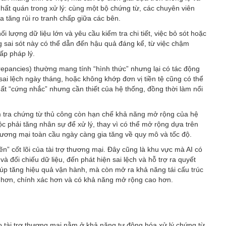
 nhất quán trong xử lý: cùng một bộ chứng từ, các chuyên viên
a tăng rủi ro tranh chấp giữa các bên.
i lượng dữ liệu lớn và yêu cầu kiểm tra chi tiết, việc bỏ sót hoặc
ng sai sót này có thể dẫn đến hậu quả đáng kể, từ việc chậm
ấp pháp lý.
screpancies) thường mang tính “hình thức” nhưng lại có tác động
 sai lệch ngày tháng, hoặc không khớp đơn vị tiền tệ cũng có thể
hất “cứng nhắc” nhưng cần thiết của hệ thống, đồng thời làm nổi
iểm tra chứng từ thủ công còn hạn chế khả năng mở rộng của hệ
ộc phải tăng nhân sự để xử lý, thay vì có thể mở rộng dựa trên
thương mại toàn cầu ngày càng gia tăng về quy mô và tốc độ.
n” cốt lõi của tài trợ thương mại. Đây cũng là khu vực mà AI có
 và đối chiếu dữ liệu, đến phát hiện sai lệch và hỗ trợ ra quyết
iúp tăng hiệu quả vận hành, mà còn mở ra khả năng tái cấu trúc
h hơn, chính xác hơn và có khả năng mở rộng cao hơn.
ho tài trợ thương mại nằm ở khả năng tự động hóa xử lý chứng từ