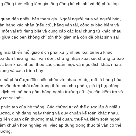
ưng đồng thời cũng làm gia tăng đáng kể chi phí và độ phức tạp
ên quan đến nhiều bên tham gia. Ngoài người mua và người bán,
n hàng xác nhận (nếu có), hãng vận tải, công ty bảo hiểm và
 một vai trò riêng biệt và cung cấp các loại chứng từ khác nhau,
 giữa các bên không chỉ tốn thời gian mà còn dễ phát sinh sai
 mại khiến mỗi giao dịch phải xử lý nhiều loại tài liệu khác
hóa đơn thương mại, vận đơn, chứng nhận xuất xứ, chứng từ bảo
các bên khác nhau, theo các chuẩn mực và mục đích khác nhau.
dung và cách trình bày.
p mà phải được đối chiếu chéo với nhau. Ví dụ, mô tả hàng hóa
ên vận đơn phải nằm trong thời hạn cho phép; giá trị hợp đồng
ao dịch có thể bao gồm hàng nghìn trường dữ liệu cần kiểm tra và
 cơ sai sót.
ộ phức tạp của hệ thống. Các chứng từ có thể được lập ở nhiều
lường, định dạng ngày tháng và quy chuẩn kế toán khác nhau.
êng liên quan đến thương mại, hải quan, thuế và kiểm soát ngoại
ằm chuẩn hóa nghiệp vụ, việc áp dụng trong thực tế vẫn có thể
phương.