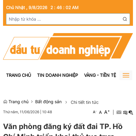
Chủ Nhật , 9/8/2026
2
:
46
:
02
AM
TRANG CHỦ
TIN DOANH NGHIỆP
VÀNG - TIỀN TỆ
BẤT Đ
Togg
navig
Trang chủ
Bất động sản
Chi tiết tin tức
+
A
-
A
|
Thứ năm, 11/06/2026
|
10:48
A
Văn phòng đăng ký đất đai TP. Hồ