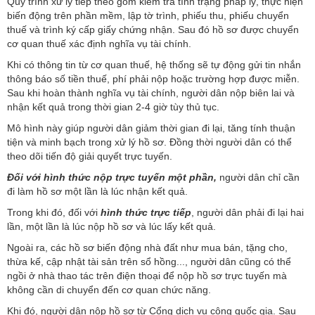
Quy trình xử lý tiếp theo gồm kiểm tra tình trạng pháp lý, thực hiện
biến động trên phần mềm, lập tờ trình, phiếu thu, phiếu chuyển
thuế và trình ký cấp giấy chứng nhận. Sau đó hồ sơ được chuyển
cơ quan thuế xác định nghĩa vụ tài chính.
Khi có thông tin từ cơ quan thuế, hệ thống sẽ tự động gửi tin nhắn
thông báo số tiền thuế, phí phải nộp hoặc trường hợp được miễn.
Sau khi hoàn thành nghĩa vụ tài chính, người dân nộp biên lai và
nhận kết quả trong thời gian 2-4 giờ tùy thủ tục.
Mô hình này giúp người dân giảm thời gian đi lại, tăng tính thuận
tiện và minh bạch trong xử lý hồ sơ. Đồng thời người dân có thể
theo dõi tiến độ giải quyết trực tuyến.
Đối với hình thức nộp trực tuyến một phần,
người dân chỉ cần
đi làm hồ sơ một lần là lúc nhận kết quả.
Trong khi đó, đối với
hình thức trực tiếp
, người dân phải đi lại hai
lần, một lần là lúc nộp hồ sơ và lúc lấy kết quả.
Ngoài ra, các hồ sơ biến động nhà đất như mua bán, tặng cho,
thừa kế, cập nhật tài sản trên sổ hồng..., người dân cũng có thể
ngồi ở nhà thao tác trên điện thoại để nộp hồ sơ trực tuyến mà
không cần di chuyển đến cơ quan chức năng.
Khi đó, người dân nộp hồ sơ từ Cổng dịch vụ công quốc gia. Sau