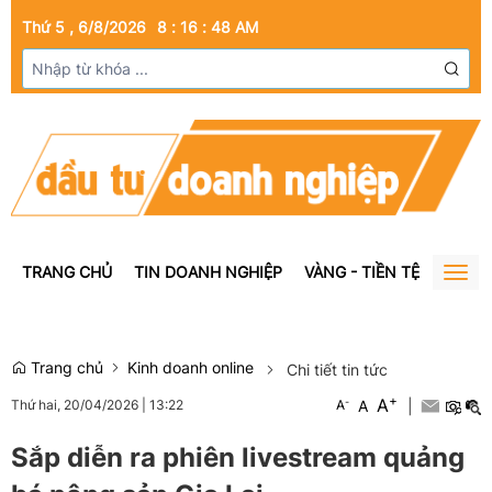
Thứ 5 , 6/8/2026
8
:
16
:
49
AM
TRANG CHỦ
TIN DOANH NGHIỆP
VÀNG - TIỀN TỆ
BẤT Đ
Togg
navig
Trang chủ
Kinh doanh online
Chi tiết tin tức
+
A
-
A
|
Thứ hai, 20/04/2026
|
13:22
A
Sắp diễn ra phiên livestream quảng