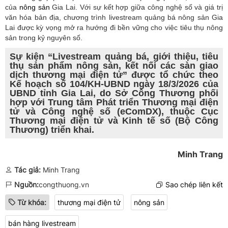
của
nông sản
Gia Lai. Với sự kết hợp giữa công nghệ số và giá trị
văn hóa bản địa, chương trình livestream quảng bá nông sản Gia
Lai được kỳ vọng mở ra hướng đi bền vững cho việc tiêu thụ nông
sản trong kỷ nguyên số.
Sự kiện “Livestream quảng bá, giới thiệu, tiêu
thụ sản phẩm nông sản, kết nối các sàn giao
dịch thương mại điện tử” được tổ chức theo
Kế hoạch số 104/KH-UBND ngày 18/3/2026 của
UBND tỉnh Gia Lai, do Sở Công Thương phối
hợp với Trung tâm Phát triển Thương mại điện
tử và Công nghệ số (eComDX), thuộc Cục
Thương mại điện tử và Kinh tế số (Bộ Công
Thương) triển khai.
Minh Trang
Tác giả:
Minh Trang
Nguồn:
congthuong.vn
Sao chép liên kết
Từ khóa:
thương mại điện tử
nông sản
bán hàng livestream