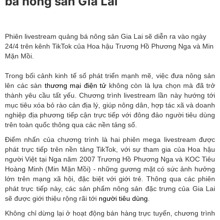
bá nông sản Gia Lai
Phiên livestream quảng bá nông sản Gia Lai sẽ diễn ra vào ngày
24/4 trên kênh TikTok của Hoa hậu Trương Hồ Phương Nga và Min
Mặn Mồi.
Trong bối cảnh kinh tế số phát triển mạnh mẽ, việc đưa nông sản
lên các sàn
thương mại điện tử
không còn là lựa chọn mà đã trở
thành yêu cầu tất yếu. Chương trình livestream lần này hướng tới
mục tiêu xóa bỏ rào cản địa lý, giúp nông dân, hợp tác xã và doanh
nghiệp địa phương tiếp cận trực tiếp với đông đảo người tiêu dùng
trên toàn quốc thông qua các nền tảng số.
Điểm nhấn của chương trình là hai phiên mega livestream được
phát trực tiếp trên nền tảng TikTok, với sự tham gia của Hoa hậu
người Việt tại Nga năm 2007 Trương Hồ Phương Nga và KOC Tiêu
Hoàng Minh (Min Mặn Mồi) - những gương mặt có sức ảnh hưởng
lớn trên mạng xã hội, đặc biệt với giới trẻ. Thông qua các phiên
phát trực tiếp này, các sản phẩm nông sản đặc trưng của Gia Lai
sẽ được giới thiệu rộng rãi tới
người tiêu dùng
.
Không chỉ dừng lại ở hoạt động bán hàng trực tuyến, chương trình