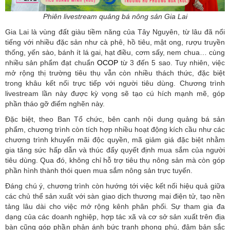
Phiên livestream quảng bá nông sản Gia Lai
Gia Lai là vùng đất giàu tiềm năng của Tây Nguyên, từ lâu đã nổi
tiếng với nhiều đặc sản như cà phê, hồ tiêu, mật ong, rượu truyền
thống, yến sào, bánh ít lá gai, hạt điều, cơm sấy, nem chua… cùng
nhiều sản phẩm đạt chuẩn
OCOP
từ 3 đến 5 sao. Tuy nhiên, việc
mở rộng thị trường tiêu thụ vẫn còn nhiều thách thức, đặc biệt
trong khâu kết nối trực tiếp với người tiêu dùng. Chương trình
livestream lần này được kỳ vọng sẽ tạo cú hích mạnh mẽ, góp
phần tháo gỡ điểm nghẽn này.
Đặc biệt, theo Ban Tổ chức, bên cạnh nội dung quảng bá sản
phẩm, chương trình còn tích hợp nhiều hoạt động kích cầu như các
chương trình khuyến mãi độc quyền, mã giảm giá đặc biệt nhằm
gia tăng sức hấp dẫn và thúc đẩy quyết định mua sắm của người
tiêu dùng. Qua đó, không chỉ hỗ trợ tiêu thụ nông sản mà còn góp
phần hình thành thói quen mua sắm nông sản trực tuyến.
Đáng chú ý, chương trình còn hướng tới việc kết nối hiệu quả giữa
các chủ thể sản xuất với sàn giao dịch thương mại điện tử, tạo nền
tảng lâu dài cho việc mở rộng kênh phân phối. Sự tham gia đa
dạng của các doanh nghiệp, hợp tác xã và cơ sở sản xuất trên địa
bàn cũng góp phần phản ánh bức tranh phong phú, đậm bản sắc