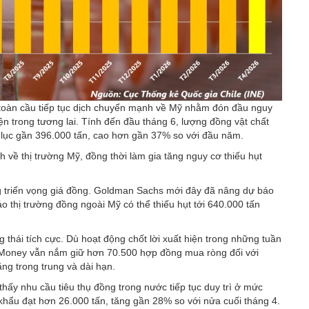
toàn cầu tiếp tục dịch chuyển mạnh về Mỹ nhằm đón đầu nguy
n trong tương lai. Tính đến đầu tháng 6, lượng đồng vật chất
 lục gần 396.000 tấn, cao hơn gần 37% so với đầu năm.
về thị trường Mỹ, đồng thời làm gia tăng nguy cơ thiếu hụt
âng triển vọng giá đồng. Goldman Sachs mới đây đã nâng dự báo
 thị trường đồng ngoài Mỹ có thể thiếu hụt tới 640.000 tấn
g thái tích cực. Dù hoạt động chốt lời xuất hiện trong những tuần
Money vẫn nắm giữ hơn 70.500 hợp đồng mua ròng đối với
g trong trung và dài hạn.
hấy nhu cầu tiêu thụ đồng trong nước tiếp tục duy trì ở mức
khẩu đạt hơn 26.000 tấn, tăng gần 28% so với nửa cuối tháng 4.