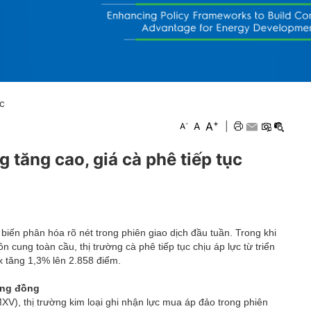
Hội chợ triển lãm
OCOP
ức
+
A
-
A
|
A
 tăng cao, giá cà phê tiếp tục
 biến phân hóa rõ nét trong phiên giao dịch đầu tuần. Trong khi
cung toàn cầu, thị trường cà phê tiếp tục chịu áp lực từ triển
x tăng 1,3% lên 2.858 điểm.
ờng đồng
V), thị trường kim loại ghi nhận lực mua áp đảo trong phiên