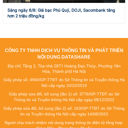
Sáng ngày 6/8: Giá bạc Phú Quý, DOJI, Sacombank tăng
hơn 2 triệu đồng/kg
CÔNG TY TNHH DỊCH VỤ THÔNG TIN VÀ PHÁT TRIỂN
NỘI DUNG DATASHARE
Địa chỉ: Tầng 2, Tòa nhà 29T1 Hoàng Đạo Thúy, Phường Yên
Hòa, Thành phố Hà Nội
Giấy phép số: 4940/GP-TTĐT do Sở Thông tin và Truyền thông Hà
Nội cấp ngày 10/10/2019
Giấy phép sửa đổi, bổ sung (lần 1) số: 3776/GP-TTĐT do Sở
Thông tin và Truyền thông Hà Nội cấp ngày 08/12/2022
Giấy phép sửa đổi, bổ sung (lần 2) số: 163/GP-TTĐT do Sở Thông
tin và Truyền thông Hà Nội cấp ngày 14/08/2023
Người chịu trách nhiệm nội dung trang thông tin điện tử tổng hợp: