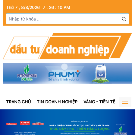
Thứ 7 , 8/8/2026
7
:
26
:
10
AM
TRANG CHỦ
TIN DOANH NGHIỆP
VÀNG - TIỀN TỆ
BẤT Đ
Togg
navig