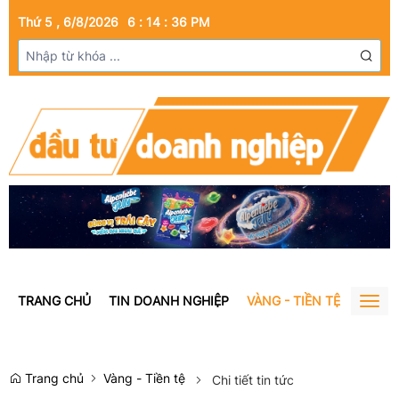
Thứ 5 , 6/8/2026
6
:
14
:
37
PM
TRANG CHỦ
TIN DOANH NGHIỆP
VÀNG - TIỀN TỆ
BẤT Đ
Togg
navig
Trang chủ
Vàng - Tiền tệ
Chi tiết tin tức