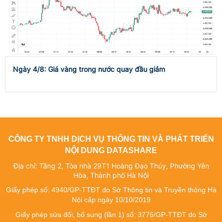
Ngày 4/8: Giá vàng trong nước quay đầu giảm
CÔNG TY TNHH DỊCH VỤ THÔNG TIN VÀ PHÁT TRIỂN
NỘI DUNG DATASHARE
Địa chỉ: Tầng 2, Tòa nhà 29T1 Hoàng Đạo Thúy, Phường Yên
Hòa, Thành phố Hà Nội
Giấy phép số: 4940/GP-TTĐT do Sở Thông tin và Truyền thông Hà
Nội cấp ngày 10/10/2019
Giấy phép sửa đổi, bổ sung (lần 1) số: 3776/GP-TTĐT do Sở