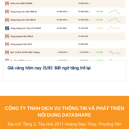
Giá vàng hôm nay (5/8): Bất ngờ tăng trở lại
CÔNG TY TNHH DỊCH VỤ THÔNG TIN VÀ PHÁT TRIỂN
NỘI DUNG DATASHARE
Địa chỉ: Tầng 2, Tòa nhà 29T1 Hoàng Đạo Thúy, Phường Yên