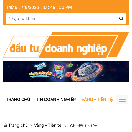
Thứ 6 , 7/8/2026
10
:
49
:
50
PM
TRANG CHỦ
TIN DOANH NGHIỆP
VÀNG - TIỀN TỆ
BẤT Đ
Togg
navig
Trang chủ
Vàng - Tiền tệ
Chi tiết tin tức