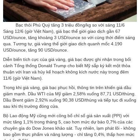
Bạc thỏi Phú Quý tăng 3 triệu đồng/kg so với sáng 11/6
Sáng 12/6 (giờ Việt Nam), giá bạc thế giới giao dịch gần 67
USD/ounce, tăng khoảng 3 USD/ounce so với cùng thời điểm sáng
qua. Tương tự, giá vàng thế giới giao dịch quanh mốc 4.190
USD/ounce, tăng 90 USD/ounce.
Diễn biến tích cực của giá vàng, giá bạc được ghi nhận trong bối
cảnh Tổng thống Donald Trump cho biết Mỹ sắp ký kết một thỏa
thuận với Iran và hủy kế hoạch không kích nước này trong đêm
11/6 (giờ Việt Nam).
Trong khi giá vàng, giá bạc phục hồi, thông tin trên khiến giá dầu
giảm mạnh. Dầu WTI của Mỹ giảm 2,58% xuống 87,71 USD/thùng.
Dầu Brent giảm 2,92% xuống 90,38 USD/thùng và tiếp tục đi xuống
sau khi thị trường đóng cửa.
Bộ Lao động Mỹ cũng mới công bố chỉ số giá sản xuất (PPI) với
mức tăng 1,1% trong tháng 5, cao hơn mức dự báo 0,7% của các
chuyên gia do Dow Jones khảo sát. Tuy nhiên, lạm phát lõi - không
bao gồm thực phẩm và năng lượng - chỉ tăng 0,4%, thấp hơn mức