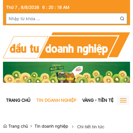
Thứ 7 , 8/8/2026
6
:
20
:
19
AM
TRANG CHỦ
TIN DOANH NGHIỆP
VÀNG - TIỀN TỆ
BẤT Đ
Togg
navig
Trang chủ
Tin doanh nghiệp
Chi tiết tin tức