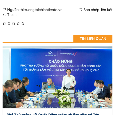
Nguồn:
thitruongtaichinhtiente.vn
Sao chép liên kết
Thích
TIN LIÊN QUAN
Phó Thủ tướng Hồ Quốc Dũng thăm và làm việc tại Tập