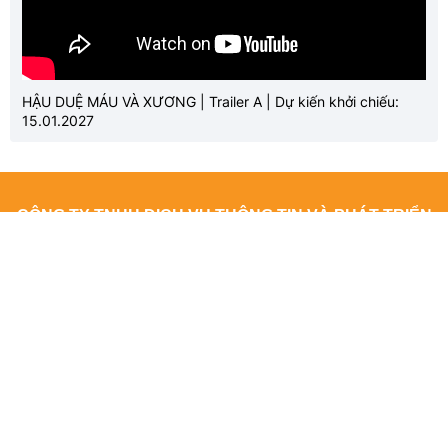
HẬU DUỆ MÁU VÀ XƯƠNG | Trailer A | Dự kiến khởi chiếu:
15.01.2027
CÔNG TY TNHH DỊCH VỤ THÔNG TIN VÀ PHÁT TRIỂN
NỘI DUNG DATASHARE
Địa chỉ: Tầng 2, Tòa nhà 29T1 Hoàng Đạo Thúy, Phường Yên
Hòa, Thành phố Hà Nội
Giấy phép số: 4940/GP-TTĐT do Sở Thông tin và Truyền thông Hà
Nội cấp ngày 10/10/2019
Giấy phép sửa đổi, bổ sung (lần 1) số: 3776/GP-TTĐT do Sở
Thông tin và Truyền thông Hà Nội cấp ngày 08/12/2022
Giấy phép sửa đổi, bổ sung (lần 2) số: 163/GP-TTĐT do Sở Thông
tin và Truyền thông Hà Nội cấp ngày 14/08/2023