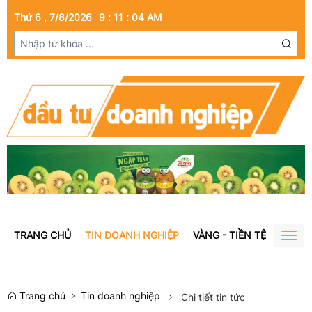
Thứ 6 , 7/8/2026
9
:
11
:
05
AM
TRANG CHỦ
TIN DOANH NGHIỆP
VÀNG - TIỀN TỆ
BẤT Đ
Togg
navig
Trang chủ
Tin doanh nghiệp
Chi tiết tin tức