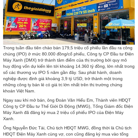
Trong tuần đầu tiên chào bán 179,5 triệu cổ phiếu lần đầu ra công
chúng (IPO) ở mức 80.000 đồng/cổ phiếu, Công ty CP Đầu tư Điện
Máy Xanh (DMX) trở thành tâm điểm của thị trường bởi quy mô
huy động vốn dự kiến lên tới khoảng 14.360 tỷ đồng, lớn nhất trong
số các thương vụ IPO 5 năm gần đây. Sau phát hành, doanh
nghiệp được định giá khoảng 3,9 tỷ USD, trở thành một trong
những công ty bán lẻ có giá trị lớn nhất trên thị trường chứng
khoán Việt Nam.
Ngay sau khi mở bán, ông Đoàn Văn Hiểu Em, Thành viên HĐQT
Công ty CP Đầu tư Thế Giới Di Động (MWG), Tổng Giám đốc Điện
Máy Xanh đã đăng ký mua 2 triệu cổ phiếu IPO của Điện Máy
Xanh.
Ông Nguyễn Đức Tài, Chủ tịch HĐQT MWG, đồng thời là Chủ tịch
HĐQT Điện Máy Xanh cùng vợ, con cũng đăng ký mua vào tổng