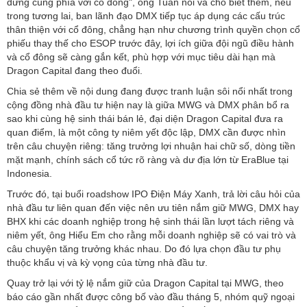
đứng cùng phía với cổ đông", ông Tuấn nói và cho biết thêm, nếu
trong tương lai, ban lãnh đạo DMX tiếp tục áp dụng các cấu trúc
thân thiện với cổ đông, chẳng hạn như chương trình quyền chọn cổ
phiếu thay thế cho ESOP trước đây, lợi ích giữa đội ngũ điều hành
và cổ đông sẽ càng gắn kết, phù hợp với mục tiêu dài hạn mà
Dragon Capital đang theo đuổi.
Chia sẻ thêm về nội dung đang được tranh luận sôi nổi nhất trong
cộng đồng nhà đầu tư hiện nay là giữa MWG và DMX phân bổ ra
sao khi cùng hệ sinh thái bán lẻ, đại diện Dragon Capital đưa ra
quan điểm, là một công ty niêm yết độc lập, DMX cần được nhìn
trên câu chuyện riêng: tăng trưởng lợi nhuận hai chữ số, dòng tiền
mặt mạnh, chính sách cổ tức rõ ràng và dư địa lớn từ EraBlue tại
Indonesia.
Trước đó, tại buổi roadshow IPO Điện Máy Xanh, trả lời câu hỏi của
nhà đầu tư liên quan đến việc nên ưu tiên nắm giữ MWG, DMX hay
BHX khi các doanh nghiệp trong hệ sinh thái lần lượt tách riêng và
niêm yết, ông Hiểu Em cho rằng mỗi doanh nghiệp sẽ có vai trò và
câu chuyện tăng trưởng khác nhau. Do đó lựa chọn đầu tư phụ
thuộc khẩu vị và kỳ vọng của từng nhà đầu tư.
Quay trở lại với tỷ lệ nắm giữ của Dragon Capital tại MWG, theo
báo cáo gần nhất được công bố vào đầu tháng 5, nhóm quỹ ngoại