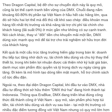
Theo Dragon Capital, bệ đỡ cho sự chuyển dịch này là quy mô,
cũng là lợi thế cạnh tranh bền vững của DMX. Chuỗi đang nắm
khoảng 60-80% thị phần tại Việt Nam ở hầu hết các hãng lớn, qua
đó sở hữu hai lợi thế mà đối thủ rất khó sao chép: điều khoản mua
hàng tốt nhất thị trường và khả năng tài trợ chi phí tài chính cho
khách hàng (lãi suất 0%) ở mức gần như không có sự cạnh tranh.
Nói cách khác, thay vì “đốt” tiền cho khuyến mãi một lần, DMX
dùng sức mạnh quy mô để tài trợ cho trải nghiệm sở hữu trọn đời
của khách hàng.
Kết quả là một cấu trúc tăng trưởng hiếm gặp trong bán lẻ: doanh
thu tiếp tục tăng nhờ dịch vụ, tài chính tiêu dùng và chu kỳ thay thế
thiết bị, trong khi biên lợi nhuận được cải thiện nhờ kỷ luật giá bán,
danh mục sản phẩm độc quyền và tỷ trọng dịch vụ ngày càng gia
tăng. Đi kèm là mô hình tạo dòng tiền mặt mạnh, hỗ trợ chính sách
cổ tức đều đặn.
Ngoài ra, theo đại diện Dragon Capital, khi đầu tư vào DMX, nhà
đầu tư đồng thời sở hữu thêm "DMX thứ hai" đang hình thành tại
Indonesia. Thông qua EraBlue, DMX đang triển khai đúng công
thức đã thành công ở Việt Nam - quy mô, sản phẩm phù hợp túi
tiền, tài chính tiêu dùng và dịch vụ sau bán - tại một thị trường có
nhiều đặc điểm tương đồng với Việt Nam nhưng có quy mô lớn hơn