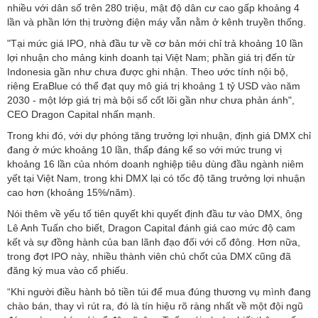
nhiều với dân số trên 280 triệu, mật độ dân cư cao gấp khoảng 4
lần và phần lớn thị trường điện máy vẫn nằm ở kênh truyền thống.
"Tại mức giá IPO, nhà đầu tư về cơ bản mới chỉ trả khoảng 10 lần
lợi nhuận cho mảng kinh doanh tại Việt Nam; phần giá trị đến từ
Indonesia gần như chưa được ghi nhận. Theo ước tính nội bộ,
riêng EraBlue có thể đạt quy mô giá trị khoảng 1 tỷ USD vào năm
2030 - một lớp giá trị mà bội số cốt lõi gần như chưa phản ánh",
CEO Dragon Capital nhấn mạnh.
Trong khi đó, với dự phóng tăng trưởng lợi nhuận, định giá DMX chỉ
đang ở mức khoảng 10 lần, thấp đáng kể so với mức trung vị
khoảng 16 lần của nhóm doanh nghiệp tiêu dùng đầu ngành niêm
yết tại Việt Nam, trong khi DMX lại có tốc độ tăng trưởng lợi nhuận
cao hơn (khoảng 15%/năm).
Nói thêm về yếu tố tiên quyết khi quyết định đầu tư vào DMX, ông
Lê Anh Tuấn cho biết, Dragon Capital đánh giá cao mức độ cam
kết và sự đồng hành của ban lãnh đạo đối với cổ đông. Hơn nữa,
trong đợt IPO này, nhiều thành viên chủ chốt của DMX cũng đã
đăng ký mua vào cổ phiếu.
“Khi người điều hành bỏ tiền túi để mua đúng thương vụ mình đang
chào bán, thay vì rút ra, đó là tín hiệu rõ ràng nhất về một đội ngũ