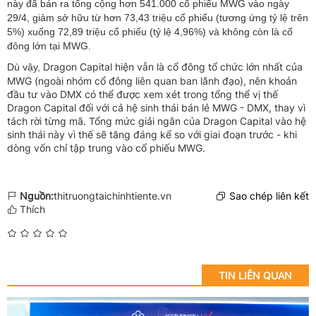
này đã bán ra tổng cộng hơn 541.000 cổ phiếu MWG vào ngày
29/4, giảm sở hữu từ hơn 73,43 triệu cổ phiếu (tương ứng tỷ lệ trên
5%) xuống 72,89 triệu cổ phiếu (tỷ lệ 4,96%) và không còn là cổ
đông lớn tại MWG.
Dragon Capital hiện vẫn là cổ đông tổ chức lớn nhất của
Dù vậy,
MWG (ngoài nhóm cổ đông liên quan ban lãnh đạo), nên khoản
đầu tư vào DMX có thể được xem xét trong tổng thể vị thế
Dragon Capital đối với cả hệ sinh thái bán lẻ MWG - DMX, thay vì
tách rời từng mã. Tổng mức giải ngân của Dragon Capital vào hệ
sinh thái này vì thế sẽ tăng đáng kể so với giai đoạn trước - khi
dòng vốn chỉ tập trung vào cổ phiếu MWG.
Nguồn:
thitruongtaichinhtiente.vn
Sao chép liên kết
Thích
TIN LIÊN QUAN