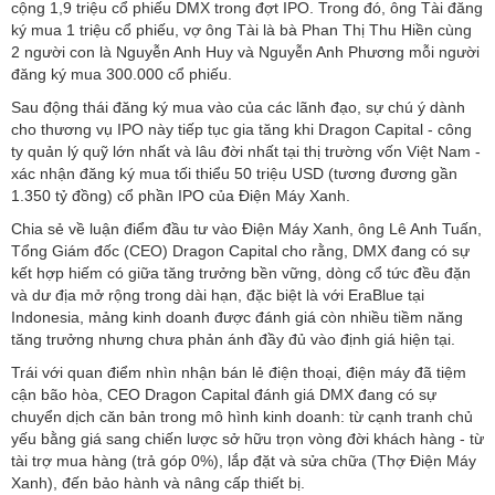
cộng 1,9 triệu cổ phiếu DMX trong đợt IPO. Trong đó, ông Tài đăng
ký mua 1 triệu cổ phiếu, vợ ông Tài là bà Phan Thị Thu Hiền cùng
2 người con là Nguyễn Anh Huy và Nguyễn Anh Phương mỗi người
đăng ký mua 300.000 cổ phiếu.
Sau động thái đăng ký mua vào của các lãnh đạo, sự chú ý dành
cho thương vụ IPO này tiếp tục gia tăng khi Dragon Capital - công
ty quản lý quỹ lớn nhất và lâu đời nhất tại thị trường vốn Việt Nam -
xác nhận đăng ký mua tối thiểu 50 triệu USD (tương đương gần
1.350 tỷ đồng) cổ phần IPO của Điện Máy Xanh.
Chia sẻ về luận điểm đầu tư vào Điện Máy Xanh, ông Lê Anh Tuấn,
Tổng Giám đốc (CEO) Dragon Capital cho rằng, DMX đang có sự
kết hợp hiếm có giữa tăng trưởng bền vững, dòng cổ tức đều đặn
và dư địa mở rộng trong dài hạn, đặc biệt là với EraBlue tại
Indonesia, mảng kinh doanh được đánh giá còn nhiều tiềm năng
tăng trưởng nhưng chưa phản ánh đầy đủ vào định giá hiện tại.
Trái với quan điểm nhìn nhận bán lẻ điện thoại, điện máy đã tiệm
cận bão hòa, CEO Dragon Capital đánh giá DMX đang có sự
chuyển dịch căn bản trong mô hình kinh doanh: từ cạnh tranh chủ
yếu bằng giá sang chiến lược sở hữu trọn vòng đời khách hàng - từ
tài trợ mua hàng (trả góp 0%), lắp đặt và sửa chữa (Thợ Điện Máy
Xanh), đến bảo hành và nâng cấp thiết bị.