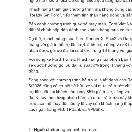
nghe thể thao Shokz Op cùng nhiều quà tặng hấp dẫn 
Khách hàng tham gia chương trình mà không trúng các g
“Ready Set Ford”, tiếp thêm tinh thần năng động và s
Bên cạnh chương trình quay số may mắn, Ford Việt Nam 
đãi tài chính hấp dẫn dành cho khách hàng mua xe tro
Cụ thể, khách hàng mua Ford Ranger XLS 4x2 và Range
tháng với giá trị hỗ trợ lần lượt là 56 triệu đồng và 58
nhận được gói ưu đãi lãi suất 0% trong 18 tháng với giá 
Với dòng xe Ford Transit, khách hàng mua phiên bản T
sẽ được hưởng gói ưu đãi lãi suất 0% trong 4 tháng với gi
đồng.
Song song với chương trình hỗ trợ lãi suất dành cho R
6/2026 cũng có cơ hội sở hữu xe với mức trả trước chỉ 
trợ lãi suất khi khách hàng vay 85% giá trị xe, cùng vớ
đại lý, tùy theo từng phiên bản, và mức trả trước này 
trước có thể thay đổi nếu tỷ lệ vay của khách hàng th
VPBank.
các ngân hàng VIB, TPBank và
Nguồn:
thitruongtaichinhtiente.vn