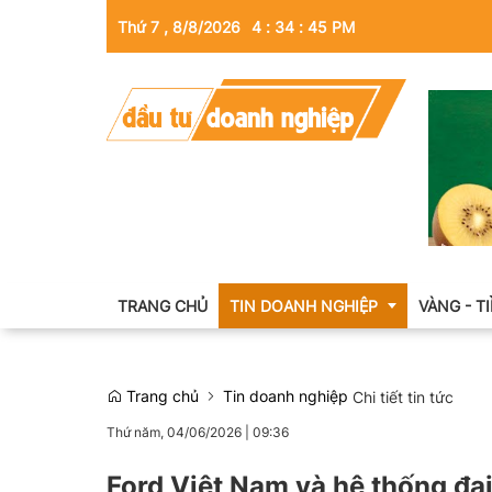
Thứ 7 , 8/8/2026
4
:
34
:
46
PM
TRANG CHỦ
TIN DOANH NGHIỆP
VÀNG - T
Trang chủ
Tin doanh nghiệp
Chi tiết tin tức
Thông tin doanh nghiệp
Thứ năm, 04/06/2026
|
09:36
Doanh nhân
Ford Việt Nam và hệ thống đại