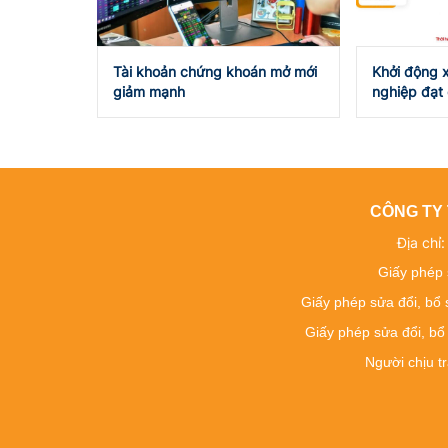
Tài khoản chứng khoán mở mới
Khởi động 
giảm mạnh
nghiệp đạt
doanh Việt
CÔNG TY 
Địa chỉ
Giấy phép 
Giấy phép sửa đổi, bổ
Giấy phép sửa đổi, bổ
Người chịu t