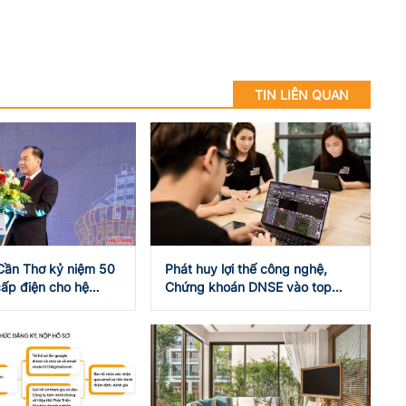
TIN LIÊN QUAN
 Cần Thơ kỷ niệm 50
Phát huy lợi thế công nghệ,
ấp điện cho hệ
Chứng khoán DNSE vào top
 gia
đóng góp ngân sách nhà nước