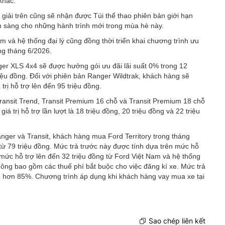
khác.
iải trên cũng sẽ nhận được Túi thể thao phiên bản giới hạn
ẵn sàng cho những hành trình mới trong mùa hè này.
và hệ thống đại lý cũng đồng thời triển khai chương trình ưu
ng tháng 6/2026.
r XLS 4x4 sẽ được hưởng gói ưu đãi lãi suất 0% trong 12
 triệu đồng. Đối với phiên bản Ranger Wildtrak, khách hàng sẽ
trị hỗ trợ lên đến 95 triệu đồng.
ransit Trend, Transit Premium 16 chỗ và Transit Premium 18 chỗ
á trị hỗ trợ lần lượt là 18 triệu đồng, 20 triệu đồng và 22 triệu
anger và Transit, khách hàng mua Ford Territory trong tháng
từ 79 triệu đồng. Mức trả trước này được tính dựa trên mức hỗ
i mức hỗ trợ lên đến 32 triệu đồng từ Ford Việt Nam và hệ thống
không bao gồm các thuế phí bắt buộc cho việc đăng kí xe. Mức trả
ấp hơn 85%. Chương trình áp dụng khi khách hàng vay mua xe tại
Sao chép liên kết