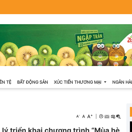
IỀN TỆ
BẤT ĐỘNG SẢN
XÚC TIẾN THƯƠNG MẠI
NGÂN HÀ
Xuất nhập khẩu
+
A
-
A
|
A
Khuyến mại
 lý triển khai chương trình “Mùa hè