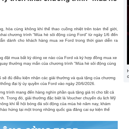
Hội chợ triển lãm
OCOP
hòa cùng không khí thể thao cuồng nhiệt trên toàn thế giới,
 khai chương trình “Mùa hè sôi động cùng Ford” từ ngày 1/6 đến
dẫn dành cho khách hàng mua xe Ford trong thời gian diễn ra
hàng đặt mua bất kỳ dòng xe nào của Ford và ký hợp đồng mua xe
ã quay thưởng may mắn của chương trình “Mùa hè sôi động cùng
c
6 sẽ đủ điều kiện nhận các giải thưởng và quà tặng của chương
 thống đại lý ủy quyền của Ford vào ngày 20/6/2026.
ng trình mang đến hàng nghìn phần quà tặng giá trị cho tất cả
h. Trong đó, giải thưởng đặc biệt là Voucher chuyến du lịch Mỹ
không khí lễ hội bóng đá sôi động của mùa hè năm nay, khám
hào hứng tại một trong những quốc gia đăng cai sự kiện thể