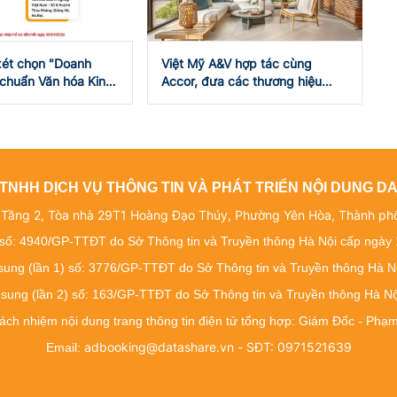
xét chọn "Doanh
Việt Mỹ A&V hợp tác cùng
 chuẩn Văn hóa Kinh
Accor, đưa các thương hiệu
 Nam" năm 2026
khách sạn quốc tế đến Đắk Lắk
TNHH DỊCH VỤ THÔNG TIN VÀ PHÁT TRIỂN NỘI DUNG 
: Tầng 2, Tòa nhà 29T1 Hoàng Đạo Thúy, Phường Yên Hòa, Thành ph
số: 4940/GP-TTĐT do Sở Thông tin và Truyền thông Hà Nội cấp ngày
 sung (lần 1) số: 3776/GP-TTĐT do Sở Thông tin và Truyền thông Hà N
 sung (lần 2) số: 163/GP-TTĐT do Sở Thông tin và Truyền thông Hà N
rách nhiệm nội dung trang thông tin điện tử tổng hợp: Giám Đốc - Ph
adbooking@datashare.vn - SĐT: 0971521639
Email: